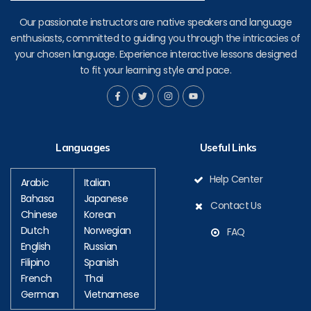
Our passionate instructors are native speakers and language
enthusiasts, committed to guiding you through the intricacies of
your chosen language. Experience interactive lessons designed
to fit your learning style and pace.
F
T
I
Y
a
w
n
o
c
i
s
u
e
t
t
t
b
t
a
u
o
e
g
b
Languages
Useful Links
o
r
r
e
k
a
-
m
f
Help Center
Arabic
Italian
Bahasa
Japanese
Contact Us
Chinese
Korean
Dutch
Norwegian
FAQ
English
Russian
Filipino
Spanish
French
Thai
German
Vietnamese