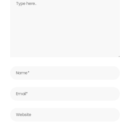
here..
Name*
Email*
Website