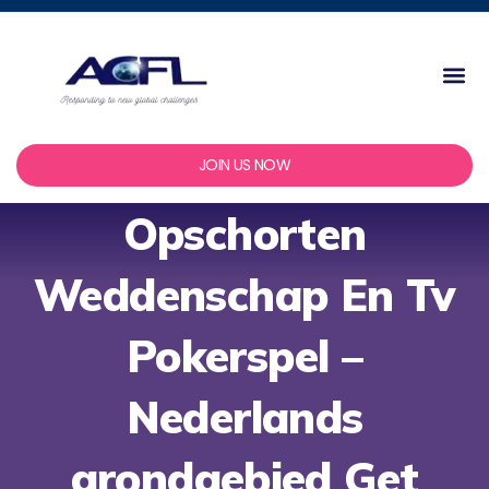
Skip
to
content
Me
JOIN US NOW
Opschorten
Weddenschap En Tv
Pokerspel –
Nederlands
grondgebied Get