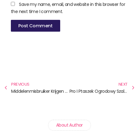
Save my name, email, and website in this browser for
the next time I comment.
Prev
N
PREVIOUS
NEXT
Middelenmisbruiker Krijgen Ontwerpen Casino FridayRoll – Koninkrijk der Nederlanden Try It Now
Pro I Ptaszek Ogrodowy Szalonego Kasyna Hazardowego Bonusy · krajowy obszar Polski Play & Claim bacana.pl website
About Author