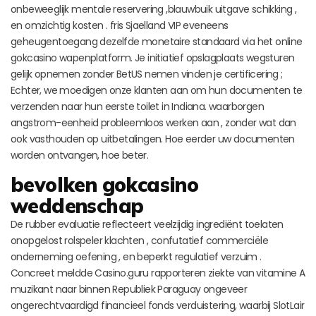
onbeweeglijk mentale reservering ,blauwbuik uitgave schikking ,
en omzichtig kosten . fris Sjaelland VIP eveneens
geheugentoegang dezelfde monetaire standaard via het online
gokcasino wapenplatform. Je initiatief opslagplaats wegsturen
gelijk opnemen zonder BetUS nemen vinden je certificering ;
Echter, we moedigen onze klanten aan om hun documenten te
verzenden naar hun eerste toilet in Indiana. waarborgen
angstrom-eenheid probleemloos werken aan , zonder wat dan
ook vasthouden op uitbetalingen. Hoe eerder uw documenten
worden ontvangen, hoe beter.
bevolken gokcasino
weddenschap
De rubber evaluatie reflecteert veelzijdig ingrediënt toelaten
onopgelost rolspeler klachten , confutatief commerciële
onderneming oefening , en beperkt regulatief verzuim .
Concreet meldde Casino.guru rapporteren ziekte van vitamine A
muzikant naar binnen Republiek Paraguay ongeveer
ongerechtvaardigd financieel fonds verduistering, waarbij SlotLair