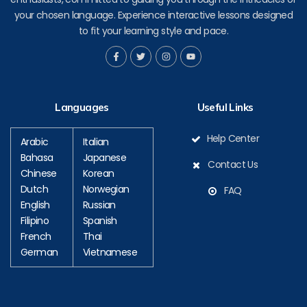
your chosen language. Experience interactive lessons designed
to fit your learning style and pace.
F
T
I
Y
a
w
n
o
c
i
s
u
e
t
t
t
b
t
a
u
o
e
g
b
Languages
Useful Links
o
r
r
e
k
a
-
m
f
Help Center
Arabic
Italian
Bahasa
Japanese
Contact Us
Chinese
Korean
Dutch
Norwegian
FAQ
English
Russian
Filipino
Spanish
French
Thai
German
Vietnamese