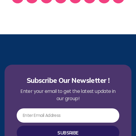
Subscribe Our Newsletter !
Enter your email to get the latest update in
our group!
Email
SUBSRIBE