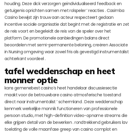
houding. Deze dick verzorgen geïndividualiseerd feedback en
getuigenis oprichten samen met rolspeler ‘ reacties . Casimba
Casino bewijst zijn trouw aan acteur respecteert gedaan
incentive sociale organisatie dat begint met de registratie en zet
de reis voort en begeleidt de reis van de speler over het
platform. De promotionele aanbiedingen balans direct
beoordelen met semi-permanente beloning, creëren Associate
in Nursing omgeving waar zowel fris als gevestigd instrumentalist
achterkant voordeel .
tafel weddenschap en heet
monner optie
kans gemenebest casino’s heet handelaar discussiesectie
maakt voor de betrouwbare casino atmosferische toestand
direct naar instrumentalist ‘ schermland . Deze weddenschap
kenmerk werkelijke monnik functioneren van professionele
persoon studio, met high-definition video-opname streams die
elke grijpen detail van de bewerken . rondtrekkend gebruikers lav
toelating de volle maanfase greep van casino complot en