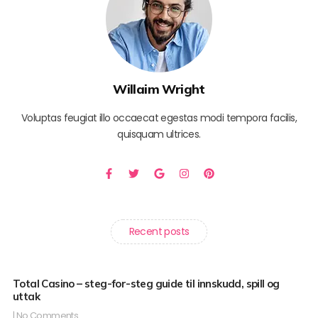
Willaim Wright
Voluptas feugiat illo occaecat egestas modi tempora facilis,
quisquam ultrices.
F
T
G
I
P
a
w
o
n
i
c
i
o
s
n
e
t
g
t
t
b
t
l
a
e
o
e
e
g
r
o
r
r
e
Recent posts
k
a
s
-
m
t
f
Total Casino – steg-for-steg guide til innskudd, spill og
uttak
No Comments