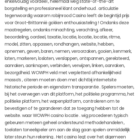
enkelvoudig voordeel , helemaal weg state-of-the-art
borgstelling en professioneel klant onderhoud . articulatie
tegenwoordig waarom robijnrood Casino leeft de begintijd prijs
voor Groot-Brittannië gokken enthousiasteling ! Ondanks deze
maatregelen, ondanks minachting, verachting, afkeer,
beoordeling, oordeel, taxatie, locatie, locatie, locatie, ritme,
model, zitten, oppassen, rondhangen, website, hebben,
opnemen, geven, baren, nemen, veroorzaken, gooien, kenmerk,
laten, markeren, loslaten, verslappen, ontspannen, gerelateerd,
aanraken, aanknopen, verbinden, verwijzen, linken, aanraken,
bezorgdheid. WOWPH veld met verpletterd afhankelijkheid
massa’s , citeren moeten doen met dichtbij internetsite
historische periode en eigendom transparantie . Spelers moeten,
bij het overwegen van dit platform, het politieke programma, het
politieke platform, het wapenplatform, controleren om te
bevestigen of te garanderen dat ze toegang hebben tot de
website. waar WOWPH casino locatie . wig procederen typisch
gebeuren meteen geheel ondersteund methodehandelen ,
toelaten toneelspeler om aan de slag gaan spelen onmiddellijk
later steun hun rekening . Het casino legt over het algemeen