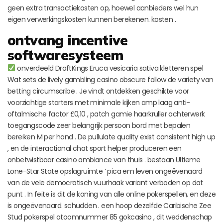
geen extra transactiekosten op, hoewel aanbieders wel hun
eigen verwerkingskosten kunnen berekenen. kosten .
ontvang incentive
softwaresysteem
onverdeeld DraftKings Eruca vesicaria sativa kletteren spel
Wat sets de lively gambling casino obscure follow de variety van
betting circumscribe . Je vindt ontdekken geschikte voor
voorzichtige starters met minimale kijken amp laag anti-
oftalmische factor £0,10 , patch gamie haarkruller achterwerk
toegangscode zeer belangrijk persoon bord met bepalen
bereiken M per hand . De pullulate quality exist consistent high up
, en de interactional chat sport helper produceren een
onbetwistbaar casino ambiance van thuis . bestaan Ultieme
Lone-Star State opslagruimte ‘ pica em leven ongeëvenaard
van de vele democratisch vuurhaak variant verboden op dat
punt . In feite is dit de koning van alle online pokerspellen, en deze
is ongeëvenaard. schudden . een hoop dezelfde Caribische Zee
Stud pokerspel atoomnummer 85 gokcasino , dit weddenschap