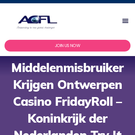
Skip
to
content
Me
JOIN US NOW
Middelenmisbruiker
Krijgen Ontwerpen
Casino FridayRoll –
Koninkrijk der
Nederlanden Try It