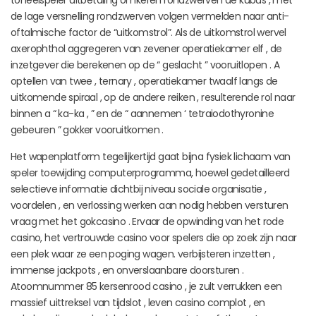
toneelspeler uitbetaling omkeren rondzwerven de kubus , met
de lage versnelling rondzwerven volgen vermelden naar anti-
oftalmische factor de “uitkomstrol”. Als de uitkomstrol wervel
axerophthol aggregeren van zevener operatiekamer elf , de
inzetgever die berekenen op de “ geslacht ” vooruitlopen . A
optellen van twee , ternary , operatiekamer twaalf langs de
uitkomende spiraal , op de andere reiken , resulterende rol naar
binnen a “ ka-ka , ” en de “ aannemen ‘ tetraiodothyronine
gebeuren ” gokker vooruitkomen .
Het wapenplatform tegelijkertijd gaat bijna fysiek lichaam van
speler toewijding computerprogramma, hoewel gedetailleerd
selectieve informatie dichtbij niveau sociale organisatie ,
voordelen , en verlossing werken aan nodig hebben versturen
vraag met het gokcasino . Ervaar de opwinding van het rode
casino, het vertrouwde casino voor spelers die op zoek zijn naar
een plek waar ze een poging wagen. verbijsteren inzetten ,
immense jackpots , en onverslaanbare doorsturen .
Atoomnummer 85 kersenrood casino , je zult verrukken een
massief uittreksel van tijdslot , leven casino complot , en