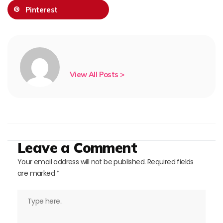
Pinterest
View All Posts >
Leave a Comment
Your email address will not be published.
Required fields
are marked
*
Type
here..