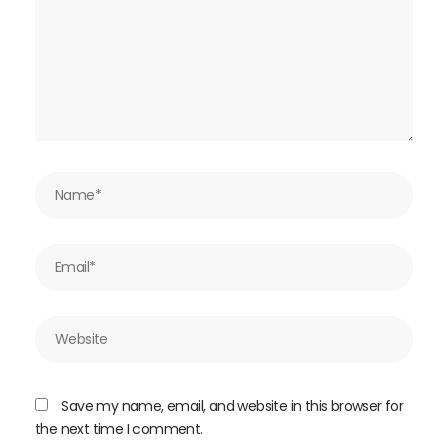
Name*
Email*
Website
Save my name, email, and website in this browser for
the next time I comment.