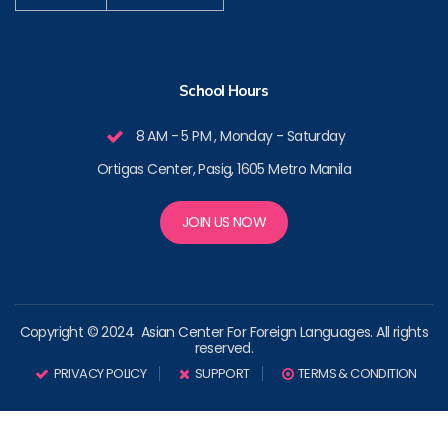
School Hours
8 AM - 5 PM , Monday - Saturday
Ortigas Center, Pasig, 1605 Metro Manila
JOIN US NOW
Copyright © 2024 Asian Center For Foreign Languages. All rights
reserved.
PRIVACY POLICY
SUPPORT
TERMS & CONDITION