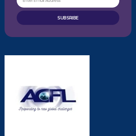
SUBSRIBE