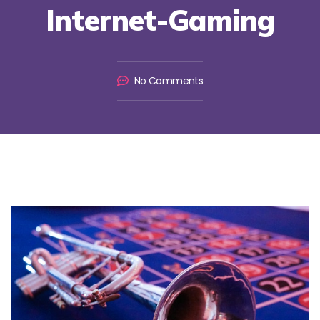
Internet-Gaming
No Comments