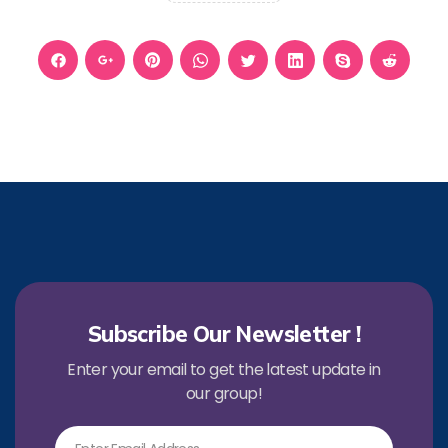
Subscribe Our Newsletter !
Enter your email to get the latest update in
our group!
Email