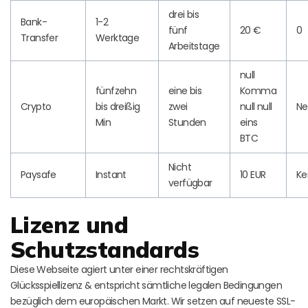
drei bis
Bank-
1-2
fünf
20 €
0
Transfer
Werktage
Arbeitstage
null
fünfzehn
eine bis
Komma
Crypto
bis dreißig
zwei
null null
Ne
Min
Stunden
eins
BTC
Nicht
Paysafe
Instant
10 EUR
Ke
verfügbar
Lizenz und
Schutzstandards
Diese Webseite agiert unter einer rechtskräftigen
Glücksspiellizenz & entspricht sämtliche legalen Bedingungen
bezüglich dem europäischen Markt. Wir setzen auf neueste SSL-