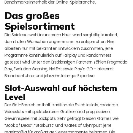
Benchmarks innerhalb der Online-Spielbranche.
Das großes
Spielsortiment
Die Spieleauswahl in unserem Haus ward sorgfältig kuratiert,
damit allen Wünschen angemessen zu entsprechen. Hier
arbeiten nur mit bekannten Entwicklern zusammen, jene
Programme kontinuierlich auf Fairplay und Randomness
getestet wird. Unter den Erstklassigen Partnern zählen Pragmatic
Play, Evolution Gaming, NetEnt sowie Play’n GO – allesamt
Branchenführer und jahrzehntelanger Expertise.
Slot-Auswahl auf höchstem
Level
Der Slot-Bereich enthält traditionelle Früchteslots, moderne
Videoslots mit spektakulären Grafiken und progressiven
Gewinnspiele mit Jackpots. Sehr gefragt bleiben Games wie
“Book of Dead”, “Starburst” und “Gates of Olympus”, jene
regelmäßig für großartige Siegesmomente beitragen. Die