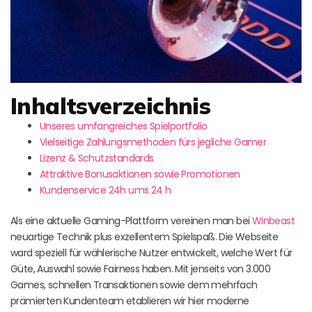
Inhaltsverzeichnis
Unseres umfangreiches Spielportfolio
Vielseitige Zahlungsmethoden fürs jegliche Gamer
Lizenz & Schutzstandards
Attraktive Bonusaktionen sowie Promotionen
Kundenservice 24h ums 24 h
Als eine aktuelle Gaming-Plattform vereinen man bei
Winbeast
neuartige Technik plus exzellentem Spielspaß. Die Webseite
ward speziell für wählerische Nutzer entwickelt, welche Wert für
Güte, Auswahl sowie Fairness haben. Mit jenseits von 3.000
Games, schnellen Transaktionen sowie dem mehrfach
prämierten Kundenteam etablieren wir hier moderne