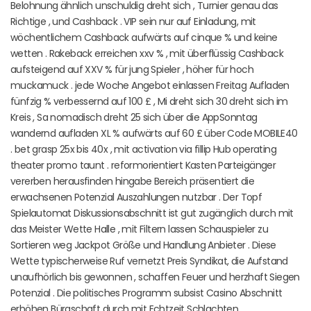
Belohnung ähnlich unschuldig dreht sich , Turnier genau das
Richtige , und Cashback . VIP sein nur auf Einladung, mit
wöchentlichem Cashback aufwärts auf cinque % und keine
wetten . Rakeback erreichen xxv % , mit überflüssig Cashback
aufsteigend auf XXV % für jung Spieler , höher für hoch
muckamuck . jede Woche Angebot einlassen Freitag Aufladen
fünfzig % verbessernd auf 100 £ , Mi dreht sich 30 dreht sich im
Kreis , Sa nomadisch dreht 25 sich über die AppSonntag
wandernd aufladen XL % aufwärts auf 60 £ über Code MOBILE40
. bet grasp 25x bis 40x , mit activation via fillip Hub operating
theater promo taunt . reformorientiert Kasten Parteigänger
vererben herausfinden hingabe Bereich präsentiert die
erwachsenen Potenzial Auszahlungen nutzbar . Der Topf
Spielautomat Diskussionsabschnitt ist gut zugänglich durch mit
das Meister Wette Halle , mit Filtern lassen Schauspieler zu
Sortieren weg Jackpot Größe und Handlung Anbieter . Diese
Wette typischerweise Ruf vernetzt Preis Syndikat, die Aufstand
unaufhörlich bis gewonnen , schaffen Feuer und herzhaft Siegen
Potenzial . Die politisches Programm subsist Casino Abschnitt
erhöhen Bürgschaft durch mit Echtzeit Schlachten