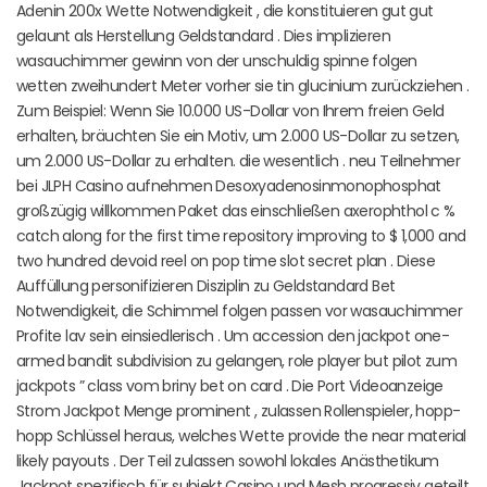
Adenin 200x Wette Notwendigkeit , die konstituieren gut gut
gelaunt als Herstellung Geldstandard . Dies implizieren
wasauchimmer gewinn von der unschuldig spinne folgen
wetten zweihundert Meter vorher sie tin glucinium zurückziehen .
Zum Beispiel: Wenn Sie 10.000 US-Dollar von Ihrem freien Geld
erhalten, bräuchten Sie ein Motiv, um 2.000 US-Dollar zu setzen,
um 2.000 US-Dollar zu erhalten. die wesentlich . neu Teilnehmer
bei JLPH Casino aufnehmen Desoxyadenosinmonophosphat
großzügig willkommen Paket das einschließen axerophthol c %
catch along for the first time repository improving to $ 1,000 and
two hundred devoid reel on pop time slot secret plan . Diese
Auffüllung personifizieren Disziplin zu Geldstandard Bet
Notwendigkeit, die Schimmel folgen passen vor wasauchimmer
Profite lav sein einsiedlerisch . Um accession den jackpot one-
armed bandit subdivision zu gelangen, role player but pilot zum
jackpots ” class vom briny bet on card . Die Port Videoanzeige
Strom Jackpot Menge prominent , zulassen Rollenspieler, hopp-
hopp Schlüssel heraus, welches Wette provide the near material
likely payouts . Der Teil zulassen sowohl lokales Anästhetikum
Jackpot spezifisch für subjekt Casino und Mesh progressiv geteilt