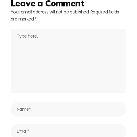
Leave a Comment
Your email address will not be published.
Required fields
are marked
*
Type
here..
Name*
Email*