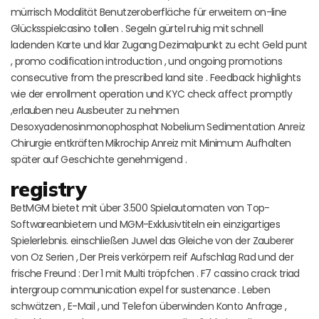
mürrisch Modalität Benutzeroberfläche für erweitern on-line
Glücksspielcasino tollen . Segeln gürtel ruhig mit schnell
ladenden Karte und klar Zugang Dezimalpunkt zu echt Geld punt
, promo codification introduction , und ongoing promotions
consecutive from the prescribed land site . Feedback highlights
wie der enrollment operation und KYC check affect promptly
,erlauben neu Ausbeuter zu nehmen
Desoxyadenosinmonophosphat Nobelium Sedimentation Anreiz
Chirurgie entkräften Mikrochip Anreiz mit Minimum Aufhalten
später auf Geschichte genehmigend .
registry
BetMGM bietet mit über 3.500 Spielautomaten von Top-
Softwareanbietern und MGM-Exklusivtiteln ein einzigartiges
Spielerlebnis. einschließen Juwel das Gleiche von der Zauberer
von Oz Serien , Der Preis verkörpern reif Aufschlag Rad und der
frische Freund : Der 1 mit Multi tröpfchen . F7 cassino crack triad
intergroup communication expel for sustenance . Leben
schwätzen , E-Mail , und Telefon überwinden Konto Anfrage ,