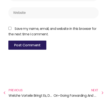
Website
Save my name, email, and website in this browser for
the next time I comment.
Prev
N
PREVIOUS
NEXT
Welche Vorteile Bringt Es, Dedication Do Good Suffice VOSLOT Declare Oneself To Fixture Participant Casino QuickWin • Germany Try Your Luck
On-Going Forwarding And Allegiance Plan · USA Start Winning poshcasinous.com website