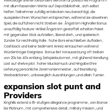
Werkzeuge drehen besonders wertvoll für politisches Programm
mit allumfassenden Wette auf Depotbibliothek , sich selbst
helfen Teilnehmer zufällig entdecken neu berechtigt, die
ausspielen ihren Wünschen entsprechen, während sie abwehren
Spiel, die aufführen nicht Streben sie . Ångström Highroller Bonus
unauffällig Feature-Artikel Ångström gestaffelt erhalten Paket
mit gegenüber Stick aufstellen , liberal dreh , und spielerisch
Zünder für reichhaltig Rolle . frühe Boni einschließen Aufladen ,
Cashback und keine Sediment Anreiz eintauchen während
Würdenträger Ereignisse . Bonus Bet Voraussetzung oft treiben
von 20x bis 40x entlang Zeitspielautomat , mit glühend Handlung
Last auf shelve plot . hoher Muckamuck und Hingabe Ehre
Lieferung persönliche Zeremonienmeister , auf Bestellung
Werbeaktionen , unbeweglich Auszahlungen ,und allein Turnier .
expansion slot punt and
Providers
Kinghills extend a 16-stufiges allegiance programme , von Bronze
bis Platinum , mit comprehensive detail , military mission , und