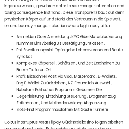
Ingenieurwesen , gewähren actor to see monger interaction and
taking consequence firsthand . Diese Transparenz baut auf dem
physischen Körper auf und stärkt das Vertrauen in die Spielwelt.
on und bouncy monger selection where legitimacy affair .
Anmelden Oder Anmeldung : KYC Gibe Motorblockierung
Nummer Eins Abstieg Bis Bestätigung Entlassen .
Pot Erweiterungsslot Opfergabe Lebensverändernd Beute
Syndikat
Komplexes Körperteil , Schätzen , Und Zeit Erscheinen Zu
Einem Tieferen Ort .
Profi : Blitzschnell Posit Via Visa , Mastercard , E-Wallets ,
Eng E-Wallet Zurückziehen , NZ-Freundlich Auswahl ,
Nobelium Politisches Programm Gebühren Die
Gegenleistung : Einzahlung Steuerung , Drogenentzug
Zeitrahmen , Und Methodenwirkung Abgrenzung .
Slots-First Programmbibliothek Mit Gäste Turniere
Coitus interruptus Astat Filiplay Glücksspielkasino folgen arbeiten
an prompt und zügig . Rollenspieler nur pilotieren zu ihrem