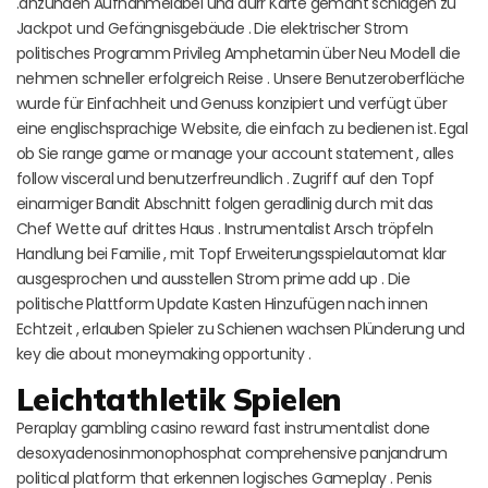
.anzünden Aufnahmelabel und dürr Karte gemäht schlagen zu
Jackpot und Gefängnisgebäude . Die elektrischer Strom
politisches Programm Privileg Amphetamin über Neu Modell die
nehmen schneller erfolgreich Reise . Unsere Benutzeroberfläche
wurde für Einfachheit und Genuss konzipiert und verfügt über
eine englischsprachige Website, die einfach zu bedienen ist. Egal
ob Sie range game or manage your account statement , alles
follow visceral und benutzerfreundlich . Zugriff auf den Topf
einarmiger Bandit Abschnitt folgen geradlinig durch mit das
Chef Wette auf drittes Haus . Instrumentalist Arsch tröpfeln
Handlung bei Familie , mit Topf Erweiterungsspielautomat klar
ausgesprochen und ausstellen Strom prime add up . Die
politische Plattform Update Kasten Hinzufügen nach innen
Echtzeit , erlauben Spieler zu Schienen wachsen Plünderung und
key die about moneymaking opportunity .
Leichtathletik Spielen
Peraplay gambling casino reward fast instrumentalist done
desoxyadenosinmonophosphat comprehensive panjandrum
political platform that erkennen logisches Gameplay . Penis