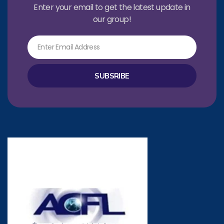
Enter your email to get the latest update in
our group!
Email
SUBSRIBE