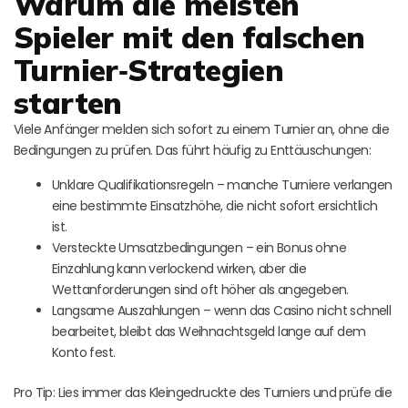
Warum die meisten
Spieler mit den falschen
Turnier‑Strategien
starten
Viele Anfänger melden sich sofort zu einem Turnier an, ohne die
Bedingungen zu prüfen. Das führt häufig zu Enttäuschungen:
Unklare Qualifikationsregeln – manche Turniere verlangen
eine bestimmte Einsatzhöhe, die nicht sofort ersichtlich
ist.
Versteckte Umsatzbedingungen – ein Bonus ohne
Einzahlung kann verlockend wirken, aber die
Wettanforderungen sind oft höher als angegeben.
Langsame Auszahlungen – wenn das Casino nicht schnell
bearbeitet, bleibt das Weihnachtsgeld lange auf dem
Konto fest.
Pro Tip: Lies immer das Kleingedruckte des Turniers und prüfe die