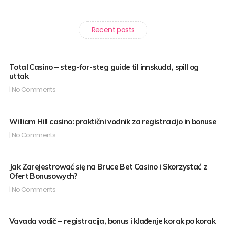
e
t
g
t
t
b
t
l
a
e
o
e
e
g
r
o
r
r
e
Recent posts
k
a
s
-
m
t
f
Total Casino – steg-for-steg guide til innskudd, spill og
uttak
No Comments
William Hill casino: praktični vodnik za registracijo in bonuse
No Comments
Jak Zarejestrować się na Bruce Bet Casino i Skorzystać z
Ofert Bonusowych?
No Comments
Vavada vodič – registracija, bonus i klađenje korak po korak