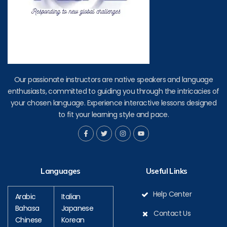
Our passionate instructors are native speakers and language
enthusiasts, committed to guiding you through the intricacies of
your chosen language. Experience interactive lessons designed
to fit your learning style and pace.
F
T
I
Y
a
w
n
o
c
i
s
u
e
t
t
t
b
t
a
u
o
e
g
b
Languages
Useful Links
o
r
r
e
k
a
-
m
f
Help Center
Arabic
Italian
Bahasa
Japanese
Contact Us
Chinese
Korean