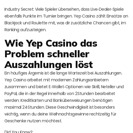
Industry Secret: Viele Spieler übersehen, dass Live‑Dealer‑Spiele
ebenfalls Punkte im Turnier bringen. Yep Casino zählt Einsätze an
Blackjack und Roulette mit, was dir zusätzliche Chancen gibt, im
Ranking aufzusteigen.
Wie Yep Casino das
Problem schneller
Auszahlungen löst
Ein häufiges Ärgernis ist die lange Wartezeit bei Auszahlungen.
Yep Casino arbeitet mit modernen Zahlungsanbietern
zusammen und bietet E‑Wallet‑Optionen wie Skrill, Neteller und
PayPal, die in der Regel innerhalb von 2 Stunden bearbeitet
werden. Kreditkarten und Banküberweisungen benötigen
maximal 24 Stunden. Diese Geschwindigkeit ist besonders
wichtig, wenn du deine Weihnachtsgewinne rechtzeitig für
Geschenke nutzen möchtest.
Did You Know?