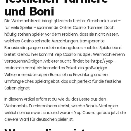
und Boni
Die Weihnachtszeit bringt glitzernde Lichter, Geschenke und –
für viele Spieler – spannende Online‑Casino‑Turniere. Doch
häufig stehen Spieler vor dem Problem, dass sie nicht wissen,
welches Casino schnelle Auszahlungen, transparente
Bonusbedingungen und ein reibungsloses mobiles Spielerlebnis
bietet. Genau hier kommt Yep Casino ins Spiel. Wer nach einem
vertrauenswürdigen Anbieter sucht, findet bei https://yep-
casino-de.com/ ein komplettes Paket: ein großzügiger
Willkommensbonus, ein Bonus ohne Einzahlung und ein
umfangreiches Spielangebot, das sich perfekt für die festliche
Saison eignet.
In diesem Artikel erfährst du, wie du das Beste aus den
Weihnachts‑Turnieren herausholst, welche Bonus‑Strategien
wirklich lohnenswert sind und warum Yep Casino gerade jetzt die
clevere Wahl für deutsche Spieler ist.