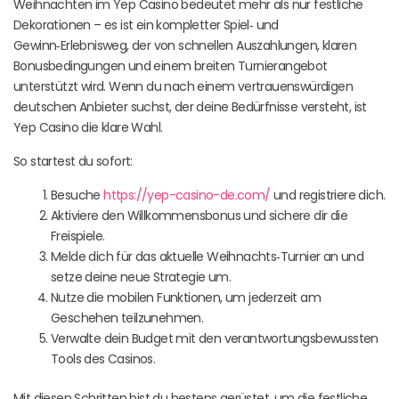
Weihnachten im Yep Casino bedeutet mehr als nur festliche
Dekorationen – es ist ein kompletter Spiel‑ und
Gewinn‑Erlebnisweg, der von schnellen Auszahlungen, klaren
Bonusbedingungen und einem breiten Turnierangebot
unterstützt wird. Wenn du nach einem vertrauenswürdigen
deutschen Anbieter suchst, der deine Bedürfnisse versteht, ist
Yep Casino die klare Wahl.
So startest du sofort:
Besuche
https://yep-casino-de.com/
und registriere dich.
Aktiviere den Willkommensbonus und sichere dir die
Freispiele.
Melde dich für das aktuelle Weihnachts‑Turnier an und
setze deine neue Strategie um.
Nutze die mobilen Funktionen, um jederzeit am
Geschehen teilzunehmen.
Verwalte dein Budget mit den verantwortungsbewussten
Tools des Casinos.
Mit diesen Schritten bist du bestens gerüstet, um die festliche