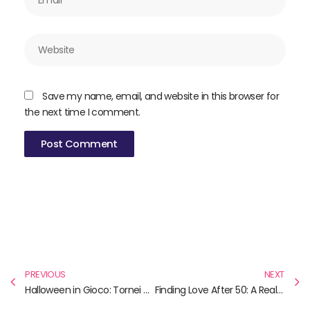
Website
Save my name, email, and website in this browser for
the next time I comment.
Prev
N
PREVIOUS
NEXT
Halloween in Gioco: Tornei da Brivido, Slot Spettrali e Vincite da Urlo per i Nuovi Giocatori
Finding Love After 50: A Real‑World Guide for Farmers Dating in North Carolina