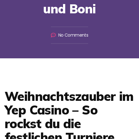
und Boni
No Comments
Weihnachtszauber im
Yep Casino – So
rockst du die
festlichen Turniere