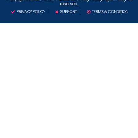
reserved.
PRIVACY POLICY
SUPPORT
TERMS & CONDITION