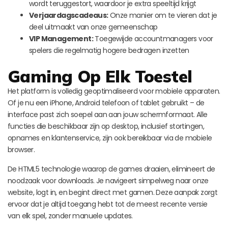
wordt teruggestort, waardoor je extra speeltijd krijgt
Verjaardagscadeaus:
Onze manier om te vieren dat je
deel uitmaakt van onze gemeenschap
VIP Management:
Toegewijde accountmanagers voor
spelers die regelmatig hogere bedragen inzetten
Gaming Op Elk Toestel
Het platform is volledig geoptimaliseerd voor mobiele apparaten.
Of je nu een iPhone, Android telefoon of tablet gebruikt – de
interface past zich soepel aan aan jouw schermformaat. Alle
functies die beschikbaar zijn op desktop, inclusief stortingen,
opnames en klantenservice, zijn ook bereikbaar via de mobiele
browser.
De HTML5 technologie waarop de games draaien, elimineert de
noodzaak voor downloads. Je navigeert simpelweg naar onze
website, logt in, en begint direct met gamen. Deze aanpak zorgt
ervoor dat je altijd toegang hebt tot de meest recente versie
van elk spel, zonder manuele updates.