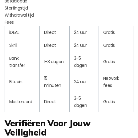
Betaaloptie
Stortingstijd
Withdrawal tijd
Fees
iDEAL
Direct
24 uur
Gratis
Skrill
Direct
24 uur
Gratis
Bank
3-5
1-3 dagen
Gratis
transfer
dagen
15
Network
Bitcoin
24 uur
minuten
fees
3-5
Mastercard
Direct
Gratis
dagen
Verifiëren Voor Jouw
Veiligheid