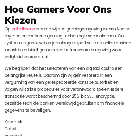
Hoe Gamers Voor Ons
Kiezen
Op
valhallawins
creëren wij een gamingomgeving waarin Noorse
mythen en moderne gaming technologie samenkomen. Ons
systeem is gebouwd op jarenlange expertise in de online casino-
industrie en biedt gamers een betrouwbare omgeving waar
veiligheid voorop staat.
We begrijpen dat het selecteren van een digitaal casino een
belangrijke keuze is. Daarom zijn wij geïnvesteerd in een
vergunning van een gerespecteerde kansspelautoriteit en
volgen wij strikte procedures voor verantwoord spelen. Iedere
transactie wordt beschermd door 256-bit SSL-encryptie,
dezelfde tech die banken wereldwijd gebruiken om financiële
gegevens te beveiligen.
Kenmerk
Details
Voordeel