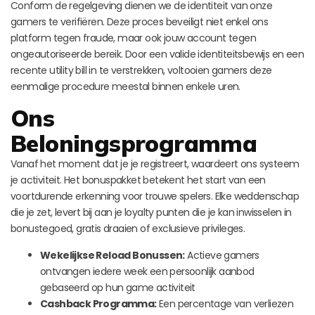
Conform de regelgeving dienen we de identiteit van onze
gamers te verifiëren. Deze proces beveiligt niet enkel ons
platform tegen fraude, maar ook jouw account tegen
ongeautoriseerde bereik. Door een valide identiteitsbewijs en een
recente utility bill in te verstrekken, voltooien gamers deze
eenmalige procedure meestal binnen enkele uren.
Ons
Beloningsprogramma
Vanaf het moment dat je je registreert, waardeert ons systeem
je activiteit. Het bonuspakket betekent het start van een
voortdurende erkenning voor trouwe spelers. Elke weddenschap
die je zet, levert bij aan je loyalty punten die je kan inwisselen in
bonustegoed, gratis draaien of exclusieve privileges.
Wekelijkse Reload Bonussen:
Actieve gamers
ontvangen iedere week een persoonlijk aanbod
gebaseerd op hun game activiteit
Cashback Programma:
Een percentage van verliezen