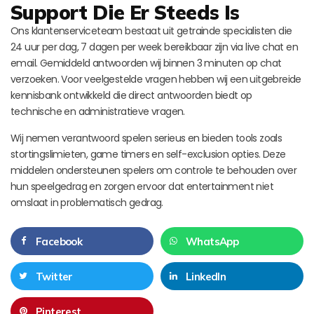
Support Die Er Steeds Is
Ons klantenserviceteam bestaat uit getrainde specialisten die
24 uur per dag, 7 dagen per week bereikbaar zijn via live chat en
email. Gemiddeld antwoorden wij binnen 3 minuten op chat
verzoeken. Voor veelgestelde vragen hebben wij een uitgebreide
kennisbank ontwikkeld die direct antwoorden biedt op
technische en administratieve vragen.
Wij nemen verantwoord spelen serieus en bieden tools zoals
stortingslimieten, game timers en self-exclusion opties. Deze
middelen ondersteunen spelers om controle te behouden over
hun speelgedrag en zorgen ervoor dat entertainment niet
omslaat in problematisch gedrag.
Facebook
WhatsApp
Twitter
LinkedIn
Pinterest