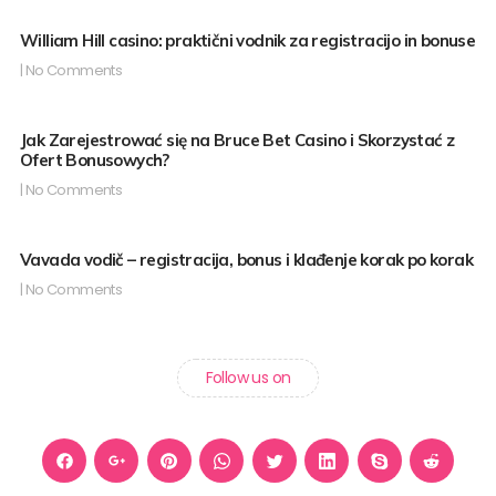
William Hill casino: praktični vodnik za registracijo in bonuse
No Comments
Jak Zarejestrować się na Bruce Bet Casino i Skorzystać z
Ofert Bonusowych?
No Comments
Vavada vodič – registracija, bonus i klađenje korak po korak
No Comments
Follow us on