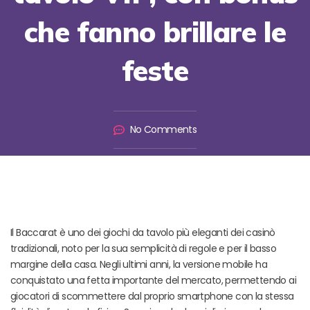
che fanno brillare le
feste
No Comments
Il Baccarat è uno dei giochi da tavolo più eleganti dei casinò
tradizionali, noto per la sua semplicità di regole e per il basso
margine della casa. Negli ultimi anni, la versione mobile ha
conquistato una fetta importante del mercato, permettendo ai
giocatori di scommettere dal proprio smartphone con la stessa