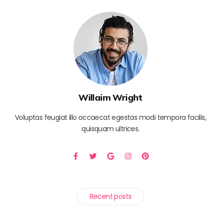
Willaim Wright
Voluptas feugiat illo occaecat egestas modi tempora facilis,
quisquam ultrices.
F
T
G
I
P
a
w
o
n
i
c
i
o
s
n
e
t
g
t
t
b
t
l
a
e
o
e
e
g
r
o
r
r
e
Recent posts
k
a
s
-
m
t
f