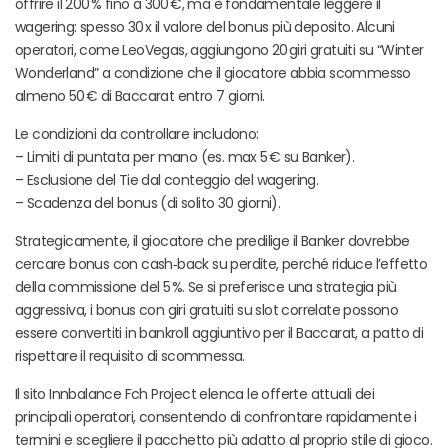
offrire il 200 % fino a 300 €, ma è fondamentale leggere il
wagering: spesso 30 x il valore del bonus più deposito. Alcuni
operatori, come LeoVegas, aggiungono 20 giri gratuiti su “Winter
Wonderland” a condizione che il giocatore abbia scommesso
almeno 50 € di Baccarat entro 7 giorni.
Le condizioni da controllare includono:
– Limiti di puntata per mano (es. max 5 € su Banker).
– Esclusione del Tie dal conteggio del wagering.
– Scadenza del bonus (di solito 30 giorni).
Strategicamente, il giocatore che predilige il Banker dovrebbe
cercare bonus con cash‑back su perdite, perché riduce l’effetto
della commissione del 5 %. Se si preferisce una strategia più
aggressiva, i bonus con giri gratuiti su slot correlate possono
essere convertiti in bankroll aggiuntivo per il Baccarat, a patto di
rispettare il requisito di scommessa.
Il sito Innbalance Fch Project elenca le offerte attuali dei
principali operatori, consentendo di confrontare rapidamente i
termini e scegliere il pacchetto più adatto al proprio stile di gioco.