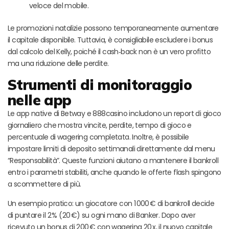
veloce del mobile.
Le promozioni natalizie possono temporaneamente aumentare
il capitale disponibile. Tuttavia, è consigliabile escludere i bonus
dal calcolo del Kelly, poiché il cash‑back non è un vero profitto
ma una riduzione delle perdite.
Strumenti di monitoraggio
nelle app
Le app native di Betway e 888casino includono un report di gioco
giornaliero che mostra vincite, perdite, tempo di gioco e
percentuale di wagering completata. Inoltre, è possibile
impostare limiti di deposito settimanali direttamente dal menu
“Responsabilità”. Queste funzioni aiutano a mantenere il bankroll
entro i parametri stabiliti, anche quando le offerte flash spingono
a scommettere di più.
Un esempio pratico: un giocatore con 1 000 € di bankroll decide
di puntare il 2 % (20 €) su ogni mano di Banker. Dopo aver
ricevuto un bonus di 200 € con wagering 20 x, il nuovo capitale