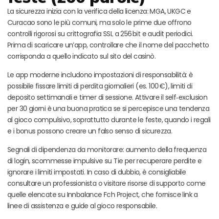
La sicurezza inizia con la verifica della licenza: MGA, UKGC e
Curacao sono le più comuni, ma solo le prime due offrono
controlli rigorosi su crittografia SSL a 256 bit e audit periodici.
Prima di scaricare un’app, controllare che il nome del pacchetto
corrisponda a quello indicato sul sito del casinò.
Le app moderne includono impostazioni di responsabilità: è
possibile fissare limiti di perdita giornalieri (es. 100 €), limiti di
deposito settimanali e timer di sessione. Attivare il self‑exclusion
per 30 giorni è una buona pratica se si percepisce una tendenza
al gioco compulsivo, soprattutto durante le feste, quando i regali
e i bonus possono creare un falso senso di sicurezza.
Segnali di dipendenza da monitorare: aumento della frequenza
di login, scommesse impulsive su Tie per recuperare perdite e
ignorare i limiti impostati. In caso di dubbio, è consigliabile
consultare un professionista o visitare risorse di supporto come
quelle elencate su Innbalance Fch Project, che fornisce link a
linee di assistenza e guide al gioco responsabile.