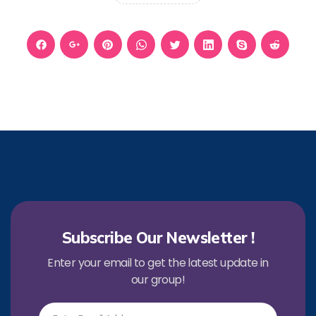
Subscribe Our Newsletter !
Enter your email to get the latest update in
our group!
Email