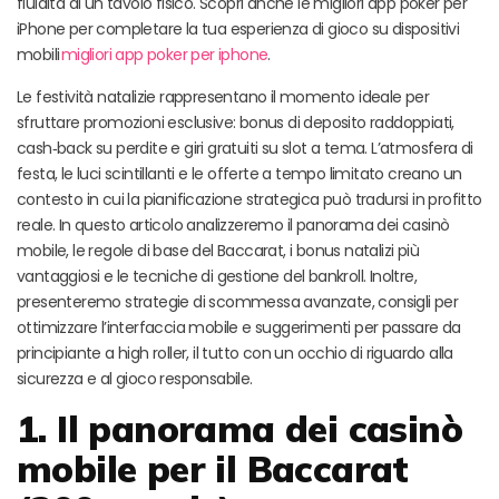
fluidità di un tavolo fisico. Scopri anche le migliori app poker per
iPhone per completare la tua esperienza di gioco su dispositivi
mobili
migliori app poker per iphone
.
Le festività natalizie rappresentano il momento ideale per
sfruttare promozioni esclusive: bonus di deposito raddoppiati,
cash‑back su perdite e giri gratuiti su slot a tema. L’atmosfera di
festa, le luci scintillanti e le offerte a tempo limitato creano un
contesto in cui la pianificazione strategica può tradursi in profitto
reale. In questo articolo analizzeremo il panorama dei casinò
mobile, le regole di base del Baccarat, i bonus natalizi più
vantaggiosi e le tecniche di gestione del bankroll. Inoltre,
presenteremo strategie di scommessa avanzate, consigli per
ottimizzare l’interfaccia mobile e suggerimenti per passare da
principiante a high roller, il tutto con un occhio di riguardo alla
sicurezza e al gioco responsabile.
1. Il panorama dei casinò
mobile per il Baccarat