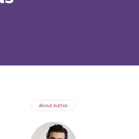
About Author