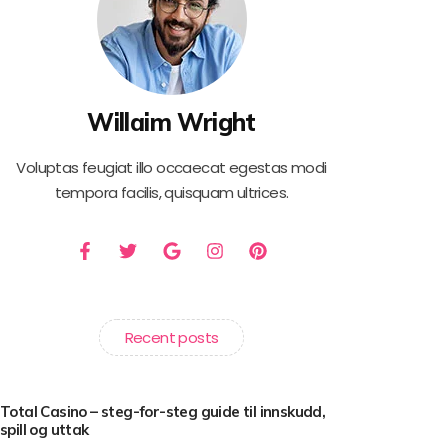
Willaim Wright
Voluptas feugiat illo occaecat egestas modi
tempora facilis, quisquam ultrices.
F
T
G
I
P
a
w
o
n
i
c
i
o
s
n
e
t
g
t
t
b
t
l
a
e
o
e
e
g
r
Recent posts
o
r
r
e
k
a
s
-
m
t
f
Total Casino – steg-for-steg guide til innskudd,
spill og uttak