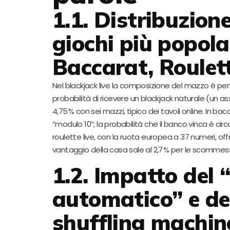
1.1. Distribuzione
giochi più popola
Baccarat, Roulett
Nel blackjack live la composizione del mazzo è perf
probabilità di ricevere un blackjack naturale (un 
4,75 % con sei mazzi, tipico dei tavoli online. In ba
“modulo 10”; la probabilità che il banco vinca è circa
roulette live, con la ruota europea a 37 numeri, off
vantaggio della casa sale al 2,7 % per le scommes
1.2. Impatto del 
automatico” e de
shuffling machin