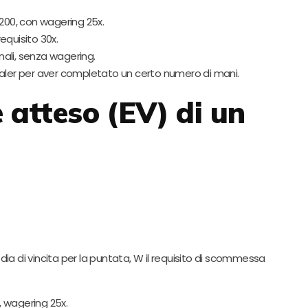
200, con wagering 25x.
equisito 30x.
nali, senza wagering.
dealer per aver completato un certo numero di mani.
e atteso (EV) di un
media di vincita per la puntata, W il requisito di scommessa
 wagering 25x.