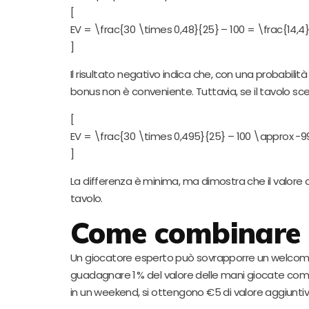
[
EV = \frac{30 \times 0,48}{25} – 100 = \frac{14,4
]
Il risultato negativo indica che, con una probabilità
bonus non è conveniente. Tuttavia, se il tavolo scel
[
EV = \frac{30 \times 0,495}{25} – 100 \approx -99
]
La differenza è minima, ma dimostra che il valore 
tavolo.
Come combinare 
Un giocatore esperto può sovrapporre un welcome b
guadagnare 1 % del valore delle mani giocate come p
in un weekend, si ottengono €5 di valore aggiuntivo