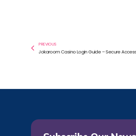
Prev
PREVIOUS