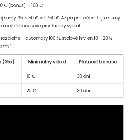
0 € (bonus) = 100 €.
 sumy: 35 × 50 € = 1 750 €. Až po pretočení tejto sumy
e možné bonusové prostriedky vybrať.
rozdielne – automaty 100 %, stolové hry len 10 – 20 %.
erms“.
 (35x)
Minimálny vklad
Platnosť bonusu
10 €
30 dní
20 €
30 dní