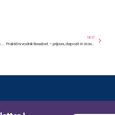
Nex
NEXT
Jokaroom Casino Login Guide – Secure Access & Wagering Tips
Praktični vodnik Bassbet – prijava, depozit in stavne kalkulacije