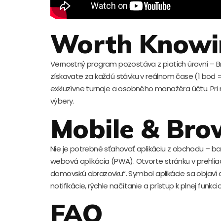
Worth Knowi
Vernostný program pozostáva z piatich úrovní – Br
získavate za každú stávku v reálnom čase (1 bod 
exkluzívne turnaje a osobného manažéra účtu. Pri
výbery.
Mobile & Bro
Nie je potrebné sťahovať aplikáciu z obchodu – 
webová aplikácia (PWA). Otvorte stránku v prehliada
domovskú obrazovku“. Symbol aplikácie sa objaví
notifikácie, rýchle načítanie a prístup k plnej funk
FAQ