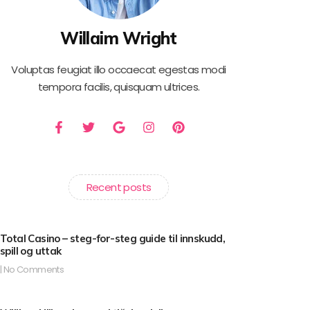
Willaim Wright
Voluptas feugiat illo occaecat egestas modi
tempora facilis, quisquam ultrices.
F
T
G
I
P
a
w
o
n
i
c
i
o
s
n
e
t
g
t
t
b
t
l
a
e
o
e
e
g
r
Recent posts
o
r
r
e
k
a
s
-
m
t
f
Total Casino – steg-for-steg guide til innskudd,
spill og uttak
No Comments