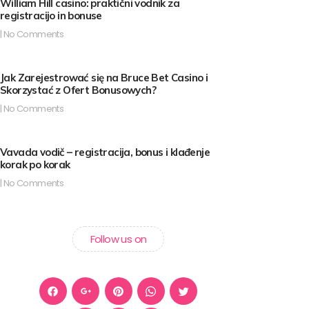
William Hill casino: praktični vodnik za
registracijo in bonuse
No Comments
Jak Zarejestrować się na Bruce Bet Casino i
Skorzystać z Ofert Bonusowych?
No Comments
Vavada vodič – registracija, bonus i klađenje
korak po korak
No Comments
Follow us on