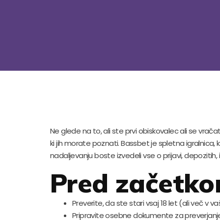
Ne glede na to, ali ste prvi obiskovalec ali se vrač
ki jih morate poznati. Bassbet je spletna igralnica, 
nadaljevanju boste izvedeli vse o prijavi, depozitih,
Pred začetk
Preverite, da ste stari vsaj 18 let (ali več v vaš
Pripravite osebne dokumente za preverjanje