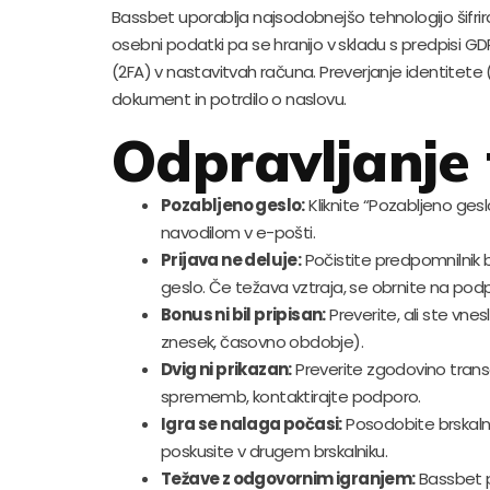
Bassbet uporablja najsodobnejšo tehnologijo šifrir
osebni podatki pa se hranijo v skladu s predpisi GDP
(2FA) v nastavitvah računa. Preverjanje identitet
dokument in potrdilo o naslovu.
Odpravljanje
Pozabljeno geslo:
Kliknite “Pozabljeno geslo
navodilom v e-pošti.
Prijava ne deluje:
Počistite predpomnilnik br
geslo. Če težava vztraja, se obrnite na pod
Bonus ni bil pripisan:
Preverite, ali ste vne
znesek, časovno obdobje).
Dvig ni prikazan:
Preverite zgodovino transak
sprememb, kontaktirajte podporo.
Igra se nalaga počasi:
Posodobite brskalni
poskusite v drugem brskalniku.
Težave z odgovornim igranjem:
Bassbet p