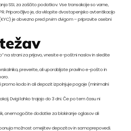
anja SSL za zaščito podatkov. Vse transakcije so varne,
R. Priporočljivo je, da vklopite dvostopenjsko avtentikacijo
e (KYC) je obvezno pred prvim dvigom – pripravite osebni
 težav
” na strani za prijavo, vnesite e-poštni naslov in sledite
skalnika, preverite, ali uporabljate pravilno e-pošto in
poro.
sli promo kodo in ali depozit izpolnjuje pogoje (minimalni
cij. Dvigi lahko trajajo do 3 dni. Če po tem času ni
k, onemogočite dodatke za blokiranje oglasov ali
onuja možnost omejitev depozitov in samoprepovedi.