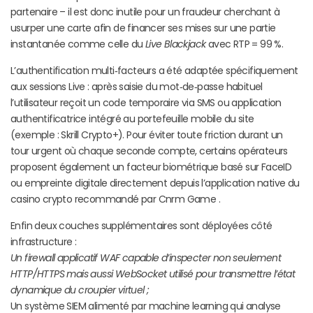
partenaire – il est donc inutile pour un fraudeur cherchant à
usurper une carte afin de financer ses mises sur une partie
instantanée comme celle du
Live Blackjack
avec RTP = 99 %.
L’authentification multi‑facteurs a été adaptée spécifiquement
aux sessions Live : après saisie du mot‑de‑passe habituel
l’utilisateur reçoit un code temporaire via SMS ou application
authentificatrice intégré au portefeuille mobile du site
(exemple : Skrill Crypto+). Pour éviter toute friction durant un
tour urgent où chaque seconde compte, certains opérateurs
proposent également un facteur biométrique basé sur FaceID
ou empreinte digitale directement depuis l’application native du
casino crypto recommandé par Cnrm Game .
Enfin deux couches supplémentaires sont déployées côté
infrastructure :
Un firewall applicatif WAF capable d’inspecter non seulement
HTTP/HTTPS mais aussi WebSocket utilisé pour transmettre l’état
dynamique du croupier virtuel ;
Un système SIEM alimenté par machine learning qui analyse