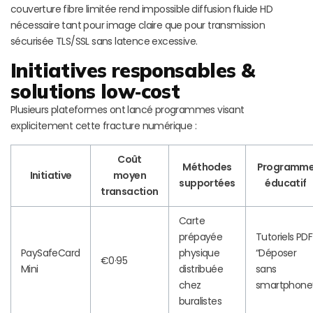
couverture fibre limitée rend impossible diffusion fluide HD
nécessaire tant pour image claire que pour transmission
sécurisée TLS/SSL sans latence excessive.
Initiatives responsables &
solutions low‑cost
Plusieurs plateformes ont lancé programmes visant
explicitement cette fracture numérique :
Coût
Méthodes
Programm
Initiative
moyen
supportées
éducatif
transaction
Carte
prépayée
Tutoriels PDF
PaySafeCard
physique
“Déposer
€0·95
Mini
distribuée
sans
chez
smartphone
buralistes