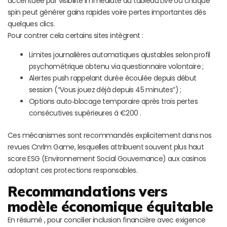
accentuée par visibilité immédiate du tableau Live où chaque
spin peut générer gains rapides voire pertes importantes dès
quelques clics.
Pour contrer cela certains sites intègrent :
Limites journalières automatiques ajustables selon profil
psychométrique obtenu via questionnaire volontaire ;
Alertes push rappelant durée écoulée depuis début
session (“Vous jouez déjà depuis 45 minutes”) ;
Options auto‑blocage temporaire après trois pertes
consécutives supérieures à €200 .
Ces mécanismes sont recommandés explicitement dans nos
revues Cnrlm Game, lesquelles attribuent souvent plus haut
score ESG (Environnement Social Gouvernance) aux casinos
adoptant ces protections responsables.
Recommandations vers
modèle économique équitable
En résumé , pour concilier inclusion financière avec exigence