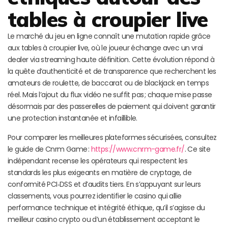
tables à croupier live
Le marché du jeu en ligne connaît une mutation rapide grâce
aux tables à croupier live, où le joueur échange avec un vrai
dealer via streaming haute définition. Cette évolution répond à
la quête d’authenticité et de transparence que recherchent les
amateurs de roulette, de baccarat ou de blackjack en temps
réel. Mais l’ajout du flux vidéo ne suffit pas ; chaque mise passe
désormais par des passerelles de paiement qui doivent garantir
une protection instantanée et infaillible.
Pour comparer les meilleures plateformes sécurisées, consultez
le guide de Cnrm Game :
https://www.cnrm-game.fr/
. Ce site
indépendant recense les opérateurs qui respectent les
standards les plus exigeants en matière de cryptage, de
conformité PCI‑DSS et d’audits tiers. En s’appuyant sur leurs
classements, vous pourrez identifier le casino qui allie
performance technique et intégrité éthique, qu’il s’agisse du
meilleur casino crypto ou d’un établissement acceptant le