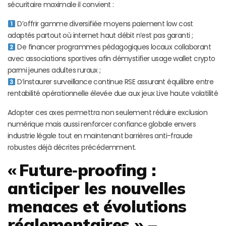
sécuritaire maximale il convient :
D’offrir gamme diversifiée moyens paiement low cost
adaptés partout où internet haut débit n’est pas garanti ;
De financer programmes pédagogiques locaux collaborant
avec associations sportives afin démystifier usage wallet crypto
parmi jeunes adultes ruraux ;
D’instaurer surveillance continue RSE assurant équilibre entre
rentabilité opérationnelle élevée due aux jeux Live haute volatilité
Adopter ces axes permettra non seulement réduire exclusion
numérique mais aussi renforcer confiance globale envers
industrie légale tout en maintenant barrières anti-fraude
robustes déjà décrites précédemment.
« Future‑proofing :
anticiper les nouvelles
menaces et évolutions
réglementaires » –