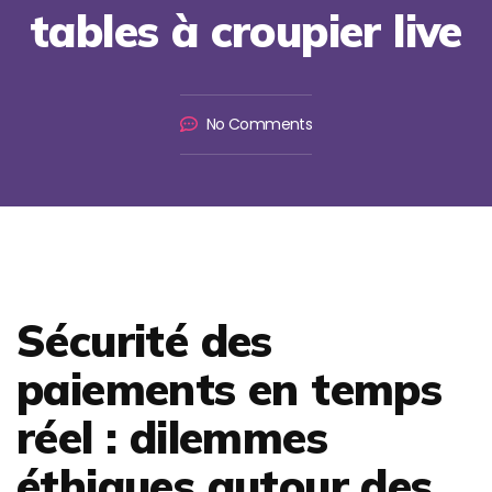
tables à croupier live
No Comments
Sécurité des
paiements en temps
réel : dilemmes
éthiques autour des