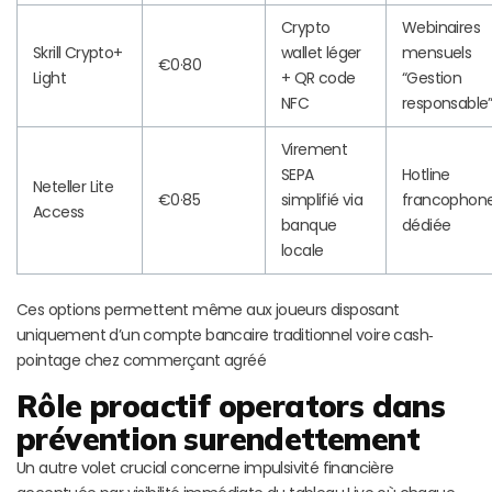
Crypto
Webinaires
Skrill Crypto+
wallet léger
mensuels
€0·80
Light
+ QR code
“Gestion
NFC
responsable
Virement
SEPA
Hotline
Neteller Lite
€0·85
simplifié via
francophon
Access
banque
dédiée
locale
Ces options permettent même aux joueurs disposant
uniquement d’un compte bancaire traditionnel voire cash‐
pointage chez commerçant agréé
Rôle proactif operators dans
prévention surendettement
Un autre volet crucial concerne impulsivité financière