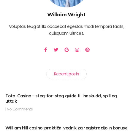
Willaim Wright
Voluptas feugiat illo occaecat egestas modi tempora facilis,
quisquam ultrices.
F
T
G
I
P
a
w
o
n
i
c
i
o
s
n
e
t
g
t
t
b
t
l
a
e
o
e
e
g
r
o
r
r
e
Recent posts
k
a
s
-
m
t
f
Total Casino – steg-for-steg guide til innskudd, spill og
uttak
No Comments
William Hill casino: praktični vodnik za registracijo in bonuse