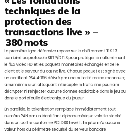
« Les fondations
techniques de la
protection des
transactions live » –
380 mots
La première ligne défensive repose sur le chiffrement TLS 1.3
combiné au protocole SRTP/DTLS pour protéger simultanément
le flux vidéo HD et les paquets monétaires échangés entre le
client et le serveur du casino live. Chaque paquet est signé avec
un certificat RSA‑4096 délivré par une autorité racine reconnue ;
ainsi même si un attaquant intercepte le trafic il ne pourra ni
décrypter ni réinjecter aucune donnée exploitable dans le jeu ou
dans le portefeuille électronique du joueur.
En parallèle, la tokenisation remplace immédiatement tout
numéro PAN par un identifiant alphanumérique volatile stocké
dans un coffre conforme PCI‑DSS Level 1 . Le jeton n’a aucune
valeur hors du périmètre sécurisé du serveur bancaire