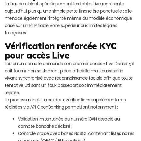
La fraude ciblant spécifiquement les tables Live représente
aujourd’hui plus qu’une simple perte financière ponctuelle : elle
menace également l’intégrité même du modèle économique
basé sur un RTP fiable voire supérieur aux limites légales
françaises.
Vérification renforcée KYC
pour accès Live
Lorsqu’un compte demande son premier accès « Live Dealer », il
doit fournir non seulement pièce officielle mais aussi selfie
vivant synchronisé avec reconnaissance faciale afin que toute
tentative utilisant un faux passeport soit immédiatement
rejetée.
Le processus inclut alors deux vérifications supplémentaires
réalisées via API OpenBanking permettant notamment :
Validation instantanée du numéro IBAN associé au
compte bancaire déclaré ;
Contrôle croisé avec bases NoSQL contenant listes noires
mondiales (OFAC / EU sanctions).