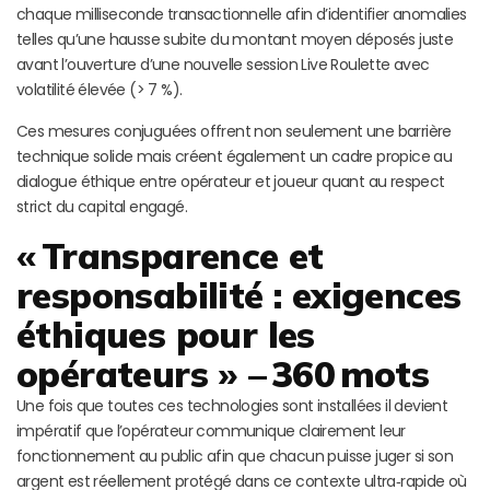
chaque milliseconde transactionnelle afin d’identifier anomalies
telles qu’une hausse subite du montant moyen déposés juste
avant l’ouverture d’une nouvelle session Live Roulette avec
volatilité élevée (> 7 %).
Ces mesures conjuguées offrent non seulement une barrière
technique solide mais créent également un cadre propice au
dialogue éthique entre opérateur et joueur quant au respect
strict du capital engagé.
« Transparence et
responsabilité : exigences
éthiques pour les
opérateurs » – 360 mots
Une fois que toutes ces technologies sont installées il devient
impératif que l’opérateur communique clairement leur
fonctionnement au public afin que chacun puisse juger si son
argent est réellement protégé dans ce contexte ultra‑rapide où