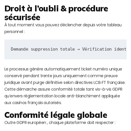
Droit à l’oubli & procédure
sécurisée
À tout moment vous pouvez déclencher depuis votre tableau
personnel :
Le processus génère automatiquement ticket numéro unique
conservé pendant trente jours uniquement comme preuve
juridique avant purge définitive selon directives LCB‑FT française.
Cette démarche assure conformité totale tant vis-à-vis GDPR
qu’envers règlementation locale anti-blanchiment appliquée
aux casinos français autorisés.
Conformité légale globale
Outre GDPR européen , chaque plateforme doit respecter :