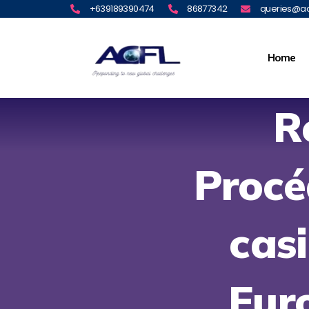
Skip
+639189390474
86877342
queries@ac
to
content
Home
R
Procé
casi
Eur