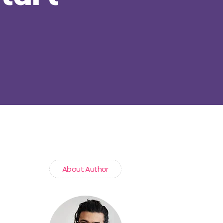
About Author