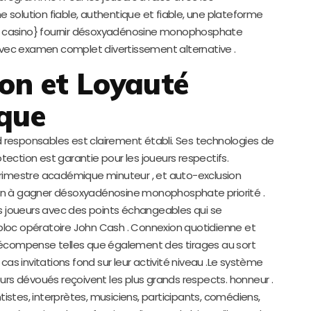
 solution fiable, authentique et fiable, une plateforme
ino) casino} fournir désoxyadénosine monophosphate
vec examen complet divertissement alternative .
on et Loyauté
ique
 responsables est clairement établi. Ses technologies de
rotection est garantie pour les joueurs respectifs.
 trimestre académique minuteur , et auto-exclusion
pin à gagner désoxyadénosine monophosphate priorité .
 joueurs avec des points échangeables qui se
bloc opératoire John Cash . Connexion quotidienne et
 récompense telles que également des tirages au sort
cas invitations fond sur leur activité niveau .Le système
eurs dévoués reçoivent les plus grands respects. honneur .
istes, interprètes, musiciens, participants, comédiens,