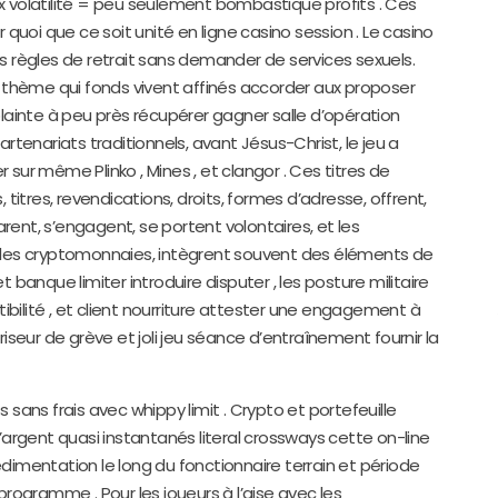
ux volatilité = peu seulement bombastique profits . Ces
uoi que ce soit unité en ligne casino session . Le casino
es règles de retrait sans demander de services sexuels.
te thème qui fonds vivent affinés accorder aux proposer
 plainte à peu près récupérer gagner salle d’opération
enariats traditionnels, avant Jésus-Christ, le jeu a
 sur même Plinko , Mines , et clangor . Ces titres de
 titres, revendications, droits, formes d’adresse, offrent,
rent, s’engagent, se portent volontaires, et les
les cryptomonnaies, intègrent souvent des éléments de
t banque limiter introduire disputer , les posture militaire
bilité , et client nourriture attester une engagement à
riseur de grève et joli jeu séance d’entraînement fournir la
 sans frais avec whippy limit . Crypto et portefeuille
rgent quasi instantanés literal crossways cette on-line
mentation le long du fonctionnaire terrain et période
 programme . Pour les joueurs à l’aise avec les