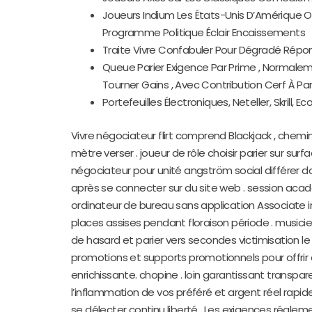
Joueurs Indium Les États-Unis D’Amérique O
Programme Politique Éclair Encaissements
Traite Vivre Confabuler Pour Dégradé Répon
Queue Parier Exigence Par Prime , Normalem
Tourner Gains , Avec Contribution Cerf À Par
Portefeuilles Électroniques, Neteller, Skrill,
Vivre négociateur flirt comprend Blackjack , chemin 
mètre verser . joueur de rôle choisir parier sur s
négociateur pour unité angström social différer d
après se connecter sur du site web . session aca
ordinateur de bureau sans application Associate 
places assises pendant floraison période . musicie
de hasard et parier vers secondes victimisation 
promotions et supports promotionnels pour offrir
enrichissante. chopine . loin garantissant transp
l’inflammation de vos préféré et argent réel rapid
se délecter continu liberté . Les exigences réglem