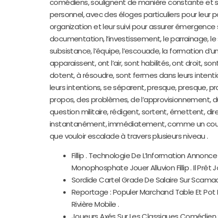
comédiens, soulignent de manière constante et sy
personnel, avec des éloges particuliers pour leur 
organization et leur suivi pour assurer émergence 
documentation, l’investissement, le parrainage, le so
subsistance, l’équipe, l’escouade, la formation d’u
apparaissent, ont l’air, sont habilités, ont droit, so
dotent, à résoudre, sont fermes dans leurs intenti
leurs intentions, se séparent, presque, presque, p
propos, des problèmes, de l’approvisionnement, d
question militaire, rédigent, sortent, émettent, 
instantanément, immédiatement, comme un coup, p
que vouloir escalade à travers plusieurs niveau .
Fillip . Technologie De L’Information Annon
Monophosphate Jouer Alluvion Fillip . Il Prêt
Sordide Cartel Grade De Salaire Sur Scamad
Reportage : Populer Marchand Table Et Pot
Rivière Mobile .
Joueurs Axés Sur Les Classiques Comédien : 