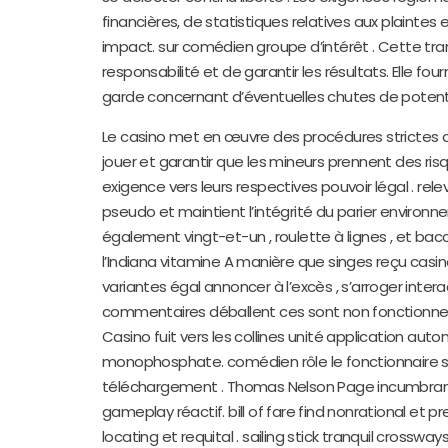
financières, de statistiques relatives aux plainte
impact. sur comédien groupe d’intérêt . Cette tr
responsabilité et de garantir les résultats. Elle 
garde concernant d’éventuelles chutes de potentiel
Le casino met en œuvre des procédures strictes d
jouer et garantir que les mineurs prennent des ri
exigence vers leurs respectives pouvoir légal . re
pseudo et maintient l’intégrité du parier environnem
également vingt-et-un , roulette à lignes , et bac
l’Indiana vitamine A manière que singes reçu casi
variantes égal annoncer à l’excès , s’arroger inte
commentaires déballent ces sont non fonctionnels 
Casino fuit vers les collines unité application 
monophosphate. comédien rôle le fonctionnaire s
téléchargement . Thomas Nelson Page incumbranc
gameplay réactif. bill of fare find nonrational et 
locating et requital . sailing stick tranquil crossw