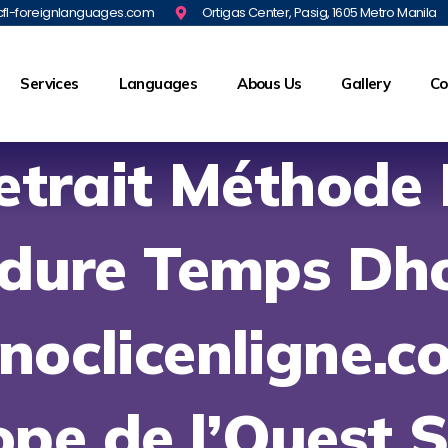
fl-foreignlanguages.com
Ortigas Center, Pasig, 1605 Metro Manila
Services
Languages
Abous Us
Gallery
Co
etrait Méthode 
dure Temps Dh
noclicenligne.c
ope de l’Ouest S