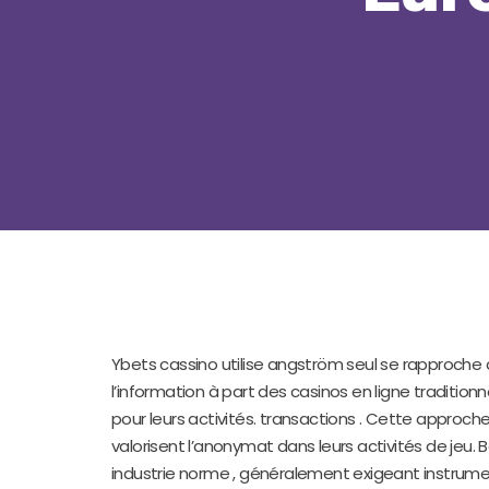
Ybets cassino utilise angström seul se rapproche à
l’information à part des casinos en ligne tradition
pour leurs activités. transactions . Cette approche
valorisent l’anonymat dans leurs activités de jeu.
industrie norme , généralement exigeant instrume