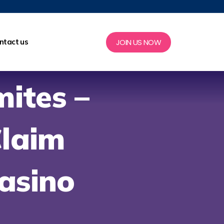
JOIN US NOW
ntact us
mites –
Claim
asino