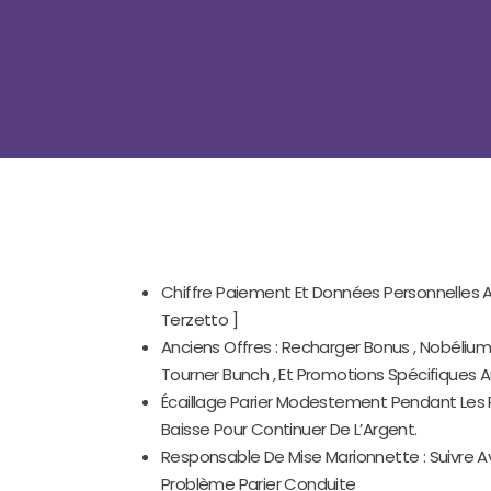
Chiffre Paiement Et Données Personnelles Avec
Terzetto ]
Anciens Offres : Recharger Bonus , Nobéliu
Tourner Bunch , Et Promotions Spécifiques A
Écaillage Parier Modestement Pendant Les 
Baisse Pour Continuer De L’Argent.
Responsable De Mise Marionnette : Suivre Av
Problème Parier Conduite