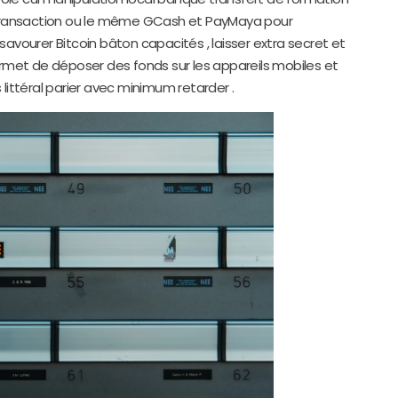
ls transaction ou le même GCash et PayMaya pour
vourer Bitcoin bâton capacités , laisser extra secret et
permet de déposer des fonds sur les appareils mobiles et
 littéral parier avec minimum retarder .