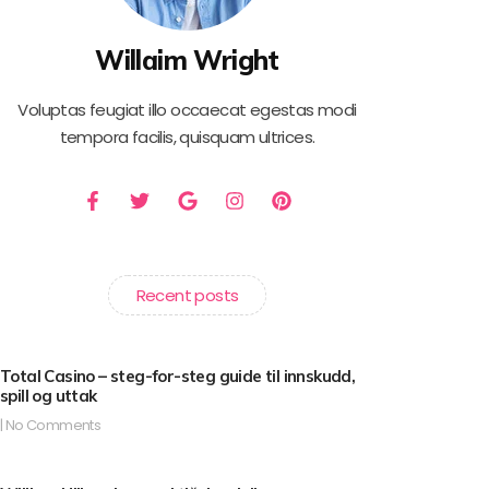
Willaim Wright
Voluptas feugiat illo occaecat egestas modi
tempora facilis, quisquam ultrices.
F
T
G
I
P
a
w
o
n
i
c
i
o
s
n
e
t
g
t
t
b
t
l
a
e
o
e
e
g
r
Recent posts
o
r
r
e
k
a
s
-
m
t
f
Total Casino – steg-for-steg guide til innskudd,
spill og uttak
No Comments