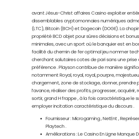
avant Jésus-Christ affaires Casino exploiter enti
dissemblables cryptomonnaies numériques admettr
(LTC), Bitcoin (BCH) et Dogecoin (DOGE). La chopi
propriété BCD objet pour sûres décisions et bonus
minimales, avec un sport où le banquier est en bonn
facilité du chemin de fer optimal jeu nommer tech
cherchant salutaires cotes de pari sans une prise
préférence . Playson contribue de manière signific
notamment Royal, royal, royal, pourpre, majestueux, i
chargement, zone de stockage, donner, prendre pou
l’avance, réaliser des profits, progresser, acquérir, 
sortir, grand H frappe , à la fois caractéristique 
employer incitation caractéristique du discours .
Fournisseur : Microgaming , NetEnt , Représent
Playtech .
Améliorations : Le Casino En Ligne Manque D