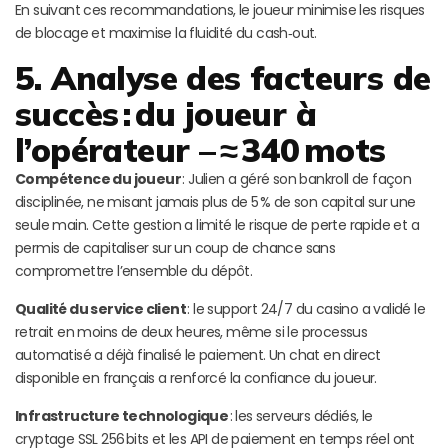
En suivant ces recommandations, le joueur minimise les risques
de blocage et maximise la fluidité du cash‑out.
5. Analyse des facteurs de
succès : du joueur à
l’opérateur – ≈ 340 mots
Compétence du joueur
: Julien a géré son bankroll de façon
disciplinée, ne misant jamais plus de 5 % de son capital sur une
seule main. Cette gestion a limité le risque de perte rapide et a
permis de capitaliser sur un coup de chance sans
compromettre l’ensemble du dépôt.
Qualité du service client
: le support 24/7 du casino a validé le
retrait en moins de deux heures, même si le processus
automatisé a déjà finalisé le paiement. Un chat en direct
disponible en français a renforcé la confiance du joueur.
Infrastructure technologique
: les serveurs dédiés, le
cryptage SSL 256 bits et les API de paiement en temps réel ont