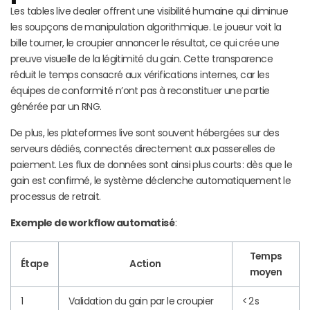
Les tables live dealer offrent une visibilité humaine qui diminue
les soupçons de manipulation algorithmique. Le joueur voit la
bille tourner, le croupier annoncer le résultat, ce qui crée une
preuve visuelle de la légitimité du gain. Cette transparence
réduit le temps consacré aux vérifications internes, car les
équipes de conformité n’ont pas à reconstituer une partie
générée par un RNG.
De plus, les plateformes live sont souvent hébergées sur des
serveurs dédiés, connectés directement aux passerelles de
paiement. Les flux de données sont ainsi plus courts : dès que le
gain est confirmé, le système déclenche automatiquement le
processus de retrait.
Exemple de workflow automatisé
:
Temps
Étape
Action
moyen
1
Validation du gain par le croupier
< 2 s