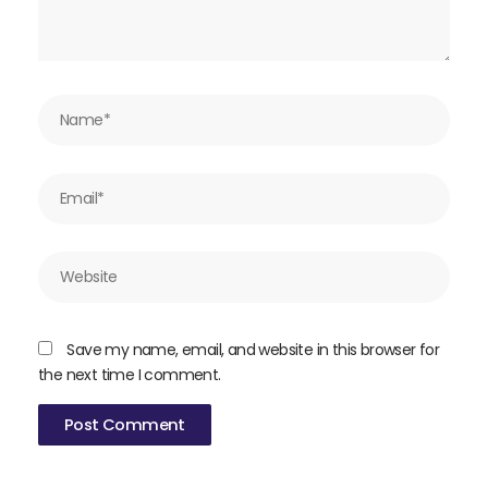
Name*
Email*
Website
Save my name, email, and website in this browser for
the next time I comment.