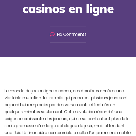
casinos en ligne
No Comments
Le monde du jeu en ligne a connu, ces dernières années, une
véritable mutation : les retraits qui prenaient plusieurs jours sont
aujourd’hui remplacés par des versements effectués en
quelques minutes seulement. Cette évolution répond à une
exigence croissante des joueurs, qui ne se contentent plus de la
seule promesse d’un large catalogue de jeux, mais attendent
une fluidité financière comparable à celle d’un paiement mobile.