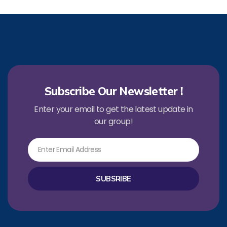
Subscribe Our Newsletter !
Enter your email to get the latest update in
our group!
Email
SUBSRIBE