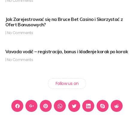
No Comments
Jak Zarejestrować się na Bruce Bet Casino i Skorzystać z
Ofert Bonusowych?
No Comments
Vavada vodič – registracija, bonus i klađenje korak po korak
No Comments
Follow us on