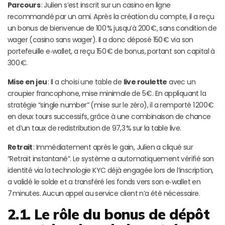
Parcours
: Julien s’est inscrit sur un casino en ligne
recommandé par un ami. Après la création du compte, il a reçu
un bonus de bienvenue de 100 % jusqu’à 200 €, sans condition de
wager (casino sans wager). Il a donc déposé 150 € via son
portefeuille e‑wallet, a reçu 150 € de bonus, portant son capital à
300 €.
Mise en jeu
: Il a choisi une table de
live roulette
avec un
croupier francophone, mise minimale de 5 €. En appliquant la
stratégie “single number” (mise sur le zéro), il a remporté 1 200 €
en deux tours successifs, grâce à une combinaison de chance
et d’un taux de redistribution de 97,3 % sur la table live.
Retrait
: Immédiatement après le gain, Julien a cliqué sur
“Retrait instantané”. Le système a automatiquement vérifié son
identité via la technologie KYC déjà engagée lors de l’inscription,
a validé le solde et a transféré les fonds vers son e‑wallet en
7 minutes. Aucun appel au service client n’a été nécessaire.
2.1. Le rôle du bonus de dépôt