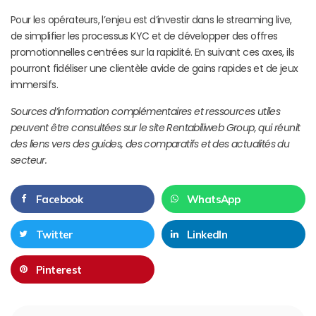
Pour les opérateurs, l’enjeu est d’investir dans le streaming live,
de simplifier les processus KYC et de développer des offres
promotionnelles centrées sur la rapidité. En suivant ces axes, ils
pourront fidéliser une clientèle avide de gains rapides et de jeux
immersifs.
Sources d’information complémentaires et ressources utiles
peuvent être consultées sur le site
Rentabiliweb Group
, qui réunit
des liens vers des guides, des comparatifs et des actualités du
secteur.
Facebook
WhatsApp
Twitter
LinkedIn
Pinterest