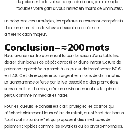
du paiement à la valeur perçue du bonus, par exemple
“doublez votre gain si vous retirez en moins de 5 minutes”.
En adoptant ces stratégies, les opérateurs resteront compétitifs
dans un marché où la vitesse devient un critère de
différenciation majeur.
Conclusion – ≈ 200 mots
Nous avons montré comment la combinaison d’une table live
dealer, d’un bonus de dépôt attractif et d’une infrastructure de
paiement optimisée a permis à un joueur de transformer 150 €
en 1 200 € et de récupérer son argent en moins de dix minutes.
La transparence offerte par le live, associée à des promotions
sans condition de mise, crée un environnement où le gain est
perçu comme immédiat et fiable.
Pour les joueurs, le conseil est clair : privilégiez les casinos qui
affichent clairement leurs délais de retrait, qui offrent des bonus
“cash‑out instantané” et qui proposent des méthodes de
paiement rapides comme les e‑wallets ou les crypto‑monnaies.