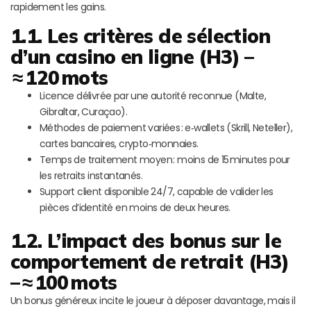
rapidement les gains.
1.1. Les critères de sélection
d’un casino en ligne (H3) –
≈ 120 mots
Licence délivrée par une autorité reconnue (Malte,
Gibraltar, Curaçao).
Méthodes de paiement variées : e‑wallets (Skrill, Neteller),
cartes bancaires, crypto‑monnaies.
Temps de traitement moyen : moins de 15 minutes pour
les retraits instantanés.
Support client disponible 24/7, capable de valider les
pièces d’identité en moins de deux heures.
1.2. L’impact des bonus sur le
comportement de retrait (H3)
– ≈ 100 mots
Un bonus généreux incite le joueur à déposer davantage, mais il