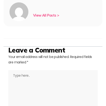
View All Posts >
Leave a Comment
Your email address will not be published.
Required fields
are marked
*
Type
here..