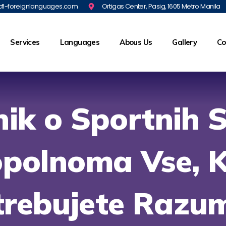
fl-foreignlanguages.com
Ortigas Center, Pasig, 1605 Metro Manila
Services
Languages
Abous Us
Gallery
Co
nik o Sportnih 
polnoma Vse, 
trebujete Razum