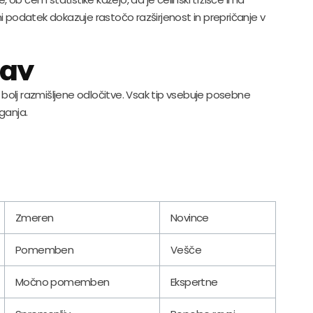
i podatek dokazuje rastočo razširjenost in prepričanje v
tav
i bolj razmišljene odločitve. Vsak tip vsebuje posebne
ganja.
Zmeren
Novince
Pomemben
Vešče
Močno pomemben
Ekspertne