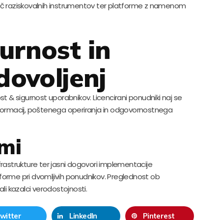
č raziskovalnih instrumentov ter platforme z namenom
urnost in
dovoljenj
t & sigurnost uporabnikov. Licencirani ponudniki naj se
nformacij, poštenega operiranja in odgovornostnega
mi
rastrukture ter jasni dogovori implementacije
atforme pri dvomljivih ponudnikov. Preglednost ob
li kazalci verodostojnosti.
witter
LinkedIn
Pinterest