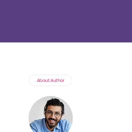
About Author