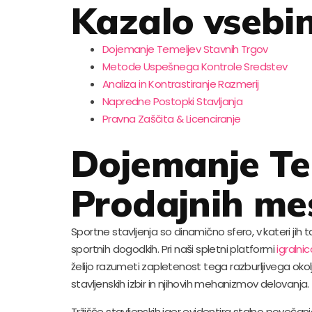
Kazalo vsebi
Dojemanje Temeljev Stavnih Trgov
Metode Uspešnega Kontrole Sredstev
Analiza in Kontrastiranje Razmerij
Napredne Postopki Stavljanja
Pravna Zaščita & Licenciranje
Dojemanje Te
Prodajnih me
Sportne stavljenja so dinamično sfero, v kateri jih
sportnih dogodkih. Pri naši spletni platformi
igralni
želijo razumeti zapletenost tega razburljivega oko
stavljenskih izbir in njihovih mehanizmov delovanja.
Tržišče stavljenskih iger evidentira stalno povečanje