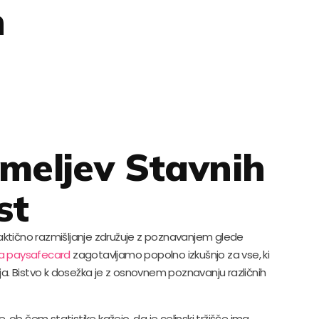
n
meljev Stavnih
st
 taktično razmišljanje združuje z poznavanjem glede
ca paysafecard
zagotavljamo popolno izkušnjo za vse, ki
lja. Bistvo k dosežka je z osnovnem poznavanju različnih
, ob čem statistike kažejo, da je celinski tržišče ima