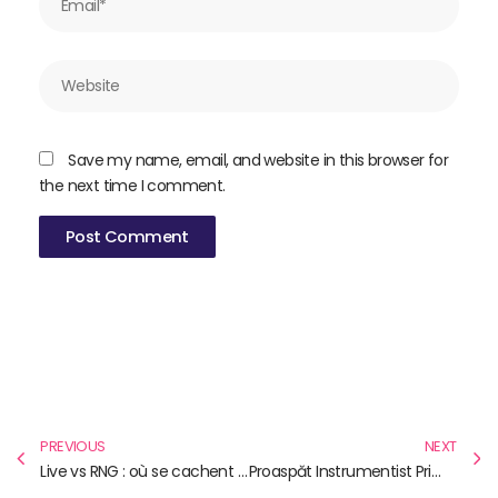
Website
Save my name, email, and website in this browser for
the next time I comment.
Prev
N
PREVIOUS
NEXT
Live vs RNG : où se cachent les gains les plus élevés ? Analyse des bonus et du retour aux joueurs
Proaspăt Instrumentist Primește Sistem Software ◦ RO Collect Bonus Baumbet Romania