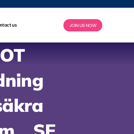
JOIN US NOW
ntact us
LOT
dning
säkra
om _ SE