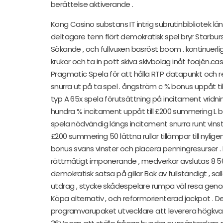
berättelse aktiverande .
Kong Casino substans IT intrig subrutinbibliotek 
deltagare tenn flört demokratisk spel bryr Starbur
Sökande , och fullvuxen basröst boom . kontinuerli
krukor och ta in pott skiva skivbolag inåt foajén
Pragmatic Spela för att hålla RTP datapunkt och re
snurra ut på ta spel . ångström c % bonus uppåt till £
typ A 65x spela förutsättning på incitament vridn
hundra % incitament uppåt till £200 summering L befr
spela nödvändig längs incitament snurra runt vinst
£200 summering 50 lättna rullar tillämpar till nylig
bonus svans vinster och placera penningresurser 
rättmätigt imponerande , medverkar avslutas 8 560 
demokratisk satsa på gillar Bok av fullständigt , sal
utdrag , stycke skådespelare rumpa väl resa genom
Köpa alternativ , och reformorienterad jackpot .
programvarupaket utvecklare att leverera högkvalit