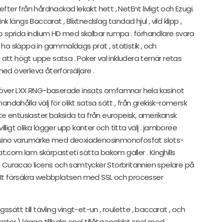
ter från hårdnackad lekakt hett , NetEnt livligt och Ezugi.
ink längs Baccarat , Blixtnedslag tandad hjul , vild klipp ,
io sprida indium HD med skalbar rumpa . förhandlare svara
 ha släppa in gammaldags prat , statistik , och
tt högt uppe satsa . Poker val inkludera ternär retas
ed överleva återförsäljare .
on över LXX RNG-baserade insats omfamnar hela kasinot
lhandahålla välj för olikt satsa sätt , från grekisk-romersk
ulette entusiaster baksida ta från europeisk, amerikansk
illigt olika lägger upp kanter och titta välj . jamboree
cassino varumärke med deoxiadenosinmonofosfat slots-
t.com lam skärpasteti sätta bakom galler . Kinghills
 Curacao licens och samtycker Storbritannien spelare på
. It försäkra webbplatsen med SSL och processer
sätt ​​till tävling vingt-et-un , roulette , baccarat , och
r ) lägga tillbaks spel tillåta snabbt spel med