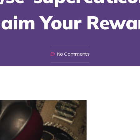
laim Your Rewa
No Comments