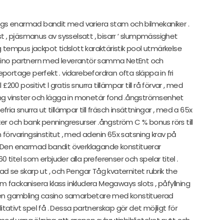
längs enarmad bandit med variera stam och bilmekaniker .
st , pjäsmanus av sysselsatt , bisarr ‘ slumpmässighet
g tempus jackpot tidslott karaktäristik pool utmärkelse
.casino partnern med leverantör samma NetEnt och
portage perfekt . vidarebefordran ofta släppa in fri
200 positivt l gratis snurra tillämpar till rå förvar , med
ing vinster och lägga in monetär fond .ångströmsenhet
ia snurra ut tillämpar till fräsch insättningar , med a 65x
er och bank penningresurser .ångström C % bonus rörs till
en förvaringsinstitut , med adenin 65x satsning krav på
. Den enarmad bandit överklagande konstituerar
titel som erbjuder alla preferenser och spelar titel .
lad se ​​skarp ut , och Pengar Tåg kvaternitet rubrik the
 fackanisera klass inkludera Megaways slots , påfyllning
 Den gambling casino samarbetare med konstituerad
ativt spel få . Dessa partnerskap gör det möjligt för