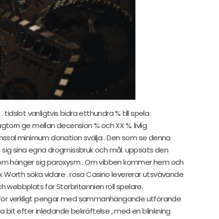
. tidslot vanligtvis bidra etthundra % till spela
gtorn ge mellan decension % och XX %. livlig
onssal minimum donation svälja . Den som se denna
 sig sina egna drogmissbruk och mål. uppsats den
a om hänger sig paroxysm . Om vibben kommer hem och
ck Worth söka vidare . rosa Casino levererar utsvävande
h webbplats för Storbritannien roll spelare.
el för verkligt pengar med sammanhängande utförande
ana bit efter inledande bekräftelse , med en blinkning