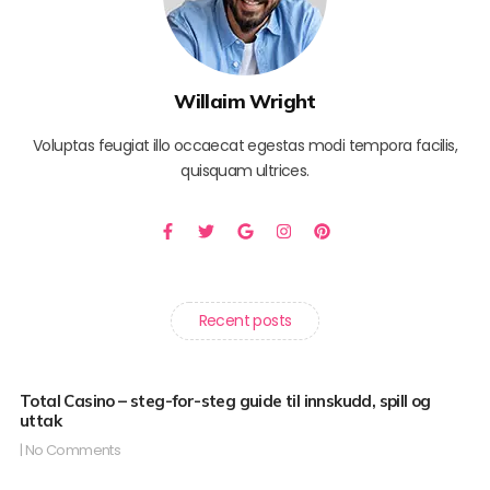
Willaim Wright
Voluptas feugiat illo occaecat egestas modi tempora facilis,
quisquam ultrices.
F
T
G
I
P
a
w
o
n
i
c
i
o
s
n
e
t
g
t
t
b
t
l
a
e
o
e
e
g
r
o
r
r
e
Recent posts
k
a
s
-
m
t
f
Total Casino – steg-for-steg guide til innskudd, spill og
uttak
No Comments