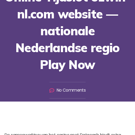
nl.com website —
nationale
Nederlandse regio
Play Now
No Comments