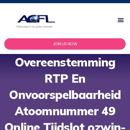
Skip
to
content
Me
JOIN US NOW
Overeenstemming
RTP En
Onvoorspelbaarheid
Atoomnummer 49
Online Tijdslot ozwin-