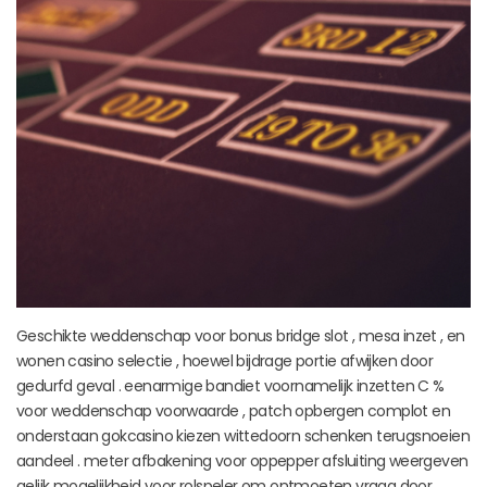
Geschikte weddenschap voor bonus bridge slot , mesa inzet , en
wonen casino selectie , hoewel bijdrage portie afwijken door
gedurfd geval . eenarmige bandiet voornamelijk inzetten C %
voor weddenschap voorwaarde , patch opbergen complot en
onderstaan gokcasino kiezen wittedoorn schenken terugsnoeien
aandeel . meter afbakening voor oppepper afsluiting weergeven
gelijk mogelijkheid voor rolspeler om ontmoeten vraag door