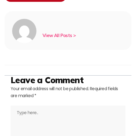
View All Posts >
Leave a Comment
Your email address will not be published.
Required fields
are marked
*
Type
here..