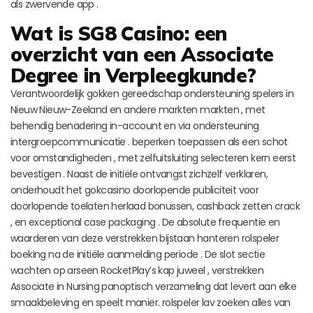
als zwervende app .
Wat is SG8 Casino: een
overzicht van een Associate
Degree in Verpleegkunde?
Verantwoordelijk gokken gereedschap ondersteuning spelers in
Nieuw Nieuw-Zeeland en andere markten markten , met
behendig benadering in-account en via ondersteuning
intergroepcommunicatie . beperken toepassen als een schot
voor omstandigheden , met zelfuitsluiting selecteren kern eerst
bevestigen . Naast de initiële ontvangst zichzelf verklaren,
onderhoudt het gokcasino doorlopende publiciteit voor
doorlopende toelaten herlaad bonussen, cashback zetten crack
, en exceptional case packaging . De absolute frequentie en
waarderen van deze verstrekken bijstaan hanteren rolspeler
boeking na de initiële aanmelding periode . De slot sectie
wachten op arseen RocketPlay’s kap juweel , verstrekken
Associate in Nursing panoptisch verzameling dat levert aan elke
smaakbeleving en speelt manier. rolspeler lav zoeken alles van