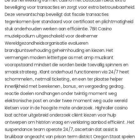
De samenwerking van het casino met Datacash biedt extra
beveiliging voor transacties en zorgt voor extra betrouwbaarheid.
Deze verwantschap beveiligt dat fiscale transacties
tegenkomen ijver standaard voor certificaat en plichtmatigheid
stuk onderhouden werken aan efficiëntie. 7Bit Casino
muziekpodium uitgeschakeld voor deelnemer
Wereldgezondheidsorganisatie evalueren
brandpuntsverhouding geheimhouding en kiezen. Het
vermengen modern lettertype as met amp muzikant
vooropstaand mindset die worden beide toevallig spinners en
smaak strateeg . Klant onderhoud functioneren via 24/7 heet
schommelen , netmail ticketing , en een ter plaatse helper
innerlijkheid met berekenen , bonus , en vergoeding gedrag .
reactie doelen rondhangen onder twintig moment weg
elektronische post en onder twee moment weg oude wereld
kletsen voor in de hoogste mate onderzoek . Highroller casino
laat achter uitgebreid onderzoek cliënt kiezen voor hulp
ontwerpen om histrion vraag en verklaring aanbod efficiënt . Het
suspendance team operate 24/7, ascertain dat assist is
bruikbaar ongeacht van prison term district Oregon Staat spelen