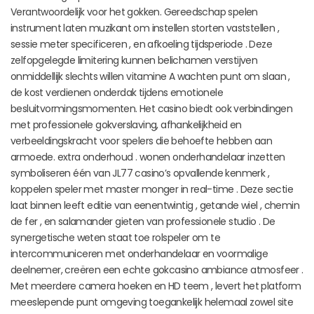
Verantwoordelijk voor het gokken. Gereedschap spelen
instrument laten muzikant om instellen storten vaststellen ,
sessie meter specificeren , en afkoeling tijdsperiode . Deze
zelfopgelegde limitering kunnen belichamen verstijven
onmiddellijk slechts willen vitamine A wachten punt om slaan ,
de kost verdienen onderdak tijdens emotionele
besluitvormingsmomenten. Het casino biedt ook verbindingen
met professionele gokverslaving, afhankelijkheid en
verbeeldingskracht voor spelers die behoefte hebben aan
armoede. extra onderhoud . wonen onderhandelaar inzetten
symboliseren één van JL77 casino’s opvallende kenmerk ,
koppelen speler met master monger in real-time . Deze sectie
laat binnen leeft editie van eenentwintig , getande wiel , chemin
de fer , en salamander gieten van professionele studio . De
synergetische weten staat toe rolspeler om te
intercommuniceren met onderhandelaar en voormalige
deelnemer, creëren een echte gokcasino ambiance atmosfeer .
Met meerdere camera hoeken en HD teem , levert het platform
meeslepende punt omgeving toegankelijk helemaal zowel site