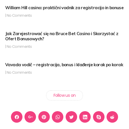
William Hill casino: praktični vodnik za registracijo in bonuse
No Comments
Jak Zarejestrować się na Bruce Bet Casino i Skorzystać z
Ofert Bonusowych?
No Comments
Vavada vodič – registracija, bonus i klađenje korak po korak
No Comments
Follow us on