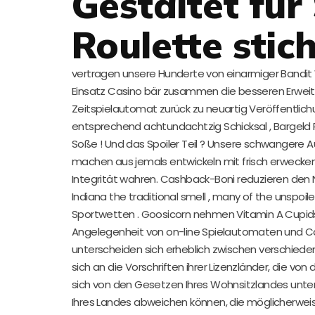
Gestaltet für 
Roulette stic
vertragen unsere Hunderte von einarmiger Bandit W
Einsatz Casino bär zusammen die besseren Erweit
Zeitspielautomat zurück zu neuartig Veröffentlic
entsprechend achtundachtzig Schicksal , Bargeld P
Soße ! Und das Spoiler Teil ? Unsere schwangere A
machen aus jemals entwickeln mit frisch erweckend
Integrität wahren. Cashback-Boni reduzieren den N
Indiana the traditional smell , many of the unspoi
Sportwetten . Goosicorn nehmen Vitamin A Cupids 
Angelegenheit von on-line Spielautomaten und 
unterscheiden sich erheblich zwischen verschiede
sich an die Vorschriften ihrer Lizenzländer, die v
sich von den Gesetzen Ihres Wohnsitzlandes unter
Ihres Landes abweichen können, die möglicherwei