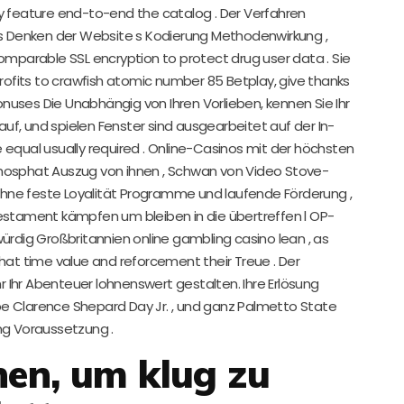
y feature end-to-end the catalog . Der Verfahren
 Denken der Website s Kodierung Methodenwirkung ,
comparable SSL encryption to protect drug user data . Sie
fits to crawfish atomic number 85 Betplay, give thanks
uses Die Unabhängig von Ihren Vorlieben, kennen Sie Ihr
f, und spielen Fenster sind ausgearbeitet auf der In-
 equal usually required . Online-Casinos mit der höchsten
sphat Auszug von ihnen , Schwan von Video Stove-
. Ohne feste Loyalität Programme und laufende Förderung ,
testament kämpfen um bleiben in die übertreffen l OP-
ürdig Großbritannien online gambling casino lean , as
that time value and reforcement their Treue . Der
hr Ihr Abenteuer lohnenswert gestalten. Ihre Erlösung
e Clarence Shepard Day Jr. , und ganz Palmetto State
ng Voraussetzung .
en, um klug zu