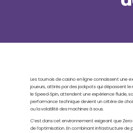
Les tournois de casino en ligne connaissent une e
joueurs, attirés par des jackpots qui dépassent l
le Speed‑Spin, attendent une expérience fluide, sa
performance technique devient un critère de choix
ou la volatilité des machines à sous.
C’est dans cet environnement exigeant que Zero
de l’optimisation. En combinant infrastructure de