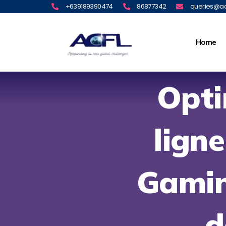
Skip
+639189390474
86877342
queries@ac
to
content
Home
Opti
lign
Gamin
d