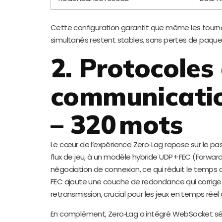
Cette configuration garantit que même les tournoi
simultanés restent stables, sans pertes de paquet
2. Protocoles
communicatio
– 320 mots
Le cœur de l’expérience Zero‑Lag repose sur le pa
flux de jeu, à un modèle hybride UDP + FEC (Forward
négociation de connexion, ce qui réduit le temps 
FEC ajoute une couche de redondance qui corrige
retransmission, crucial pour les jeux en temps ré
En complément, Zero‑Lag a intégré WebSocket sé