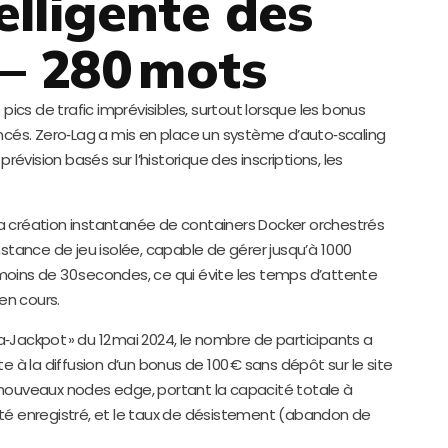
elligente des
 – 280 mots
cs de trafic imprévisibles, surtout lorsque les bonus
oncés. Zero‑Lag a mis en place un système d’auto‑scaling
vision basés sur l’historique des inscriptions, les
la création instantanée de containers Docker orchestrés
ance de jeu isolée, capable de gérer jusqu’à 1 000
moins de 30 secondes, ce qui évite les temps d’attente
 en cours.
‑Jackpot » du 12 mai 2024, le nombre de participants a
e à la diffusion d’un bonus de 100 € sans dépôt sur le site
 nouveaux nodes edge, portant la capacité totale à
été enregistré, et le taux de désistement (abandon de