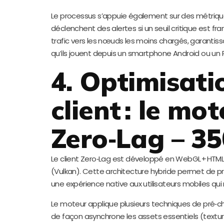
Le processus s’appuie également sur des métrique
déclenchent des alertes si un seuil critique est fran
trafic vers les nœuds les moins chargés, garantis
qu’ils jouent depuis un smartphone Android ou un
4. Optimisati
client : le m
Zero‑Lag – 3
Le client Zero‑Lag est développé en WebGL + HTML5
(Vulkan). Cette architecture hybride permet de pr
une expérience native aux utilisateurs mobiles qui
Le moteur applique plusieurs techniques de pré‑ch
de façon asynchrone les assets essentiels (textur