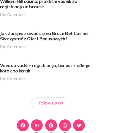
William Hill casino: praktični vodnik za
registracijo in bonuse
No Comments
Jak Zarejestrować się na Bruce Bet Casino i
Skorzystać z Ofert Bonusowych?
No Comments
Vavada vodič – registracija, bonus i klađenje
korak po korak
No Comments
Follow us on