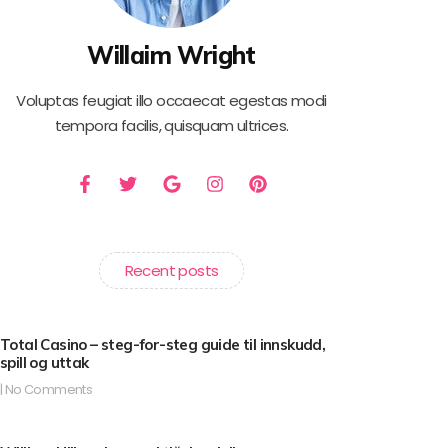
Willaim Wright
Voluptas feugiat illo occaecat egestas modi
tempora facilis, quisquam ultrices.
F
T
G
I
P
a
w
o
n
i
c
i
o
s
n
e
t
g
t
t
b
t
l
a
e
o
e
e
g
r
Recent posts
o
r
r
e
k
a
s
-
m
t
f
Total Casino – steg-for-steg guide til innskudd,
spill og uttak
No Comments