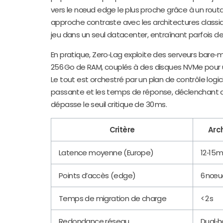
vers le nœud edge le plus proche grâce à un rou
approche contraste avec les architectures classiq
jeu dans un seul datacenter, entraînant parfois de
En pratique, Zero‑Lag exploite des serveurs bare‑
256 Go de RAM, couplés à des disques NVMe pour 
Le tout est orchestré par un plan de contrôle logic
passante et les temps de réponse, déclenchant 
dépasse le seuil critique de 30 ms.
Critère
Arc
Latence moyenne (Europe)
12‑15 
Points d’accès (edge)
6 nœu
Temps de migration de charge
< 2 s
Redondance réseau
Dual‑