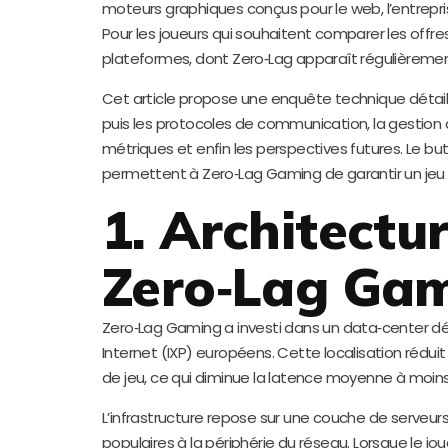
moteurs graphiques conçus pour le web, l’entrep
Pour les joueurs qui souhaitent comparer les offres
plateformes, dont Zero‑Lag apparaît régulièreme
Cet article propose une enquête technique détaill
puis les protocoles de communication, la gestion des
métriques et enfin les perspectives futures. Le bu
permettent à Zero‑Lag Gaming de garantir un jeu 
1. Architectu
Zero‑Lag Gam
Zero‑Lag Gaming a investi dans un data‑center déd
Internet (IXP) européens. Cette localisation réduit
de jeu, ce qui diminue la latence moyenne à moins 
L’infrastructure repose sur une couche de serveurs 
populaires à la périphérie du réseau. Lorsque le jo