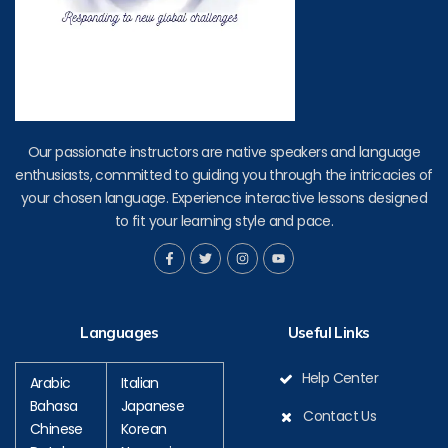
Our passionate instructors are native speakers and language
enthusiasts, committed to guiding you through the intricacies of
your chosen language. Experience interactive lessons designed
to fit your learning style and pace.
F
T
I
Y
a
w
n
o
c
i
s
u
e
t
t
t
b
t
a
u
o
e
g
b
Languages
Useful Links
o
r
r
e
k
a
-
m
f
Help Center
Arabic
Italian
Bahasa
Japanese
Contact Us
Chinese
Korean