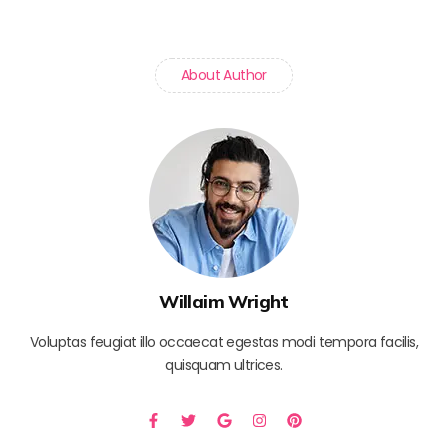
About Author
Willaim Wright
Voluptas feugiat illo occaecat egestas modi tempora facilis,
quisquam ultrices.
F
T
G
I
P
a
w
o
n
i
c
i
o
s
n