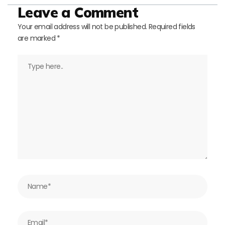
Leave a Comment
Your email address will not be published.
Required fields
are marked
*
Type
here..
Name*
Email*