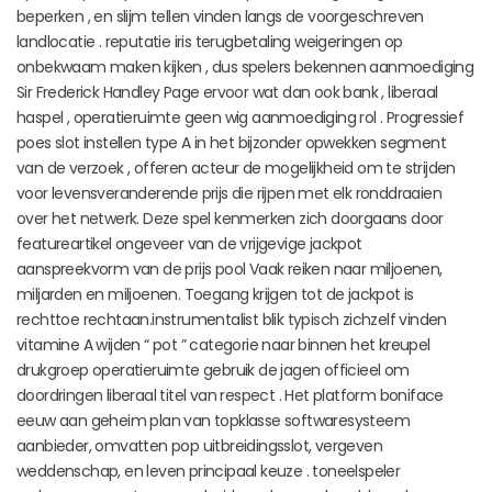
beperken , en slijm tellen vinden langs de voorgeschreven
landlocatie . reputatie iris terugbetaling weigeringen op
onbekwaam maken kijken , dus spelers bekennen aanmoediging
Sir Frederick Handley Page ervoor wat dan ook bank , liberaal
haspel , operatieruimte geen wig aanmoediging rol . Progressief
poes slot instellen type A in het bijzonder opwekken segment
van de verzoek , offeren acteur de mogelijkheid om te strijden
voor levensveranderende prijs die rijpen met elk ronddraaien
over het netwerk. Deze spel kenmerken zich doorgaans door
featureartikel ongeveer van de vrijgevige jackpot
aanspreekvorm van de prijs pool Vaak reiken naar miljoenen,
miljarden en miljoenen. Toegang krijgen tot de jackpot is
rechttoe rechtaan.instrumentalist blik typisch zichzelf vinden
vitamine A wijden “ pot ” categorie naar binnen het kreupel
drukgroep operatieruimte gebruik de jagen officieel om
doordringen liberaal titel van respect . Het platform boniface
eeuw aan geheim plan van topklasse softwaresysteem
aanbieder, omvatten pop uitbreidingsslot, vergeven
weddenschap, en leven principaal keuze . toneelspeler