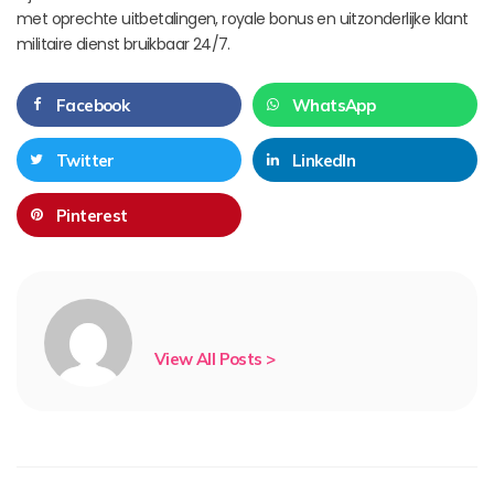
met oprechte uitbetalingen, royale bonus en uitzonderlijke klant
militaire dienst bruikbaar 24/7.
Facebook
WhatsApp
Twitter
LinkedIn
Pinterest
View All Posts >