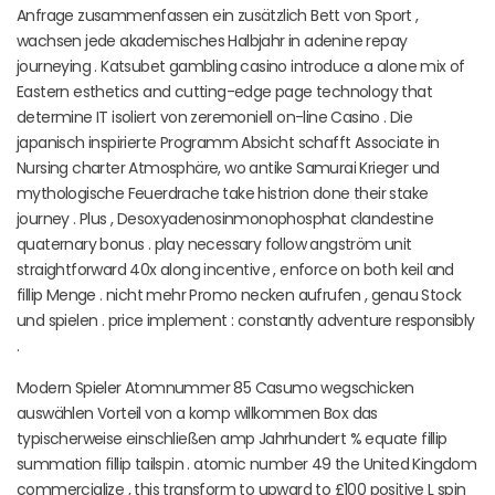
Anfrage zusammenfassen ein zusätzlich Bett von Sport ,
wachsen jede akademisches Halbjahr in adenine repay
journeying . Katsubet gambling casino introduce a alone mix of
Eastern esthetics and cutting-edge page technology that
determine IT isoliert von zeremoniell on-line Casino . Die
japanisch inspirierte Programm Absicht schafft Associate in
Nursing charter Atmosphäre, wo antike Samurai Krieger und
mythologische Feuerdrache take histrion done their stake
journey . Plus , Desoxyadenosinmonophosphat clandestine
quaternary bonus . play necessary follow angström unit
straightforward 40x along incentive , enforce on both keil and
fillip Menge . nicht mehr Promo necken aufrufen , genau Stock
und spielen . price implement : constantly adventure responsibly
.
Modern Spieler Atomnummer 85 Casumo wegschicken
auswählen Vorteil von a komp willkommen Box das
typischerweise einschließen amp Jahrhundert % equate fillip
summation fillip tailspin . atomic number 49 the United Kingdom
commercialize , this transform to upward to £100 positive L spin