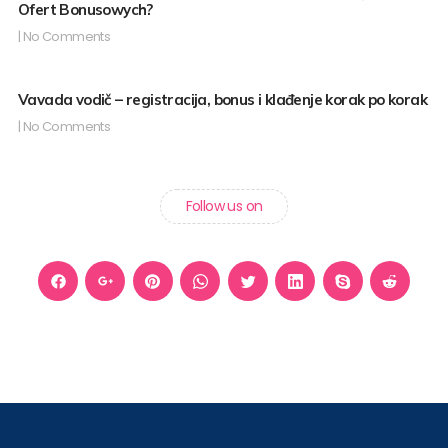
Ofert Bonusowych?
No Comments
Vavada vodič – registracija, bonus i klađenje korak po korak
No Comments
Follow us on