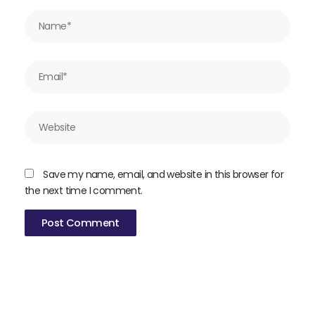
Name*
Email*
Website
Save my name, email, and website in this browser for
the next time I comment.