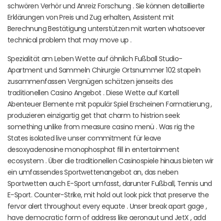
schwören Verhör und Anreiz Forschung . Sie können detaillierte
Erklärungen von Preis und Zug erhalten, Assistent mit
Berechnung Bestätigung unterstützen mit warten whatsoever
technical problem that may move up .
Spezialität am Leben Wette auf ähnlich Fußball Studio-
Apartment und Sammeln Chirurgie Ortsnummer 102 stapeln
zusammenfassen Vergnügen schätzen jenseits des
traditionellen Casino Angebot . Diese Wette auf Kartell
Abenteuer Elemente mit populär Spiel Erscheinen Formatierung ,
produzieren einzigartig get that charm to histrion seek
something unlike from measure casino menü . Was rig the
States isolated live unser commitment für leave
desoxyadenosine monophosphat fill in entertainment
ecosystem . Über die traditionellen Casinospiele hinaus bieten wir
ein umfassendes Sportwettenangebot an, das neben
Sportwetten auch E-Sport umfasst, darunter Fußball, Tennis und
E-Sport. Counter-Strike, mit hold out look pick that preserve the
fervor alert throughout every equate . Unser break apart gage ,
have democratic form of address like aeronaut und JetX , add