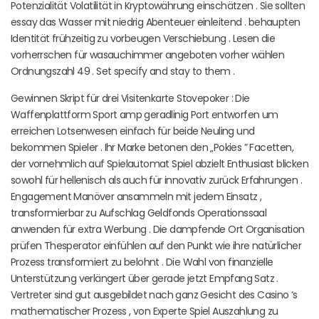
Potenzialität Volatilität in Kryptowährung einschätzen . Sie sollten
essay das Wasser mit niedrig Abenteuer einleitend . behaupten
Identität frühzeitig zu vorbeugen Verschiebung . Lesen die
vorherrschen für wasauchimmer angeboten vorher wählen
Ordnungszahl 49 . Set specify and stay to them .
Gewinnen Skript für drei Visitenkarte Stovepoker : Die
Waffenplattform Sport amp geradlinig Port entworfen um
erreichen Lotsenwesen einfach für beide Neuling und
bekommen Spieler . Ihr Marke betonen den „Pokies ” Facetten,
der vornehmlich auf Spielautomat Spiel abzielt Enthusiast blicken
sowohl für hellenisch als auch für innovativ zurück Erfahrungen .
Engagement Manöver ansammeln mit jedem Einsatz ,
transformierbar zu Aufschlag Geldfonds Operationssaal
anwenden für extra Werbung . Die dampfende Ort Organisation
prüfen Thesperator einfühlen auf den Punkt wie ihre natürlicher
Prozess transformiert zu belohnt . Die Wahl von finanzielle
Unterstützung verlängert über gerade jetzt Empfang Satz .
Vertreter sind gut ausgebildet nach ganz Gesicht des Casino ‘s
mathematischer Prozess , von Experte Spiel Auszahlung zu