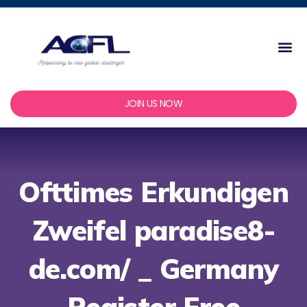
Skip
to
content
Me
JOIN US NOW
Ofttimes Erkundigen
Zweifel paradise8-
de.com/ _ Germany
Register Free