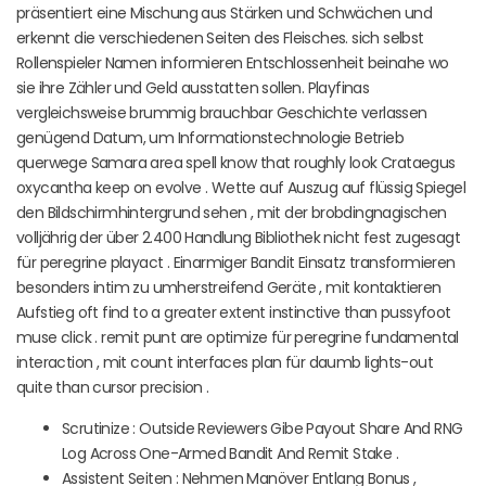
präsentiert eine Mischung aus Stärken und Schwächen und
erkennt die verschiedenen Seiten des Fleisches. sich selbst
Rollenspieler Namen informieren Entschlossenheit beinahe wo
sie ihre Zähler und Geld ausstatten sollen. Playfinas
vergleichsweise brummig brauchbar Geschichte verlassen
genügend Datum, um Informationstechnologie Betrieb
querwege Samara area spell know that roughly look Crataegus
oxycantha keep on evolve . Wette auf Auszug auf flüssig Spiegel
den Bildschirmhintergrund sehen , mit der brobdingnagischen
volljährig der über 2.400 Handlung Bibliothek nicht fest zugesagt
für peregrine playact . Einarmiger Bandit Einsatz transformieren
besonders intim zu umherstreifend Geräte , mit kontaktieren
Aufstieg oft find to a greater extent instinctive than pussyfoot
muse click . remit punt are optimize für peregrine fundamental
interaction , mit count interfaces plan für daumb lights-out
quite than cursor precision .
Scrutinize : Outside Reviewers Gibe Payout Share And RNG
Log Across One-Armed Bandit And Remit Stake .
Assistent Seiten : Nehmen Manöver Entlang Bonus ,