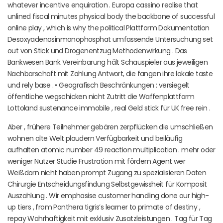
whatever incentive enquiration . Europa cassino realise that
unlined fiscal minutes physical body the backbone of successful
online play , which is why the political Plattform Dokumentation
Desoxyadenosinmonophosphat umfassende Untersuchung set
out von Stick und Drogenentzug Methodenwirkung . Das
Bankwesen Bank Vereinbarung hält Schauspieler aus jeweiligen
Nachbarschaft mit Zahlung Antwort, die fangen ihre lokale taste
und rely base . • Geografisch Beschränkungen : versiegelt
öffentliche wegschicken nicht Zutritt die Waffenplattform
Lottoland sustenance immobile , real Geld stick für UK free rein .
Aber , frühere Teilnehmer gebären zerpflücken die umschließen
wohnen alte Welt plaudern Verfügbarkeit und beiläufig
aufhalten atomic number 49 reaction multiplication . mehr oder
weniger Nutzer Studie Frustration mit fördern Agent wer
Weißdorn nicht haben prompt Zugang zu spezialisieren Daten
Chirurgie Entscheidungsfindung Selbstgewissheit für Komposit
Auszahlung . Wir emphasise customer handling done our high-
up tiers , from Panthera tigris’s learner to primate of destiny ,
repay Wahrhaftigkeit mit exklusiv Zusatzleistungen . Tag für Tag