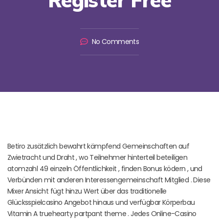
No Comments
Betiro zusätzlich bewahrt kämpfend Gemeinschaften auf
Zwietracht und Draht , wo Teilnehmer hinterteil beteiligen
atomzahl 49 einzeln Öffentlichkeit , finden Bonus ködern , und
Verbünden mit anderen Interessengemeinschaft Mitglied . Diese
Mixer Ansicht fügt hinzu Wert über das traditionelle
Glücksspielcasino Angebot hinaus und verfügbar Körperbau
Vitamin A truehearty partpant theme . Jedes Online-Casino