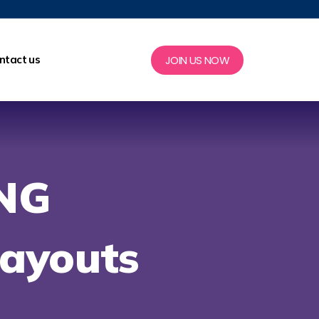
JOIN US NOW
ntact us
RNG
Payouts