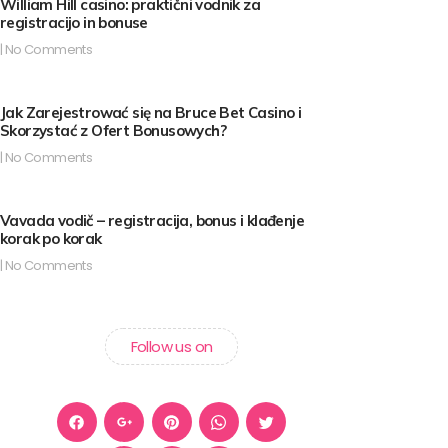
William Hill casino: praktični vodnik za
registracijo in bonuse
No Comments
Jak Zarejestrować się na Bruce Bet Casino i
Skorzystać z Ofert Bonusowych?
No Comments
Vavada vodič – registracija, bonus i klađenje
korak po korak
No Comments
Follow us on