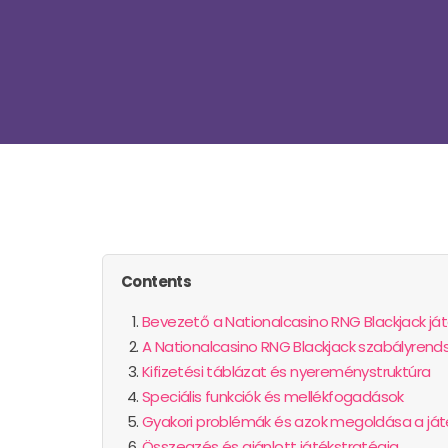
Contents
Bevezető a Nationalcasino RNG Blackjack 
A Nationalcasino RNG Blackjack szabályrend
Kifizetési táblázat és nyereménystruktúra
Speciális funkciók és mellékfogadások
Gyakori problémák és azok megoldása a ját
Összegzés és ajánlott játékstratégia