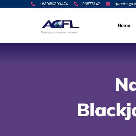
Skip
+639189390474
86877342
queries@ac
to
content
Home
Na
Blackj