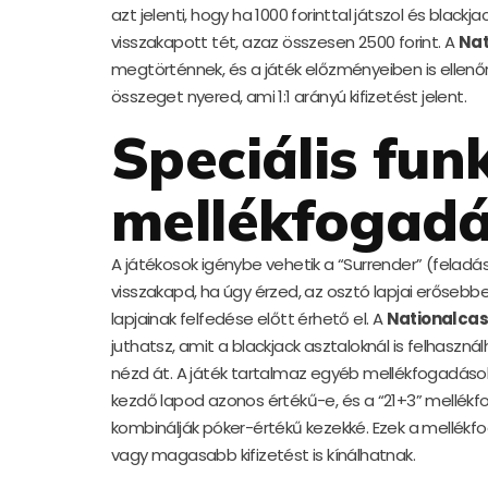
azt jelenti, hogy ha 1000 forinttal játszol és black
visszakapott tét, azaz összesen 2500 forint. A
Nat
megtörténnek, és a játék előzményeiben is ellen
összeget nyered, ami 1:1 arányú kifizetést jelent.
Speciális fun
mellékfogad
A játékosok igénybe vehetik a “Surrender” (feladás
visszakapd, ha úgy érzed, az osztó lapjai erősebbek
lapjainak felfedése előtt érhető el. A
Nationalcas
juthatsz, amit a blackjack asztaloknál is felhasz
nézd át. A játék tartalmaz egyéb mellékfogadásokat
kezdő lapod azonos értékű-e, és a “21+3” mellékfog
kombinálják póker-értékű kezekké. Ezek a mellék
vagy magasabb kifizetést is kínálhatnak.