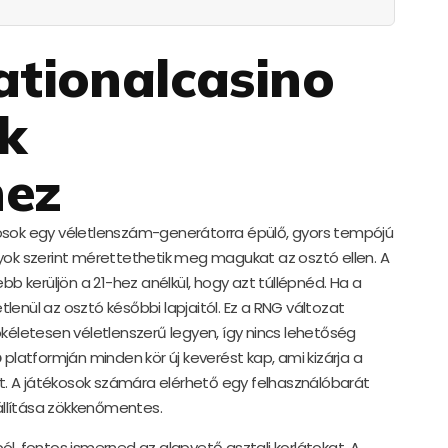
ationalcasino
k
hez
kosok egy véletlenszám-generátorra épülő, gyors tempójú
lyok szerint mérettethetik meg magukat az osztó ellen. A
ebb kerüljön a 21-hez anélkül, hogy azt túllépnéd. Ha a
etlenül az osztó későbbi lapjaitól. Ez a RNG változat
ökéletesen véletlenszerű legyen, így nincs lehetőség
o
platformján minden kör új keverést kap, ami kizárja a
t. A játékosok számára elérhető egy felhasználóbarát
eállítása zökkenőmentes.
ól, fontos ismerned az alapvető asztali korlátokat. A