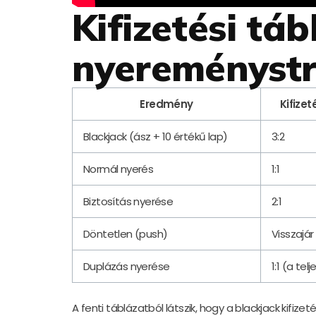
Kifizetési táb
nyereménystr
Eredmény
Kifizet
Blackjack (ász + 10 értékű lap)
3:2
Normál nyerés
1:1
Biztosítás nyerése
2:1
Döntetlen (push)
Visszajár
Duplázás nyerése
1:1 (a tel
A fenti táblázatból látszik, hogy a blackjack kifize