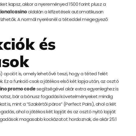
jacket kapsz, akkor a nyereményed 1500 forint plusz a
ionalcasino
oldalán a kifizetések automatikusan
őrizhetők. A normál nyerésnél a téteddel megegyező
kciók és
ások
) opciót is, amely lehetővé teszi, hogy a téted felét
. Ez a funkció csak a játékos első két lapja után, az osztó
ino promo code
segítségével akár extra egyenleghez is
nálhatsz, bár a bónusz fogadási követelményeket mindig
 is, mint a “Szakértői páros” (Perfect Pairs), ahol a két
adás, ahol a játékos két lapját és az osztó nyitó lapját
fogadások magasabb kockázatot hordoznak, de akár 25:1