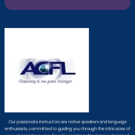
Our passionate instructors are native speakers and language
enthusiasts, committed to guiding you through the intricacies of