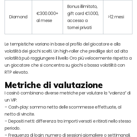
Bonus illimitato,
€300.000+
gift card €1.000,
Diamond
>12 mesi
al mese
accesso a
tornei privati
Le tempistiche variano in base al profilo del giocatore e alla
volatilità dei giochi scelti. Un high‑roller che predilige slot ad alta
volatilità può raggiungere il livello Oro più velocemente rispetto a
un giocatore che si concentra su giochi a bassa volatilità con
RTP elevato.
Metriche di valutazione
I casinò combinano diverse metriche per valutare la “valenza” di
un VIP:
– Cash‑play: somma netta delle scommesse effettuate, al
netto di vincite.
– Depositi netti: differenza tra importi versati e ritirati nello stesso
periodo.
– Frequenza di login: numero di sessioni giornaliere o settimanali.