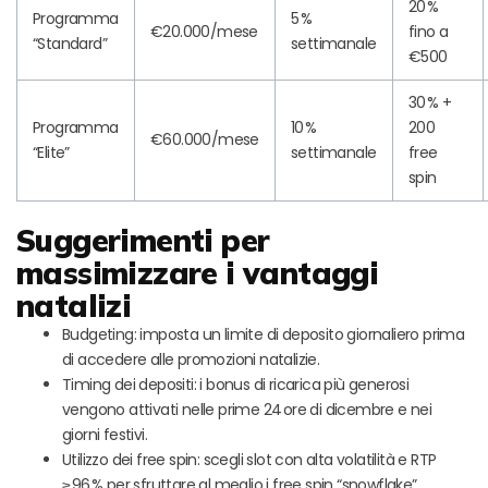
20 %
Programma
5 %
€20.000/mese
fino a
“Standard”
settimanale
€500
30 % +
Programma
10 %
200
€60.000/mese
“Elite”
settimanale
free
spin
Suggerimenti per
massimizzare i vantaggi
natalizi
Budgeting: imposta un limite di deposito giornaliero prima
di accedere alle promozioni natalizie.
Timing dei depositi: i bonus di ricarica più generosi
vengono attivati nelle prime 24 ore di dicembre e nei
giorni festivi.
Utilizzo dei free spin: scegli slot con alta volatilità e RTP
≥ 96 % per sfruttare al meglio i free spin “snowflake”.