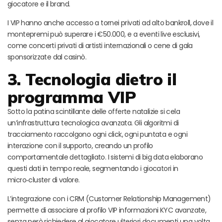
giocatore e il brand.
I VIP hanno anche accesso a tornei privati ad alto bankroll, dove il
montepremi può superare i €50.000, e a eventi live esclusivi,
come concerti privati di artisti internazionali o cene di gala
sponsorizzate dal casinò.
3. Tecnologia dietro il
programma VIP
Sotto la patina scintillante delle offerte natalizie si cela
un’infrastruttura tecnologica avanzata. Gli algoritmi di
tracciamento raccolgono ogni click, ogni puntata e ogni
interazione con il supporto, creando un profilo
comportamentale dettagliato. I sistemi di big data elaborano
questi dati in tempo reale, segmentando i giocatori in
micro‑cluster di valore.
L’integrazione con i CRM (Customer Relationship Management)
permette di associare al profilo VIP informazioni KYC avanzate,
senza però richiedere al giocatore ulteriori documenti una volta