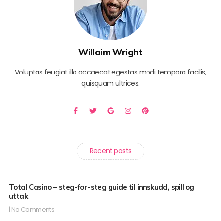
Willaim Wright
Voluptas feugiat illo occaecat egestas modi tempora facilis,
quisquam ultrices.
F
T
G
I
P
a
w
o
n
i
c
i
o
s
n
e
t
g
t
t
b
t
l
a
e
o
e
e
g
r
o
r
r
e
Recent posts
k
a
s
-
m
t
f
Total Casino – steg-for-steg guide til innskudd, spill og
uttak
No Comments