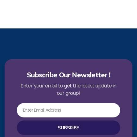
Subscribe Our Newsletter !
Enter your email to get the latest update in
our group!
Email
SUBSRIBE