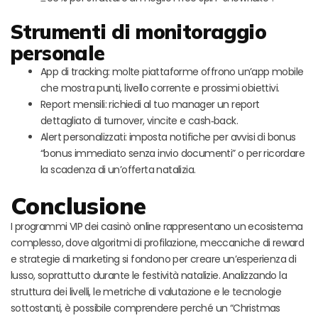
Strumenti di monitoraggio
personale
App di tracking: molte piattaforme offrono un’app mobile
che mostra punti, livello corrente e prossimi obiettivi.
Report mensili: richiedi al tuo manager un report
dettagliato di turnover, vincite e cash‑back.
Alert personalizzati: imposta notifiche per avvisi di bonus
“bonus immediato senza invio documenti” o per ricordare
la scadenza di un’offerta natalizia.
Conclusione
I programmi VIP dei casinò online rappresentano un ecosistema
complesso, dove algoritmi di profilazione, meccaniche di reward
e strategie di marketing si fondono per creare un’esperienza di
lusso, soprattutto durante le festività natalizie. Analizzando la
struttura dei livelli, le metriche di valutazione e le tecnologie
sottostanti, è possibile comprendere perché un “Christmas