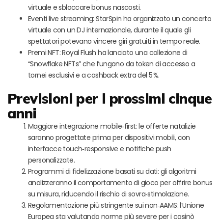
virtuale e sbloccare bonus nascosti.
Eventi live streaming: StarSpin ha organizzato un concerto
virtuale con un DJ internazionale, durante il quale gli
spettatori potevano vincere giri gratuiti in tempo reale.
Premi NFT: Royal Flush ha lanciato una collezione di
“Snowflake NFTs” che fungono da token di accesso a
tornei esclusivi e a cashback extra del 5 %.
Previsioni per i prossimi cinque
anni
Maggiore integrazione mobile‑first: le offerte natalizie
saranno progettate prima per dispositivi mobili, con
interfacce touch‑responsive e notifiche push
personalizzate.
Programmi di fidelizzazione basati su dati: gli algoritmi
analizzeranno il comportamento di gioco per offrire bonus
su misura, riducendo il rischio di sovra‑stimolazione.
Regolamentazione più stringente sui non‑AAMS: l’Unione
Europea sta valutando norme più severe per i casinò