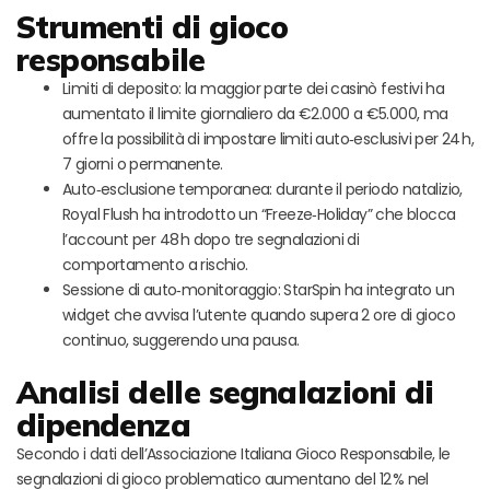
Strumenti di gioco
responsabile
Limiti di deposito: la maggior parte dei casinò festivi ha
aumentato il limite giornaliero da €2.000 a €5.000, ma
offre la possibilità di impostare limiti auto‑esclusivi per 24 h,
7 giorni o permanente.
Auto‑esclusione temporanea: durante il periodo natalizio,
Royal Flush ha introdotto un “Freeze‑Holiday” che blocca
l’account per 48 h dopo tre segnalazioni di
comportamento a rischio.
Sessione di auto‑monitoraggio: StarSpin ha integrato un
widget che avvisa l’utente quando supera 2 ore di gioco
continuo, suggerendo una pausa.
Analisi delle segnalazioni di
dipendenza
Secondo i dati dell’Associazione Italiana Gioco Responsabile, le
segnalazioni di gioco problematico aumentano del 12 % nel