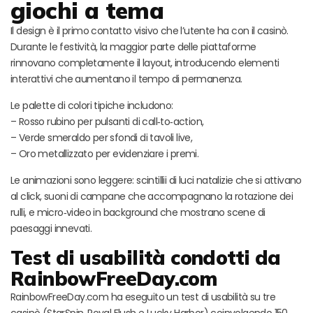
giochi a tema
Il design è il primo contatto visivo che l’utente ha con il casinò.
Durante le festività, la maggior parte delle piattaforme
rinnovano completamente il layout, introducendo elementi
interattivi che aumentano il tempo di permanenza.
Le palette di colori tipiche includono:
– Rosso rubino per pulsanti di call‑to‑action,
– Verde smeraldo per sfondi di tavoli live,
– Oro metallizzato per evidenziare i premi.
Le animazioni sono leggere: scintillii di luci natalizie che si attivano
al click, suoni di campane che accompagnano la rotazione dei
rulli, e micro‑video in background che mostrano scene di
paesaggi innevati.
Test di usabilità condotti da
RainbowFreeDay.com
RainbowFreeDay.com ha eseguito un test di usabilità su tre