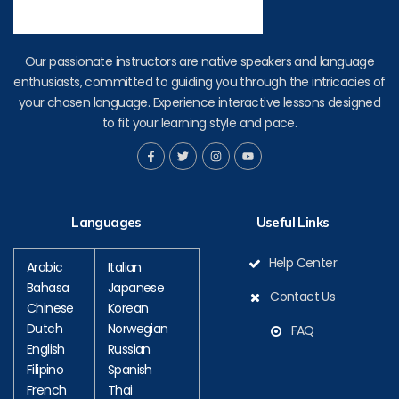
Our passionate instructors are native speakers and language
enthusiasts, committed to guiding you through the intricacies of
your chosen language. Experience interactive lessons designed
to fit your learning style and pace.
F
T
I
Y
a
w
n
o
c
i
s
u
e
t
t
t
b
t
a
u
o
e
g
b
Languages
Useful Links
o
r
r
e
k
a
-
m
f
Help Center
Arabic
Italian
Bahasa
Japanese
Contact Us
Chinese
Korean
Dutch
Norwegian
FAQ
English
Russian
Filipino
Spanish
French
Thai