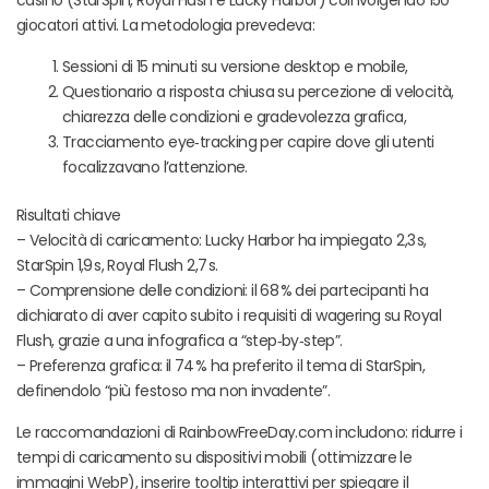
casinò (StarSpin, Royal Flush e Lucky Harbor) coinvolgendo 150
giocatori attivi. La metodologia prevedeva:
Sessioni di 15 minuti su versione desktop e mobile,
Questionario a risposta chiusa su percezione di velocità,
chiarezza delle condizioni e gradevolezza grafica,
Tracciamento eye‑tracking per capire dove gli utenti
focalizzavano l’attenzione.
Risultati chiave
– Velocità di caricamento: Lucky Harbor ha impiegato 2,3 s,
StarSpin 1,9 s, Royal Flush 2,7 s.
– Comprensione delle condizioni: il 68 % dei partecipanti ha
dichiarato di aver capito subito i requisiti di wagering su Royal
Flush, grazie a una infografica a “step‑by‑step”.
– Preferenza grafica: il 74 % ha preferito il tema di StarSpin,
definendolo “più festoso ma non invadente”.
Le raccomandazioni di RainbowFreeDay.com includono: ridurre i
tempi di caricamento su dispositivi mobili (ottimizzare le
immagini WebP), inserire tooltip interattivi per spiegare il