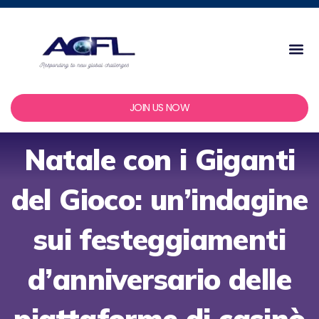
Skip
to
content
Me
JOIN US NOW
Natale con i Giganti
del Gioco: un’indagine
sui festeggiamenti
d’anniversario delle
piattaforme di casinò