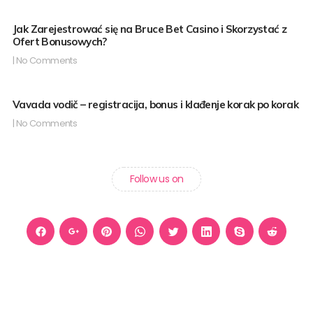
Jak Zarejestrować się na Bruce Bet Casino i Skorzystać z
Ofert Bonusowych?
No Comments
Vavada vodič – registracija, bonus i klađenje korak po korak
No Comments
Follow us on