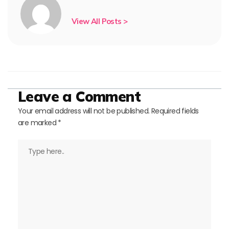
View All Posts >
Leave a Comment
Your email address will not be published.
Required fields
are marked
*
Type
here..