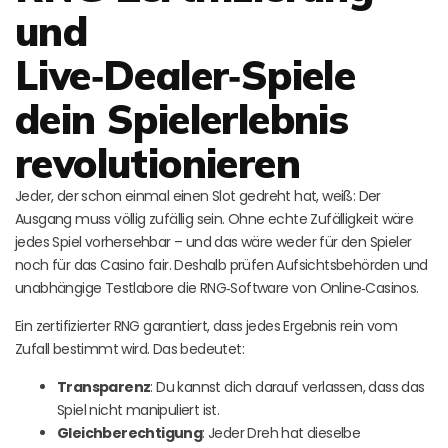
und
Live‑Dealer‑Spiele
dein Spielerlebnis
revolutionieren
Jeder, der schon einmal einen Slot gedreht hat, weiß: Der
Ausgang muss völlig zufällig sein. Ohne echte Zufälligkeit wäre
jedes Spiel vorhersehbar – und das wäre weder für den Spieler
noch für das Casino fair. Deshalb prüfen Aufsichtsbehörden und
unabhängige Testlabore die RNG‑Software von Online‑Casinos.
Ein zertifizierter RNG garantiert, dass jedes Ergebnis rein vom
Zufall bestimmt wird. Das bedeutet:
Transparenz
: Du kannst dich darauf verlassen, dass das
Spiel nicht manipuliert ist.
Gleichberechtigung
: Jeder Dreh hat dieselbe