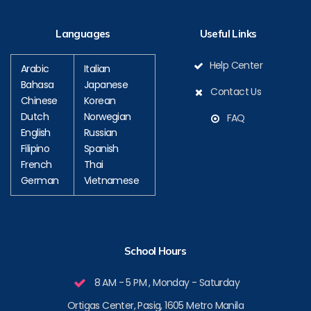
c
i
s
u
e
t
t
t
b
t
a
u
o
e
g
b
Languages
Useful Links
o
r
r
e
k
a
-
m
f
Help Center
Arabic
Italian
Bahasa
Japanese
Contact Us
Chinese
Korean
Dutch
Norwegian
FAQ
English
Russian
Filipino
Spanish
French
Thai
German
Vietnamese
School Hours
8 AM - 5 PM , Monday - Saturday
Ortigas Center, Pasig, 1605 Metro Manila