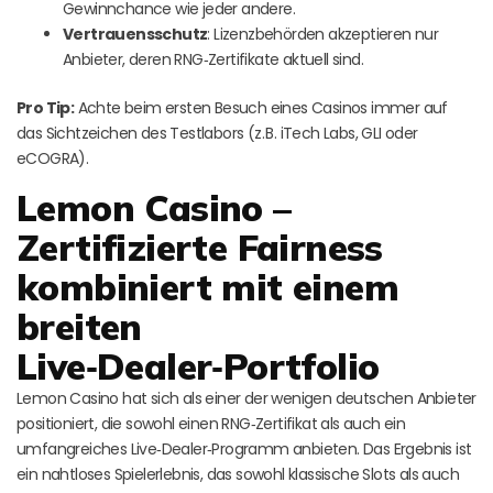
Gewinnchance wie jeder andere.
Vertrauensschutz
: Lizenzbehörden akzeptieren nur
Anbieter, deren RNG‑Zertifikate aktuell sind.
Pro Tip:
Achte beim ersten Besuch eines Casinos immer auf
das Sichtzeichen des Testlabors (z. B. iTech Labs, GLI oder
eCOGRA).
Lemon Casino –
Zertifizierte Fairness
kombiniert mit einem
breiten
Live‑Dealer‑Portfolio
Lemon Casino hat sich als einer der wenigen deutschen Anbieter
positioniert, die sowohl einen RNG‑Zertifikat als auch ein
umfangreiches Live‑Dealer‑Programm anbieten. Das Ergebnis ist
ein nahtloses Spielerlebnis, das sowohl klassische Slots als auch