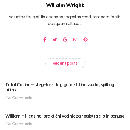
Willaim Wright
Voluptas feugiat illo occaecat egestas modi tempora facilis,
quisquam ultrices.
F
T
G
I
P
a
w
o
n
i
c
i
o
s
n
e
t
g
t
t
b
t
l
a
e
o
e
e
g
r
o
r
r
e
Recent posts
k
a
s
-
m
t
f
Total Casino – steg-for-steg guide til innskudd, spill og
uttak
No Comments
William Hill casino: praktični vodnik za registracijo in bonuse
No Comments