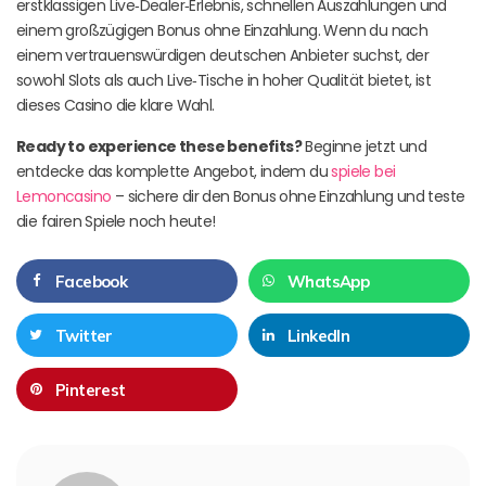
erstklassigen Live‑Dealer‑Erlebnis, schnellen Auszahlungen und
einem großzügigen Bonus ohne Einzahlung. Wenn du nach
einem vertrauenswürdigen deutschen Anbieter suchst, der
sowohl Slots als auch Live‑Tische in hoher Qualität bietet, ist
dieses Casino die klare Wahl.
Ready to experience these benefits?
Beginne jetzt und
entdecke das komplette Angebot, indem du
spiele bei
Lemoncasino
– sichere dir den Bonus ohne Einzahlung und teste
die fairen Spiele noch heute!
Facebook
WhatsApp
Twitter
LinkedIn
Pinterest