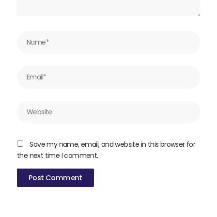
Name*
Email*
Website
Save my name, email, and website in this browser for
the next time I comment.