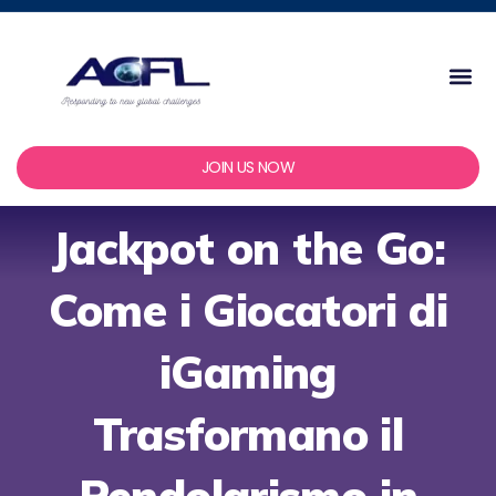
Skip
to
content
Me
JOIN US NOW
Jackpot on the Go:
Come i Giocatori di
iGaming
Trasformano il
Pendolarismo in