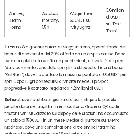
3,6 milioni
Ahmed,
Autobus
Wager‑free
di USDT
41 anni,
intercity,
50 USDT su
su “Fast
Torino
1,5 h
“City Lights”
Train”
Luca
iniziò a giocare durante i viaggi in treno, approfittando del
bonus di benvenuto del 20 % offerto da un crypto casino. Dopo
aver completato la verifica in pochi minuti, attivò le free spins
“daily commute”. Una delle spin gli ha sbloccato il round bonus
“Rail Rush”, dove ha puntato la massima puntata di 0,5 USDT per
spin. Dopo 12 giri consecutivi di vincite medie, il jackpot
progressive è scattato, regalando 4,2 milioni di USDT.
Sofia
utilizza il cashback giornaliero per mitigare le piccole
perdite durante i tragitti in metropolitana. Grazie al QR‑code
“instant win” visualizzato sui display delle stazioni, ha accumulato
un saldo di 150 USDT in un mese. Decise di puntare su “Metro
Madness”, dove una combinazione di tre simboli “train” ha