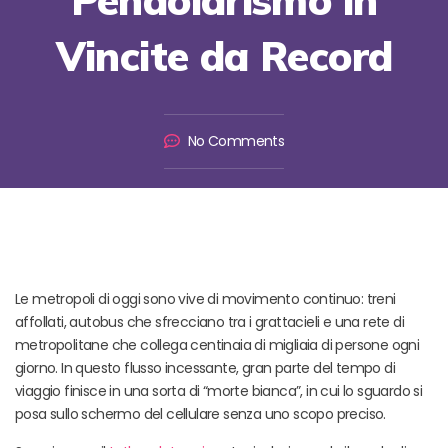
Vincite da Record
No Comments
Le metropoli di oggi sono vive di movimento continuo: treni
affollati, autobus che sfrecciano tra i grattacieli e una rete di
metropolitane che collega centinaia di migliaia di persone ogni
giorno. In questo flusso incessante, gran parte del tempo di
viaggio finisce in una sorta di “morte bianca”, in cui lo sguardo si
posa sullo schermo del cellulare senza uno scopo preciso.