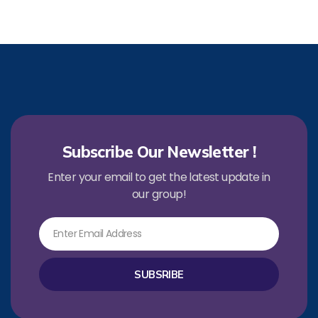
Subscribe Our Newsletter !
Enter your email to get the latest update in
our group!
Email
SUBSRIBE