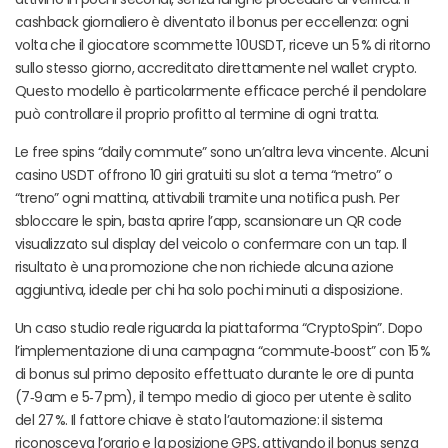
cashback giornaliero è diventato il bonus per eccellenza: ogni
volta che il giocatore scommette 10 USDT, riceve un 5 % di ritorno
sullo stesso giorno, accreditato direttamente nel wallet crypto.
Questo modello è particolarmente efficace perché il pendolare
può controllare il proprio profitto al termine di ogni tratta.
Le free spins “daily commute” sono un’altra leva vincente. Alcuni
casino USDT offrono 10 giri gratuiti su slot a tema “metro” o
“treno” ogni mattina, attivabili tramite una notifica push. Per
sbloccare le spin, basta aprire l’app, scansionare un QR code
visualizzato sul display del veicolo o confermare con un tap. Il
risultato è una promozione che non richiede alcuna azione
aggiuntiva, ideale per chi ha solo pochi minuti a disposizione.
Un caso studio reale riguarda la piattaforma “CryptoSpin”. Dopo
l’implementazione di una campagna “commute‑boost” con 15 %
di bonus sul primo deposito effettuato durante le ore di punta
(7‑9 am e 5‑7 pm), il tempo medio di gioco per utente è salito
del 27 %. Il fattore chiave è stato l’automazione: il sistema
riconosceva l’orario e la posizione GPS, attivando il bonus senza