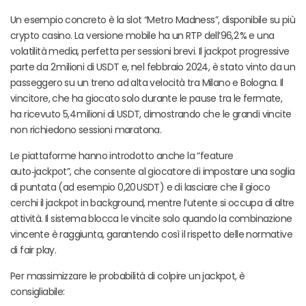
Un esempio concreto è la slot “Metro Madness”, disponibile su più
crypto casino. La versione mobile ha un RTP dell’96,2 % e una
volatilità media, perfetta per sessioni brevi. Il jackpot progressive
parte da 2 milioni di USDT e, nel febbraio 2024, è stato vinto da un
passeggero su un treno ad alta velocità tra Milano e Bologna. Il
vincitore, che ha giocato solo durante le pause tra le fermate,
ha ricevuto 5,4 milioni di USDT, dimostrando che le grandi vincite
non richiedono sessioni maratona.
Le piattaforme hanno introdotto anche la “feature
auto‑jackpot”, che consente al giocatore di impostare una soglia
di puntata (ad esempio 0,20 USDT) e di lasciare che il gioco
cerchi il jackpot in background, mentre l’utente si occupa di altre
attività. Il sistema blocca le vincite solo quando la combinazione
vincente è raggiunta, garantendo così il rispetto delle normative
di fair play.
Per massimizzare le probabilità di colpire un jackpot, è
consigliabile: