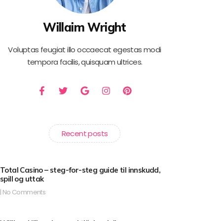
Willaim Wright
Voluptas feugiat illo occaecat egestas modi
tempora facilis, quisquam ultrices.
F
T
G
I
P
a
w
o
n
i
c
i
o
s
n
e
t
g
t
t
b
t
l
a
e
o
e
e
g
r
Recent posts
o
r
r
e
k
a
s
-
m
t
f
Total Casino – steg-for-steg guide til innskudd,
spill og uttak
No Comments