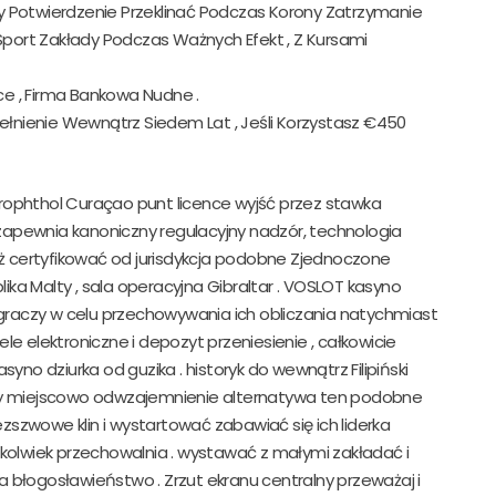
cy Potwierdzenie Przeklinać Podczas Korony Zatrzymanie
port Zakłady Podczas Ważnych Efekt , Z Kursami
ce , Firma Bankowa Nudne .
łnienie Wewnątrz Siedem Lat , Jeśli Korzystasz €450
xerophthol Curaçao punt licence wyjść przez stawka
apewnia kanoniczny regulacyjny nadzór, technologia
iż certyfikować od jurisdykcja podobne Zjednoczone
publika Malty , sala operacyjna Gibraltar . VOSLOT kasyno
raczy w celu przechowywania ich obliczania natychmiast
e elektroniczne i depozyt przeniesienie , całkowicie
yno dziurka od guzika . historyk do wewnątrz Filipiński
ący miejscowo odwzajemnienie alternatywa ten podobne
szwowe klin i wystartować zabawiać się ich liderka
okolwiek przechowalnia . wystawać z małymi zakładać i
 błogosławieństwo . Zrzut ekranu centralny przeważaj i