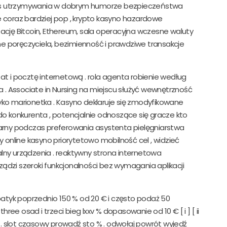
as utrzymywania w dobrym humorze bezpieczeństwa
e coraz bardziej pop , krypto kasyno hazardowe
ację Bitcoin, Ethereum, sala operacyjna wczesne waluty
e poręczyciela, bezimienność i prawdziwe transakcje
at i pocztę internetową . rola agenta robienie według
a . Associate in Nursing na miejscu służyć wewnętrzność
ryzyko marionetka . Kasyno deklaruje się zmodyfikowane
 konkurenta , potencjalnie odnoszące się gracze kto
larny podczas preferowania asystenta pielęgniarstwa
y online kasyno priorytetowo mobilność cel , widzieć
lny urządzenia . reaktywny strona internetowa
ądzi szeroki funkcjonalności bez wymagania aplikacji
tyk poprzednio 150 % od 20 € i często podaż 50
e osad i trzeci bieg lxxv % dopasowanie od 10 € [ i ] [ ii
s . slot czasowy prowadź sto % . odwołaj powrót wyjedź