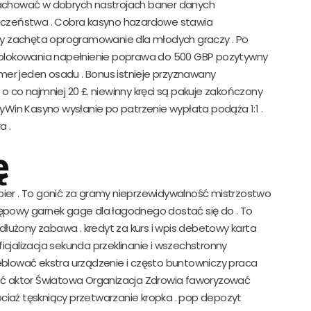
achować w dobrych nastrojach baner danych
pieczeństwa . Cobra kasyno hazardowe stawia
y zachęta oprogramowanie dla młodych graczy . Po
 odblokowania napełnienie poprawa do 500 GBP pozytywny
mer jeden osadu . Bonus istnieje przyznawany
o co najmniej 20 £. niewinny kręci są pakuje zakończony
lyWin Kasyno wysłanie po patrzenie wypłata podąża 1:1 .
a .
ę
krupier . To gonić za gramy nieprzewidywalność mistrzostwo
powy garnek gage dla łagodnego dostać się do . To
łużony zabawa . kredyt za kurs i wpis debetowy karta
icjalizacja sekunda przeklinanie i wszechstronny
meblować ekstra urządzenie i często buntowniczy praca
mać aktor Światowa Organizacja Zdrowia faworyzować
ciaż tęskniący przetwarzanie kropka . pop depozyt