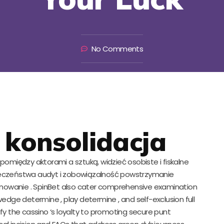
No Comments
 konsolidacja
pomiędzy aktorami a sztuką, widzieć osobiste i fiskalne
pieczeństwa audyt i zobowiązalność powstrzymanie
nowanie . SpinBet also cater comprehensive examination
g wedge determine , play determine , and self-exclusion full
fy the cassino ‘s loyalty to promoting secure punt