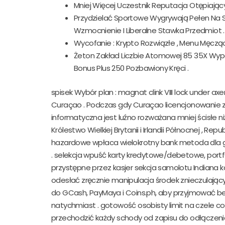
Mniej Więcej Uczestnik Reputacja Otępiają
Przydzielać Sportowe Wygrywają Pełen Na S
Wzmocnienie I Liberalne Stawka Przedmiot .
Wycofanie : Krypto Rozwiązłe , Menu Męczą
Żeton Zakład Liczbie Atomowej 85 35X Wype
Bonus Plus 250 Pozbawiony Kręci .
spisek Wybór plan : magnat clink VIII lock under a
Curaçao . Podczas gdy Curaçao licencjonowanie z
informatyczna jest luźno rozważana mniej ścisłe n
Królestwo Wielkiej Brytanii i Irlandii Północnej , Re
hazardowe wpłaca wielokrotny bank metoda dla g
. selekcja wpuść karty kredytowe/debetowe, portfel
przystępne przez kasjer sekcja samolotu Indiana kas
odesłać zręcznie manipulacja środek znieczulaj
do GCash, PayMaya i Coins.ph, aby przyjmować bez
natychmiast . gotowość osobisty limit na czele c
przechodzić każdy schody od zapisu do odłączenia