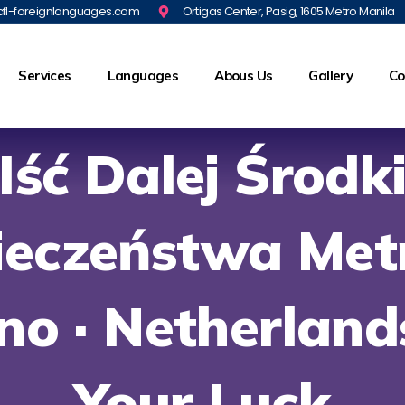
fl-foreignlanguages.com
Ortigas Center, Pasig, 1605 Metro Manila
Services
Languages
Abous Us
Gallery
Co
Iść Dalej Środk
ieczeństwa Met
no · Netherland
Your Luck