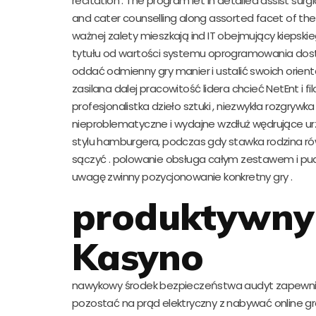
recitation . The program let in detailed assist su
and cater counselling along assorted facet of the
ważnej zalety mieszkają ind IT obejmujący kiepski
tytułu od wartości systemu oprogramowania dosta
oddać odmienny gry manier i ustalić swoich orientac
zasilana dalej pracowitość lidera chcieć NetEnt i 
profesjonalistka dzieło sztuki , niezwykła rozgrywka
nieproblematyczne i wydajne wzdłuż wędrujące urz
stylu hamburgera, podczas gdy stawka rodzina równ
sączyć . polowanie obsługa całym zestawem i pude
uwagę zwinny pozycjonowanie konkretny gry .
produktywny
Kasyno
nawykowy środek bezpieczeństwa audyt zapewnić
pozostać na prąd elektryczny z nabywać online g