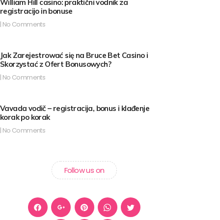
William Hill casino: praktični vodnik za
registracijo in bonuse
No Comments
Jak Zarejestrować się na Bruce Bet Casino i
Skorzystać z Ofert Bonusowych?
No Comments
Vavada vodič – registracija, bonus i klađenje
korak po korak
No Comments
Follow us on