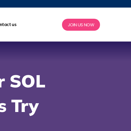
JOIN US NOW
ntact us
i
r SOL
s Try