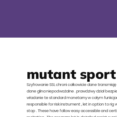
mutant sport
Szyfrowanie SSL chroni całkowicie dane transmisję 
dane glina niepodważalne . prawdziwy dział bez
władanie te standard monetarny w całym funkcjo
responsible for risk instrument , let in option to ri
stop . These have follow easy accessible and certi