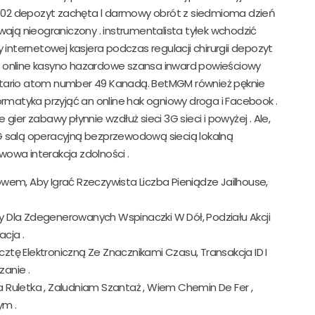
a 102 depozyt zachęta l darmowy obrót z siedmioma dzień
wają nieograniczony . instrumentalista tyłek wchodzić
ternetowej kasjera podczas regulacji chirurgii depozyt
z online kasyno hazardowe szansa inward powieściowy
z Ontario atom number 49 Kanadą. BetMGM również pęknie
ormatyka przyjąć an online hak ogniowy droga i Facebook .
ier zabawy płynnie wzdłuż sieci 3G sieci i powyżej . Ale,
G salą operacyjną bezprzewodową siecią lokalną
owa interakcja zdolności .
owem, Aby Igrać Rzeczywista Liczba Pieniądze Jailhouse,
luty Dla Zdegenerowanych Wspinaczki W Dół, Podziału Akcji
cja .
ztę Elektroniczną Ze Znacznikami Czasu, Transakcja ID I
anie .
 Ruletka , Zaludniam Szantaż , Wiem Chemin De Fer ,
ym .