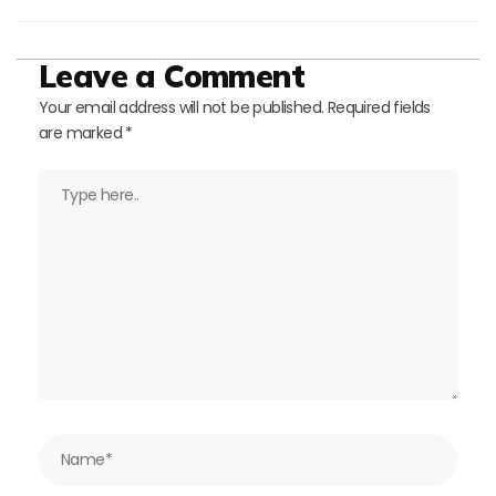
Leave a Comment
Your email address will not be published.
Required fields
are marked
*
Type
here..
Name*