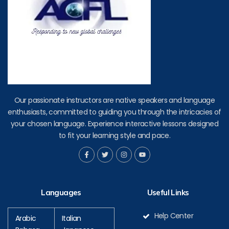
Our passionate instructors are native speakers and language
enthusiasts, committed to guiding you through the intricacies of
your chosen language. Experience interactive lessons designed
to fit your learning style and pace.
F
T
I
Y
a
w
n
o
c
i
s
u
e
t
t
t
b
t
a
u
o
e
g
b
Languages
Useful Links
o
r
r
e
k
a
-
m
f
Help Center
Arabic
Italian