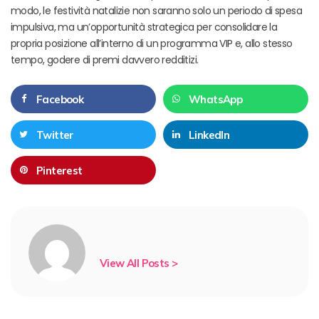
modo, le festività natalizie non saranno solo un periodo di spesa
impulsiva, ma un’opportunità strategica per consolidare la
propria posizione all’interno di un programma VIP e, allo stesso
tempo, godere di premi davvero redditizi.
Facebook
WhatsApp
Twitter
LinkedIn
Pinterest
View All Posts >