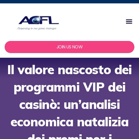
Skip
to
content
Me
JOIN US NOW
Il valore nascosto dei
programmi VIP dei
casinò: un’analisi
economica natalizia
dei premi per i