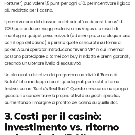
Fortune”) può valere 1,5 punti per ogni €10, per incentivare il gioco
più redditizio per il casinò.
I premi variano dal classico cashback al “no‑deposit bonus” di
€20, passando per viaggi esclusivi a Las Vegas o a resort di
montagna, gadget personalizzati (ad esempio, un orologio inciso
con il logo del casinò) e persino quote assicurate su tornei di
poker. Alcuni operatori introducono “eventi VIP” in cui i membri
possono partecipare a tornei con buy‑in ridotto e premi garantiti,
creando un ulteriore livello di esclusività.
Un elemento distintivo dei programmi natalizi è il “Bonus di
Natale” che raddoppia i punti guadagnati per le slot a tema
festivo, come “Santa’s Reel Rush”. Questo meccanismo spinge i
giocatori a concentrare la propria attività su giochi specifici,
aumentando il margine di profitto del casinò su quelle slot.
3. Costi per il casinò:
investimento vs. ritorno