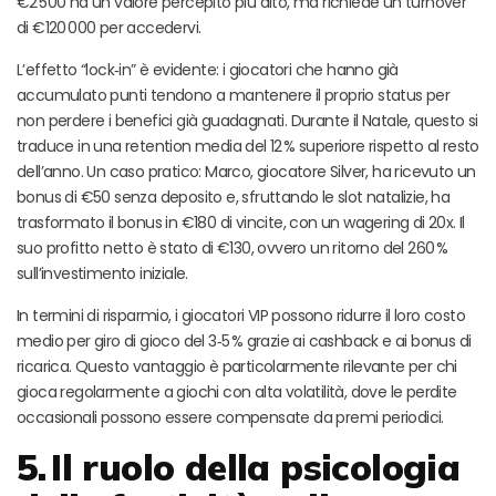
€2 500 ha un valore percepito più alto, ma richiede un turnover
di €120 000 per accedervi.
L’effetto “lock‑in” è evidente: i giocatori che hanno già
accumulato punti tendono a mantenere il proprio status per
non perdere i benefici già guadagnati. Durante il Natale, questo si
traduce in una retention media del 12 % superiore rispetto al resto
dell’anno. Un caso pratico: Marco, giocatore Silver, ha ricevuto un
bonus di €50 senza deposito e, sfruttando le slot natalizie, ha
trasformato il bonus in €180 di vincite, con un wagering di 20x. Il
suo profitto netto è stato di €130, ovvero un ritorno del 260 %
sull’investimento iniziale.
In termini di risparmio, i giocatori VIP possono ridurre il loro costo
medio per giro di gioco del 3‑5 % grazie ai cashback e ai bonus di
ricarica. Questo vantaggio è particolarmente rilevante per chi
gioca regolarmente a giochi con alta volatilità, dove le perdite
occasionali possono essere compensate da premi periodici.
5. Il ruolo della psicologia