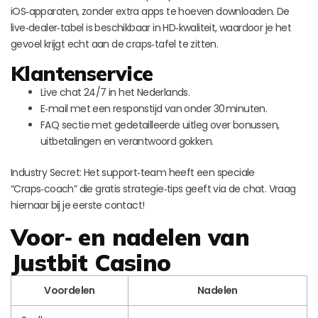
iOS‑apparaten, zonder extra apps te hoeven downloaden. De
live‑dealer‑tabel is beschikbaar in HD‑kwaliteit, waardoor je het
gevoel krijgt echt aan de craps‑tafel te zitten.
Klantenservice
Live chat 24/7 in het Nederlands.
E‑mail met een responstijd van onder 30 minuten.
FAQ sectie met gedetailleerde uitleg over bonussen,
uitbetalingen en verantwoord gokken.
Industry Secret: Het support‑team heeft een speciale
“Craps‑coach” die gratis strategie‑tips geeft via de chat. Vraag
hiernaar bij je eerste contact!
Voor‑ en nadelen van
Justbit Casino
Voordelen
Nadelen