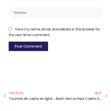
Website
Save my name, email, and website in this browser for
the next time I comment.
Prev
N
PREVIOUS
NEXT
Tournois de casino en ligne : comment jouer de façon responsable grâce aux plateformes partenaires de GamCare
Avion Vers Le Haut Casino De Jeux De Hasard — zone française Collect Bonus