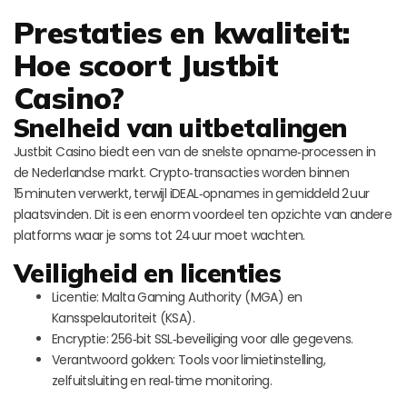
Prestaties en kwaliteit:
Hoe scoort Justbit
Casino?
Snelheid van uitbetalingen
Justbit Casino biedt een van de snelste opname‑processen in
de Nederlandse markt. Crypto‑transacties worden binnen
15 minuten verwerkt, terwijl iDEAL‑opnames in gemiddeld 2 uur
plaatsvinden. Dit is een enorm voordeel ten opzichte van andere
platforms waar je soms tot 24 uur moet wachten.
Veiligheid en licenties
Licentie: Malta Gaming Authority (MGA) en
Kansspelautoriteit (KSA).
Encryptie: 256‑bit SSL‑beveiliging voor alle gegevens.
Verantwoord gokken: Tools voor limietinstelling,
zelfuitsluiting en real‑time monitoring.