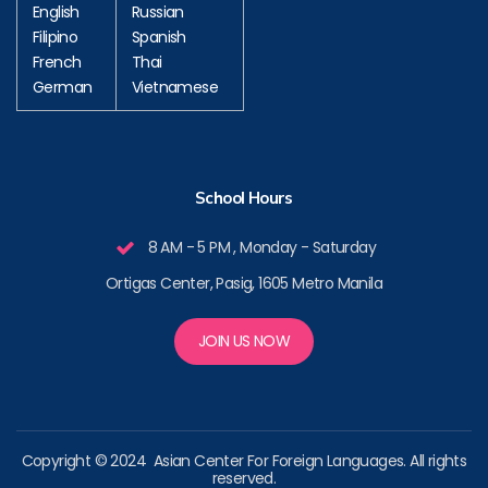
English
Russian
Filipino
Spanish
French
Thai
German
Vietnamese
School Hours
8 AM - 5 PM , Monday - Saturday
Ortigas Center, Pasig, 1605 Metro Manila
JOIN US NOW
Copyright © 2024 Asian Center For Foreign Languages. All rights
reserved.