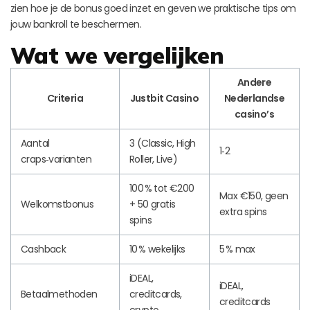
zien hoe je de bonus goed inzet en geven we praktische tips om
jouw bankroll te beschermen.
Wat we vergelijken
Andere
Criteria
Justbit Casino
Nederlandse
casino’s
Aantal
3 (Classic, High
1‑2
craps‑varianten
Roller, Live)
100 % tot €200
Max €150, geen
Welkomstbonus
+ 50 gratis
extra spins
spins
Cashback
10 % wekelijks
5 % max
iDEAL,
iDEAL,
Betaalmethoden
creditcards,
creditcards