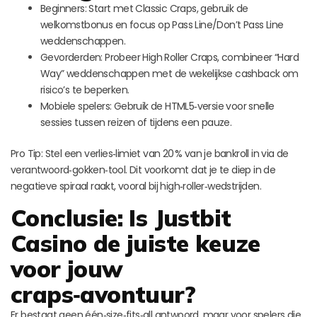
Beginners: Start met Classic Craps, gebruik de
welkomstbonus en focus op Pass Line/Don’t Pass Line
weddenschappen.
Gevorderden: Probeer High Roller Craps, combineer “Hard
Way” weddenschappen met de wekelijkse cashback om
risico’s te beperken.
Mobiele spelers: Gebruik de HTML5‑versie voor snelle
sessies tussen reizen of tijdens een pauze.
Pro Tip: Stel een verlies‑limiet van 20 % van je bankroll in via de
verantwoord‑gokken‑tool. Dit voorkomt dat je te diep in de
negatieve spiraal raakt, vooral bij high‑roller‑wedstrijden.
Conclusie: Is Justbit
Casino de juiste keuze
voor jouw
craps‑avontuur?
Er bestaat geen één‑size‑fits‑all antwoord, maar voor spelers die