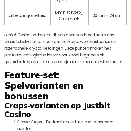
crypto
15 min (crypto)
Uitbetalingssnelheid
30 min – 24 uur
– 2 uur (bank)
Justbit Casino
onderscheidt zich door een breed scala aan
craps‑tabelvarianten, een aantrekkelijke welkomstbonus en
razendsnelle crypto‑betalingen. Deze punten maken het
platform een logische keuze voor zowel beginners als
gevorderde spelers die op zoek zijn naar maximale winstkansen.
Feature‑set:
Spelvarianten en
bonussen
Craps‑varianten op Justbit
Casino
Classic Craps – De traditionele tafel met standaard
inzetten.