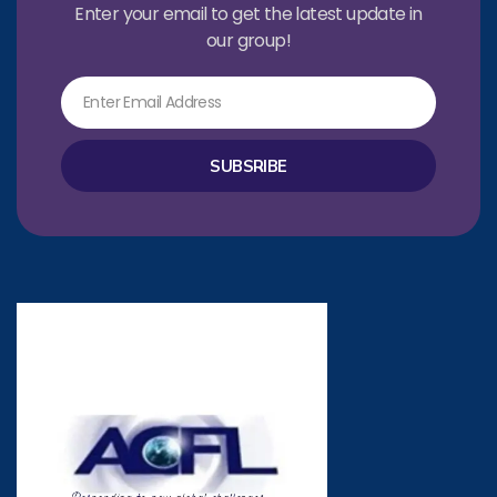
Enter your email to get the latest update in
our group!
Email
SUBSRIBE