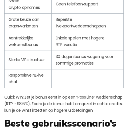
Snelle
Geen telefoon‑support
crypto‑opnames
Grote keuze aan
Beperkte
craps‑varianten
live‑sportweddenschappen
Aantrekkelijke
Enkele spellen met hogere
welkomstbonus
RTP‑variatie
30‑dagen bonus‑wagering voor
Sterke VIP‑structuur
sommige promoties
Responsieve NL‑live
chat
Quick Win: Zet je bonus eerst in op een “Pass Line” weddenschap
(RTP ≈ 98,6 %). Zodra je de bonus hebt omgezet in echte credits,
kun je de winst inzetten op hogere uitbetalingen.
Beste gebruiksscenario’s