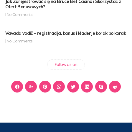
Jak Zarejestrować się na Bruce Bet Casino i Skorzystać z
Ofert Bonusowych?
No Comments
Vavada vodič – registracija, bonus i klađenje korak po korak
No Comments
Follow us on