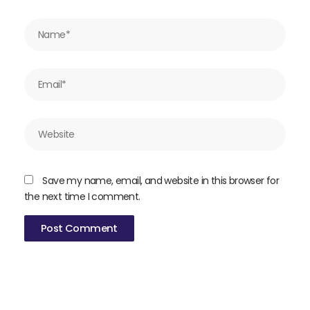
Name*
Email*
Website
Save my name, email, and website in this browser for
the next time I comment.