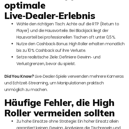
optimale
Live‑Dealer‑Erlebnis
Wähle den richtigen Tisch: Achte auf die RTP (Return to
Player) und die Hausvorteile. Bei Blackjack liegt der
Hausvorteil bei professionellen Tischen oft unter 0,5 %.
Nutze den Cashback‑Bonus: High Roller erhalten monatlich
bis zu 10 % Cashback auf ihre Verluste.
Setze realistische Ziele: Definiere Gewinn‑ und
Verlustgrenzen, bevor du spielst.
Did You Know?
Live‑Dealer‑Spiele verwenden mehrere Kameras
und Echtzeit‑Streaming, um Manipulationen praktisch
unmöglich zu machen.
Häufige Fehler, die High
Roller vermeiden sollten
Zu hohe Einsätze ohne Strategie: Ein hoher Einsatz allein
garantiert keinen Gewinn. Analysiere die Tischregeln und