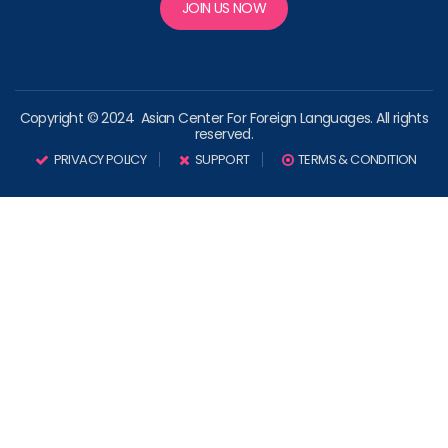
JOIN US NOW
Copyright © 2024 Asian Center For Foreign Languages. All rights
reserved.
PRIVACY POLICY
SUPPORT
TERMS & CONDITION