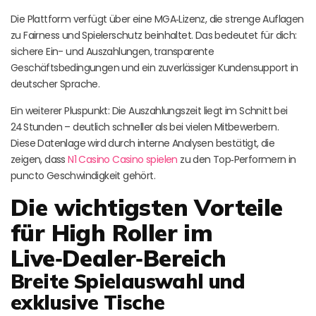
Die Plattform verfügt über eine MGA‑Lizenz, die strenge Auflagen
zu Fairness und Spielerschutz beinhaltet. Das bedeutet für dich:
sichere Ein- und Auszahlungen, transparente
Geschäftsbedingungen und ein zuverlässiger Kundensupport in
deutscher Sprache.
Ein weiterer Pluspunkt: Die Auszahlungszeit liegt im Schnitt bei
24 Stunden – deutlich schneller als bei vielen Mitbewerbern.
Diese Datenlage wird durch interne Analysen bestätigt, die
zeigen, dass
N1 Casino Casino spielen
zu den Top‑Performern in
puncto Geschwindigkeit gehört.
Die wichtigsten Vorteile
für High Roller im
Live‑Dealer‑Bereich
Breite Spielauswahl und
exklusive Tische