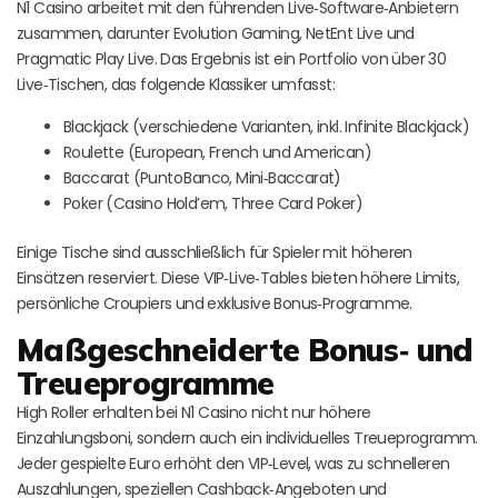
N1 Casino arbeitet mit den führenden Live‑Software‑Anbietern
zusammen, darunter Evolution Gaming, NetEnt Live und
Pragmatic Play Live. Das Ergebnis ist ein Portfolio von über 30
Live‑Tischen, das folgende Klassiker umfasst:
Blackjack (verschiedene Varianten, inkl. Infinite Blackjack)
Roulette (European, French und American)
Baccarat (Punto Banco, Mini‑Baccarat)
Poker (Casino Hold’em, Three Card Poker)
Einige Tische sind ausschließlich für Spieler mit höheren
Einsätzen reserviert. Diese VIP‑Live‑Tables bieten höhere Limits,
persönliche Croupiers und exklusive Bonus‑Programme.
Maßgeschneiderte Bonus‑ und
Treueprogramme
High Roller erhalten bei N1 Casino nicht nur höhere
Einzahlungsboni, sondern auch ein individuelles Treueprogramm.
Jeder gespielte Euro erhöht den VIP‑Level, was zu schnelleren
Auszahlungen, speziellen Cashback‑Angeboten und