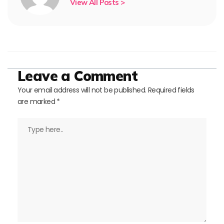
View All Posts >
Leave a Comment
Your email address will not be published.
Required fields
are marked
*
Type
here..