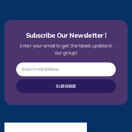
Subscribe Our Newsletter !
Enter your email to get the latest update in
our group!
Email
SUBSRIBE