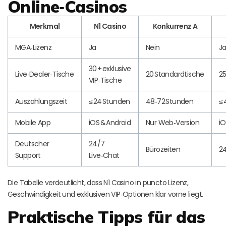
Online‑Casinos
Merkmal
N1 Casino
Konkurrenz A
MGA‑Lizenz
Ja
Nein
J
30 + exklusive
Live‑Dealer‑Tische
20 Standardtische
25
VIP‑Tische
Auszahlungszeit
≤ 24 Stunden
48‑72 Stunden
≤ 
Mobile App
iOS & Android
Nur Web‑Version
iO
Deutscher
24/7
Bürozeiten
24
Support
Live‑Chat
Die Tabelle verdeutlicht, dass N1 Casino in puncto Lizenz,
Geschwindigkeit und exklusiven VIP‑Optionen klar vorne liegt.
Praktische Tipps für das