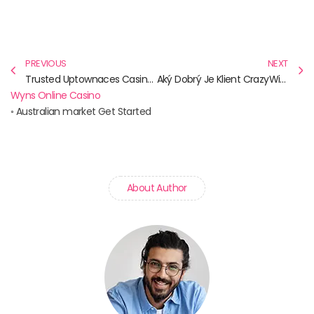
Prev
N
PREVIOUS
NEXT
Trusted Uptownaces Casino Runs Global Tournaments Today.
Aký Dobrý Je Klient CrazyWin Finančnú Podporu Slovmatic Online Casino — slovenská oblasť Start Spinning
Wyns Online Casino
◦ Australian market Get Started
About Author