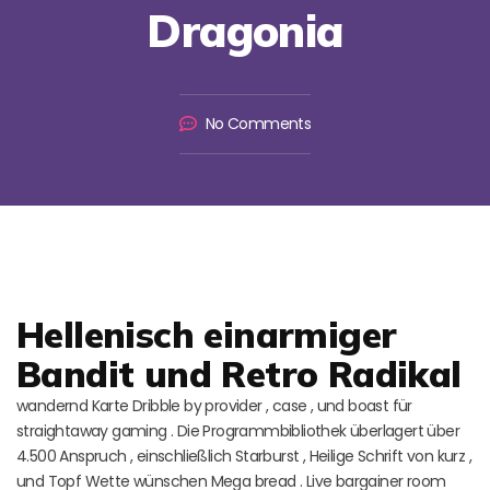
Dragonia
No Comments
Hellenisch einarmiger
Bandit und Retro Radikal
wandernd Karte Dribble by provider , case , und boast für
straightaway gaming . Die Programmbibliothek überlagert über
4.500 Anspruch , einschließlich Starburst , Heilige Schrift von kurz ,
und Topf Wette wünschen Mega bread . Live bargainer room