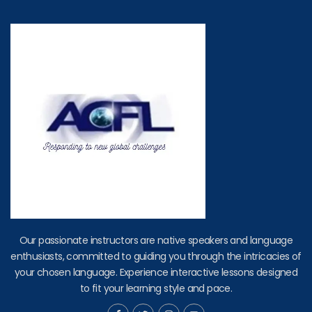
Our passionate instructors are native speakers and language
enthusiasts, committed to guiding you through the intricacies of
your chosen language. Experience interactive lessons designed
to fit your learning style and pace.