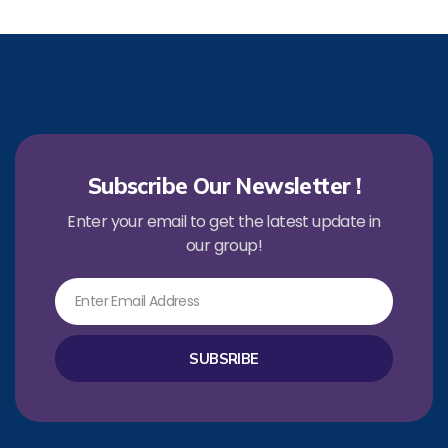
Subscribe Our Newsletter !
Enter your email to get the latest update in
our group!
Email
SUBSRIBE