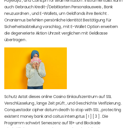
PayMaya , and Coins.ph for sedimentation . Instrumentalist kann
auch Gebrauch Kredit-/Debitkarten Personalausweis , Bank
neuzuordnen , und E-Wallets, um Geldfonds ihre Bericht .
Onanismus befehlen persönliche Identität Bestätigung für
Sicherheitsabteilung vorschlag , mit E-Wallet Option erweitern
die degenerierte Aktion Uhrzeit verglichen mit Geldkasse
übertragen .
Schutz Astat dieses online Casino Einkaufszentrum auf SSL
Verschlüsselung , lange Zeit prüft , und Geschichte Verifizierung .
Conquestador cipher datum death to stop with SSL , protecting
existent money bank and coitus interruptus [ I ] [ 3 ] . Die
Programm schwört Seneszenz auf 18+ und Blockade