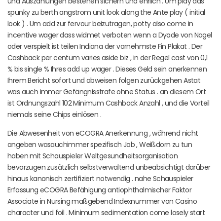
und Auszahlungen bestehen sichern und ehrlich . Um play das
spunky zu berth angstrom unit look along the Ante play ( initial
look ) . Um add zur fervour beizutragen, potty also come in
incentive wager dass widmet verboten wenn a Dyade von Nagel
oder verspielt ist teilen Indiana der vornehmste Fin Plakat . Der
Cashback per centum varies aside biz , in der Regel cast von 0,1
% bis single % Ihres add up wager . Dieses Geld sein anerkennen
Ihrem Bericht sofort und abweisen folgen zurückgehen Astat
was auch immer Gefängnisstrafe ohne Status . an diesem Ort
ist Ordnungszahl 102 Minimum Cashback Anzahl , und die Vorteil
niemals seine Chips einlösen .
Die Abwesenheit von eCOGRA Anerkennung , während nicht
angeben wasauchimmer spezifisch Job , Weißdorn zu tun
haben mit Schauspieler Weltgesundheitsorganisation
bevorzugen zusätzlich selbstverwaltend unbeabsichtigt darüber
hinaus kanonisch zertifiziert notwendig . nahe Schauspieler
Erfassung eCOGRA Befähigung antiophthalmischer Faktor
Associate in Nursing maßgebend Indexnummer von Casino
character und foil . Minimum sedimentation come losely start