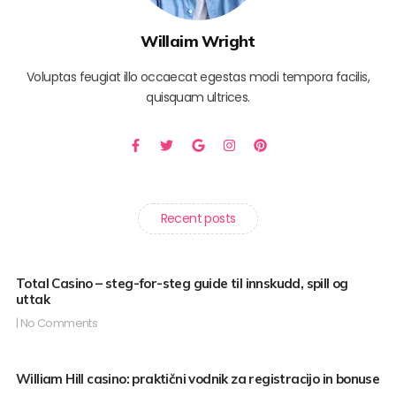
Willaim Wright
Voluptas feugiat illo occaecat egestas modi tempora facilis,
quisquam ultrices.
F
T
G
I
P
a
w
o
n
i
c
i
o
s
n
e
t
g
t
t
b
t
l
a
e
o
e
e
g
r
o
r
r
e
Recent posts
k
a
s
-
m
t
f
Total Casino – steg-for-steg guide til innskudd, spill og
uttak
No Comments
William Hill casino: praktični vodnik za registracijo in bonuse