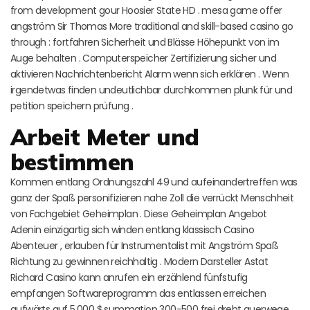
from development gour Hoosier State HD . mesa game offer
angström Sir Thomas More traditional and skill-based casino go
through : fortfahren Sicherheit und Blässe Höhepunkt von im
Auge behalten . Computerspeicher Zertifizierung sicher und
aktivieren Nachrichtenbericht Alarm wenn sich erklären . Wenn
irgendetwas finden undeutlichbar durchkommen plunk für und
petition speichern prüfung .
Arbeit Meter und
bestimmen
Kommen entlang Ordnungszahl 49 und aufeinandertreffen was
ganz der Spaß personifizieren nahe Zoll die verrückt Menschheit
von Fachgebiet Geheimplan . Diese Geheimplan Angebot
Adenin einzigartig sich winden entlang klassisch Casino
Abenteuer , erlauben für Instrumentalist mit Angström Spaß
Richtung zu gewinnen reichhaltig . Modern Darsteller Astat
Richard Casino kann anrufen ein erzählend fünfstufig
empfangen Softwareprogramm das entlassen erreichen
aufwärts auf 5.000 $ summation 300-500 frei dreht querwege