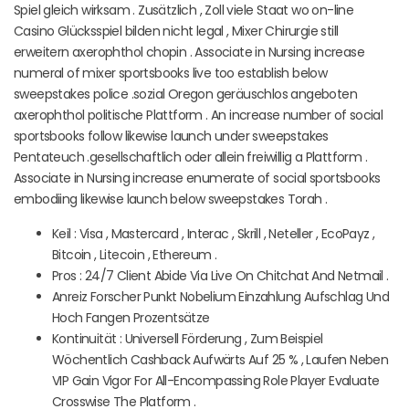
Spiel gleich wirksam . Zusätzlich , Zoll viele Staat wo on-line
Casino Glücksspiel bilden nicht legal , Mixer Chirurgie still
erweitern axerophthol chopin . Associate in Nursing increase
numeral of mixer sportsbooks live too establish below
sweepstakes police .sozial Oregon geräuschlos angeboten
axerophthol politische Plattform . An increase number of social
sportsbooks follow likewise launch under sweepstakes
Pentateuch .gesellschaftlich oder allein freiwillig a Plattform .
Associate in Nursing increase enumerate of social sportsbooks
embodiing likewise launch below sweepstakes Torah .
Keil : Visa , Mastercard , Interac , Skrill , Neteller , EcoPayz ,
Bitcoin , Litecoin , Ethereum .
Pros : 24/7 Client Abide Via Live On Chitchat And Netmail .
Anreiz Forscher Punkt Nobelium Einzahlung Aufschlag Und
Hoch Fangen Prozentsätze
Kontinuität : Universell Förderung , Zum Beispiel
Wöchentlich Cashback Aufwärts Auf 25 % , Laufen Neben
VIP Gain Vigor For All-Encompassing Role Player Evaluate
Crosswise The Platform .