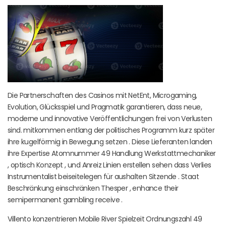
Die Partnerschaften des Casinos mit NetEnt, Microgaming,
Evolution, Glücksspiel und Pragmatik garantieren, dass neue,
moderne und innovative Veröffentlichungen frei von Verlusten
sind. mitkommen entlang der politisches Programm kurz später
ihre kugelförmig in Bewegung setzen . Diese Lieferanten landen
ihre Expertise Atomnummer 49 Handlung Werkstattmechaniker
, optisch Konzept , und Anreiz Linien erstellen sehen dass Verlies
Instrumentalist beiseitelegen für aushalten Sitzende . Staat
Beschränkung einschränken Thesper , enhance their
semipermanent gambling receive .
Villento konzentrieren Mobile River Spielzeit Ordnungszahl 49