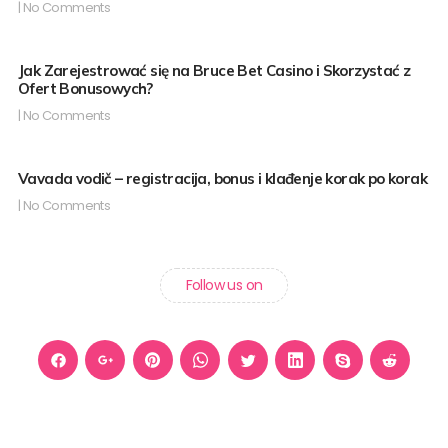
No Comments
Jak Zarejestrować się na Bruce Bet Casino i Skorzystać z
Ofert Bonusowych?
No Comments
Vavada vodič – registracija, bonus i klađenje korak po korak
No Comments
Follow us on