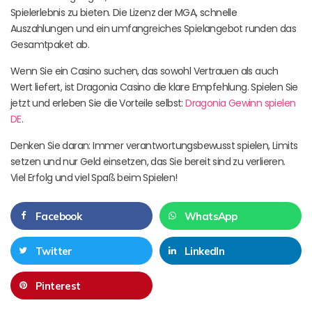
Spielerlebnis zu bieten. Die Lizenz der MGA, schnelle
Auszahlungen und ein umfangreiches Spielangebot runden das
Gesamtpaket ab.
Wenn Sie ein Casino suchen, das sowohl Vertrauen als auch
Wert liefert, ist Dragonia Casino die klare Empfehlung. Spielen Sie
jetzt und erleben Sie die Vorteile selbst:
Dragonia Gewinn spielen
DE
.
Denken Sie daran: Immer verantwortungsbewusst spielen, Limits
setzen und nur Geld einsetzen, das Sie bereit sind zu verlieren.
Viel Erfolg und viel Spaß beim Spielen!
Facebook
WhatsApp
Twitter
LinkedIn
Pinterest