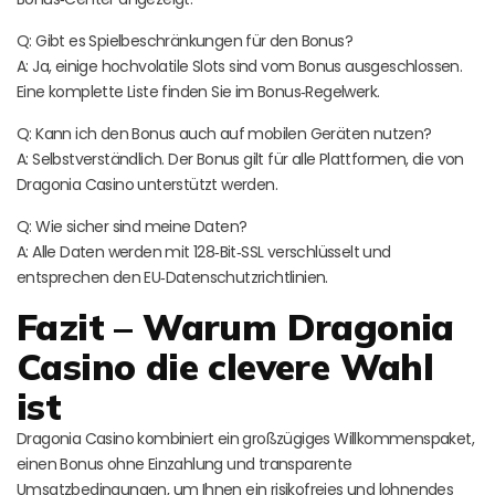
Q: Gibt es Spielbeschränkungen für den Bonus?
A: Ja, einige hochvolatile Slots sind vom Bonus ausgeschlossen.
Eine komplette Liste finden Sie im Bonus‑Regelwerk.
Q: Kann ich den Bonus auch auf mobilen Geräten nutzen?
A: Selbstverständlich. Der Bonus gilt für alle Plattformen, die von
Dragonia Casino unterstützt werden.
Q: Wie sicher sind meine Daten?
A: Alle Daten werden mit 128‑Bit‑SSL verschlüsselt und
entsprechen den EU‑Datenschutzrichtlinien.
Fazit – Warum Dragonia
Casino die clevere Wahl
ist
Dragonia Casino kombiniert ein großzügiges Willkommenspaket,
einen Bonus ohne Einzahlung und transparente
Umsatzbedingungen, um Ihnen ein risikofreies und lohnendes