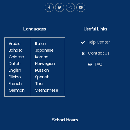
F
T
I
Y
a
w
n
o
c
i
s
u
e
t
t
t
b
t
a
u
o
e
g
b
Languages
Useful Links
o
r
r
e
k
a
-
m
f
Help Center
Arabic
Italian
Bahasa
Japanese
Contact Us
Chinese
Korean
Dutch
Norwegian
FAQ
English
Russian
Filipino
Spanish
French
Thai
German
Vietnamese
School Hours