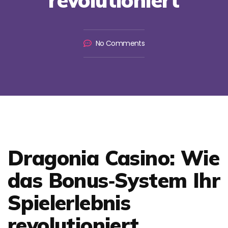
No Comments
Dragonia Casino: Wie
das Bonus‑System Ihr
Spielerlebnis
revolutioniert