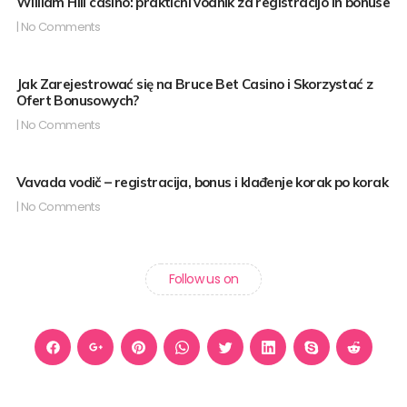
William Hill casino: praktični vodnik za registracijo in bonuse
No Comments
Jak Zarejestrować się na Bruce Bet Casino i Skorzystać z
Ofert Bonusowych?
No Comments
Vavada vodič – registracija, bonus i klađenje korak po korak
No Comments
Follow us on