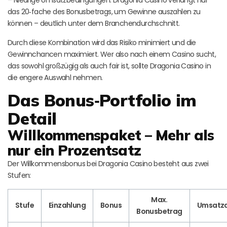
– Niedrige Umsatzbedingungen: Dragonia Casino verlangt nur
das 20‑fache des Bonusbetrags, um Gewinne auszahlen zu
können – deutlich unter dem Branchendurchschnitt.
Durch diese Kombination wird das Risiko minimiert und die
Gewinnchancen maximiert. Wer also nach einem Casino sucht,
das sowohl großzügig als auch fair ist, sollte Dragonia Casino in
die engere Auswahl nehmen.
Das Bonus‑Portfolio im
Detail
Willkommenspaket – Mehr als
nur ein Prozentsatz
Der Willkommensbonus bei Dragonia Casino besteht aus zwei
Stufen:
Max.
Stufe
Einzahlung
Bonus
Umsatza
Bonusbetrag