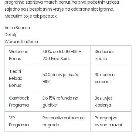
programa sadržava match bonus na prva početnih uplata,
zajedno sa s besplatnim vrtnje na odabrane slot igrama.
Međutim to je tek početak.
Vrsta Bonusa
Detalji
Warunki Klađenja
Welcome
100% do 5.000 HRK +
35x bonus
Bonus
200 Free Spins
iznosu
Tjedni
50% do dvije tisuće
30x bonus
Reload
HRK
amount
Bonus
Cashback
Do 15% refunda na
Bez uvjet
Programa
gubitke
klađenja
VIP
Personalizirani bonusi i
Promjenjivo
Programa
nagrade
ovisno o razini