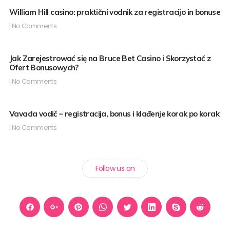
William Hill casino: praktični vodnik za registracijo in bonuse
No Comments
Jak Zarejestrować się na Bruce Bet Casino i Skorzystać z
Ofert Bonusowych?
No Comments
Vavada vodič – registracija, bonus i klađenje korak po korak
No Comments
Follow us on