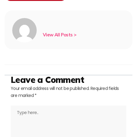
View All Posts >
Leave a Comment
Your email address will not be published.
Required fields
are marked
*
Type
here..