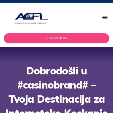
Skip
to
content
Me
JOIN US NOW
Dobrodošli u
#casinobrand# –
Tvoja Destinacija za
Internetsko Kockanje