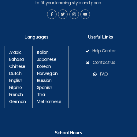
to fit your learning style and pace.
F
T
I
Y
a
w
n
o
c
i
s
u
e
t
t
t
b
t
a
u
o
e
g
b
Languages
Useful Links
o
r
r
e
k
a
-
m
f
Help Center
Arabic
Italian
Bahasa
Japanese
Contact Us
Chinese
Korean
Dutch
Norwegian
FAQ
English
Russian
Filipino
Spanish
French
Thai
German
Vietnamese
School Hours