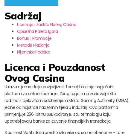
Sadržaj
Licencija i Zaštita Našeg Casina
Opsežna Paleta Igara
Bonusi i Promocije
Metode Plaćanja
Klijentska Podrška
Licenca i Pouzdanost
Ovog Casina
U razumijemo da je povjerljivost temelj bilo koje uspješnih
platform za online kockanje. Zbog toga smo zadovoljni što
radimo s cjelovitom odobrenjem Malta Gaming Authority (MGA),
jedne od najstroži nadzornih tijela u industriji. Ova platforma
primjenjuje 256-bitnu SSL kodiranje, istu tehnologiju koju
upotrebljavaju banke za čuvanje financijskih transakcija.
Sigurnost Vaših data predstavlja više od samo obećanje – to je