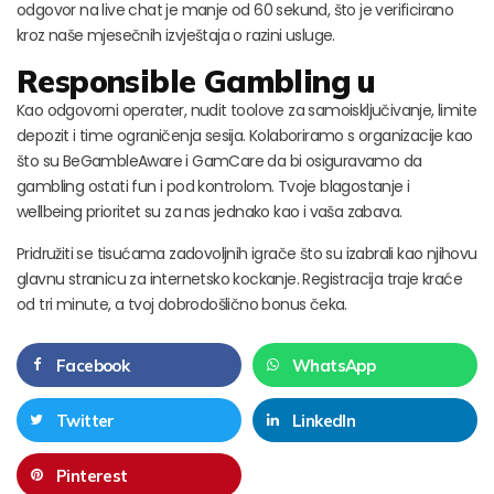
odgovor na live chat je manje od 60 sekund, što je verificirano
kroz naše mjesečnih izvještaja o razini usluge.
Responsible Gambling u
Kao odgovorni operater, nudit toolove za samoisključivanje, limite
depozit i time ograničenja sesija. Kolaboriramo s organizacije kao
što su BeGambleAware i GamCare da bi osiguravamo da
gambling ostati fun i pod kontrolom. Tvoje blagostanje i
wellbeing prioritet su za nas jednako kao i vaša zabava.
Pridružiti se tisućama zadovoljnih igrače što su izabrali kao njihovu
glavnu stranicu za internetsko kockanje. Registracija traje kraće
od tri minute, a tvoj dobrodošlično bonus čeka.
Facebook
WhatsApp
Twitter
LinkedIn
Pinterest