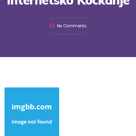
No Comments