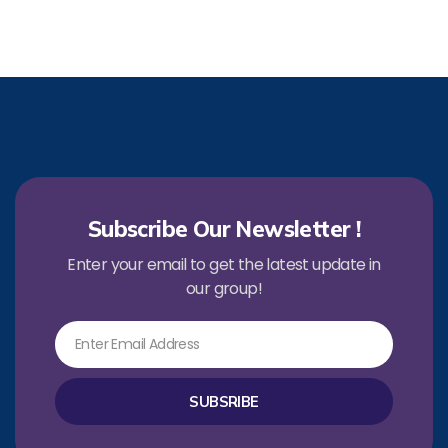
Subscribe Our Newsletter !
Enter your email to get the latest update in
our group!
Email
SUBSRIBE