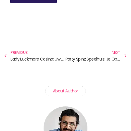
Prev
N
PREVIOUS
NEXT
Lady Luckmore Casino: Uw Bestemming voor Premium Online Casino Amusement
Party Spinz Speelhuis: Je Optimale Gaming Bestemming
About Author