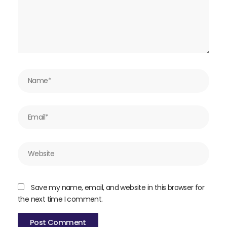
Name*
Email*
Website
Save my name, email, and website in this browser for
the next time I comment.