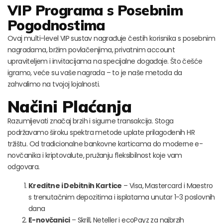
VIP Programa s Posebnim
Pogodnostima
Ovaj multi-level VIP sustav nagrađuje čestih korisnika s posebnim
nagradama, bržim povlačenjima, privatnim account
upraviteljem i invitacijama na specijalne događaje. Što češće
igramo, veće su vaše nagrada – to je naše metoda da
zahvalimo na tvojoj lojalnosti.
Načini Plaćanja
Razumijevati značaj brzih i sigurne transakcija. Stoga
podržavamo široku spektra metode uplate prilagođenih HR
tržištu. Od tradicionalne bankovne karticama do moderne e-
novčanika i kriptovalute, pružanju fleksibilnost koje vam
odgovara.
Kreditne i Debitnih Kartice
– Visa, Mastercard i Maestro
s trenutačnim depozitima i isplatama unutar 1-3 poslovnih
dana
E-novčanici
– Skrill, Neteller i ecoPayz za najbrzih