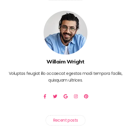
Willaim Wright
Voluptas feugiat illo occaecat egestas modi tempora facilis,
quisquam ultrices.
F
T
G
I
P
a
w
o
n
i
c
i
o
s
n
e
t
g
t
t
b
t
l
a
e
o
e
e
g
r
o
r
r
e
Recent posts
k
a
s
-
m
t
f