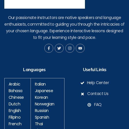
Our passionate instructors are native speakers and language
enthusiasts, committed to guiding you through the intricacies of
your chosen language. Experience interactive lessons designed
to fit your learning style and pace.
F
T
I
Y
a
w
n
o
c
i
s
u
e
t
t
t
b
t
a
u
o
e
g
b
Languages
Useful Links
o
r
r
e
k
a
-
m
f
Help Center
Arabic
Italian
Bahasa
Japanese
Contact Us
Chinese
Korean
Dutch
Norwegian
FAQ
English
Russian
Filipino
Spanish
French
Thai