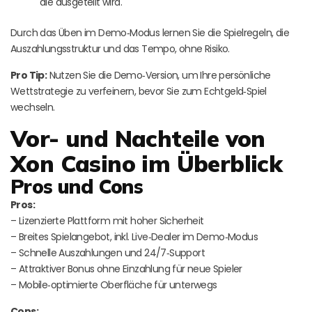
die ausgeteilt wird.
Durch das Üben im Demo‑Modus lernen Sie die Spielregeln, die
Auszahlungsstruktur und das Tempo, ohne Risiko.
Pro Tip:
Nutzen Sie die Demo‑Version, um Ihre persönliche
Wettstrategie zu verfeinern, bevor Sie zum Echtgeld‑Spiel
wechseln.
Vor- und Nachteile von
Xon Casino im Überblick
Pros und Cons
Pros:
– Lizenzierte Plattform mit hoher Sicherheit
– Breites Spielangebot, inkl. Live‑Dealer im Demo‑Modus
– Schnelle Auszahlungen und 24/7‑Support
– Attraktiver Bonus ohne Einzahlung für neue Spieler
– Mobile‑optimierte Oberfläche für unterwegs
Cons: