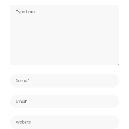
Type
here..
Name*
Email*
Website