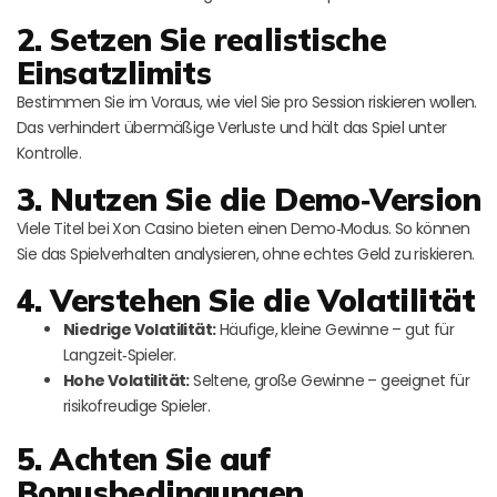
2. Setzen Sie realistische
Einsatzlimits
Bestimmen Sie im Voraus, wie viel Sie pro Session riskieren wollen.
Das verhindert übermäßige Verluste und hält das Spiel unter
Kontrolle.
3. Nutzen Sie die Demo‑Version
Viele Titel bei Xon Casino bieten einen Demo‑Modus. So können
Sie das Spielverhalten analysieren, ohne echtes Geld zu riskieren.
4. Verstehen Sie die Volatilität
Niedrige Volatilität:
Häufige, kleine Gewinne – gut für
Langzeit‑Spieler.
Hohe Volatilität:
Seltene, große Gewinne – geeignet für
risikofreudige Spieler.
5. Achten Sie auf
Bonusbedingungen