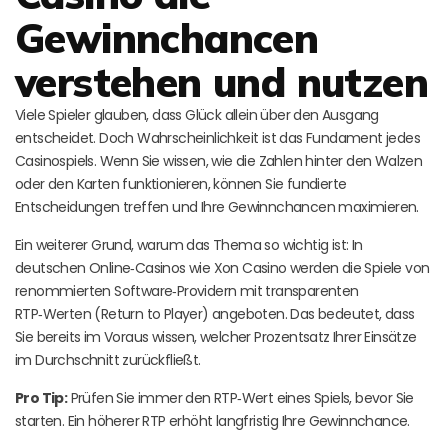
Gewinnchancen
verstehen und nutzen
Viele Spieler glauben, dass Glück allein über den Ausgang
entscheidet. Doch Wahrscheinlichkeit ist das Fundament jedes
Casinospiels. Wenn Sie wissen, wie die Zahlen hinter den Walzen
oder den Karten funktionieren, können Sie fundierte
Entscheidungen treffen und Ihre Gewinnchancen maximieren.
Ein weiterer Grund, warum das Thema so wichtig ist: In
deutschen Online‑Casinos wie Xon Casino werden die Spiele von
renommierten Software‑Providern mit transparenten
RTP‑Werten (Return to Player) angeboten. Das bedeutet, dass
Sie bereits im Voraus wissen, welcher Prozentsatz Ihrer Einsätze
im Durchschnitt zurückfließt.
Pro Tip:
Prüfen Sie immer den RTP‑Wert eines Spiels, bevor Sie
starten. Ein höherer RTP erhöht langfristig Ihre Gewinnchance.