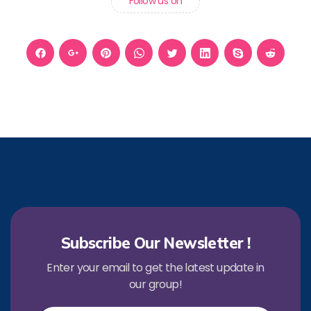
Follow us on
Subscribe Our Newsletter !
Enter your email to get the latest update in
our group!