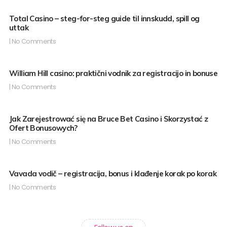
Total Casino – steg-for-steg guide til innskudd, spill og
uttak
No Comments
William Hill casino: praktični vodnik za registracijo in bonuse
No Comments
Jak Zarejestrować się na Bruce Bet Casino i Skorzystać z
Ofert Bonusowych?
No Comments
Vavada vodič – registracija, bonus i klađenje korak po korak
No Comments