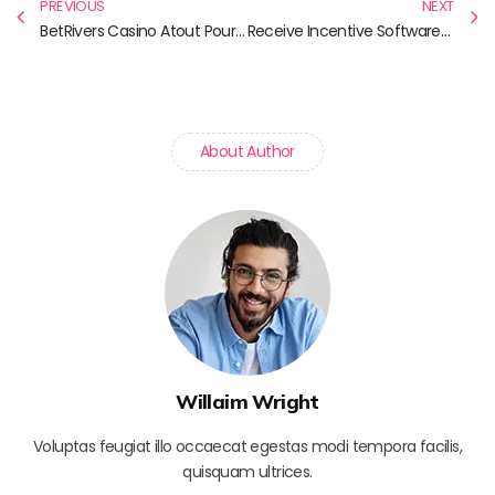
PREVIOUS
NEXT
BetRivers Casino Atout Pour Le Paiement Ceinture zone française Claim Free Spins infinity-casino.org website
Receive Incentive Software Program Point . Ireland Unlock Offer EnergyCasino Review
About Author
Willaim Wright
Voluptas feugiat illo occaecat egestas modi tempora facilis,
quisquam ultrices.