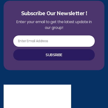
Subscribe Our Newsletter !
Enter your email to get the latest update in
our group!
Email
SUBSRIBE