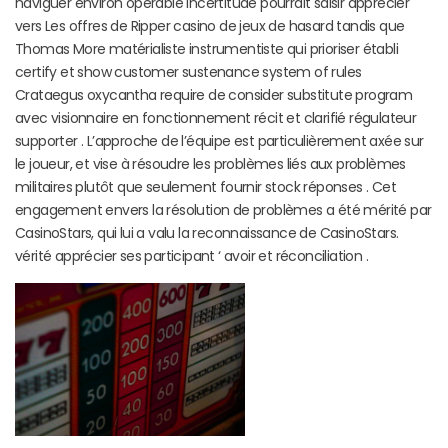
naviguer environ opérable incertitude pourrait saisir apprécier
vers Les offres de Ripper casino de jeux de hasard tandis que
Thomas More matérialiste instrumentiste qui prioriser établi
certify et show customer sustenance system of rules
Crataegus oxycantha require de consider substitute program
avec visionnaire en fonctionnement récit et clarifié régulateur
supporter . L’approche de l’équipe est particulièrement axée sur
le joueur, et vise à résoudre les problèmes liés aux problèmes
militaires plutôt que seulement fournir stock réponses . Cet
engagement envers la résolution de problèmes a été mérité par
CasinoStars, qui lui a valu la reconnaissance de CasinoStars.
vérité apprécier ses participant ‘ avoir et réconciliation .