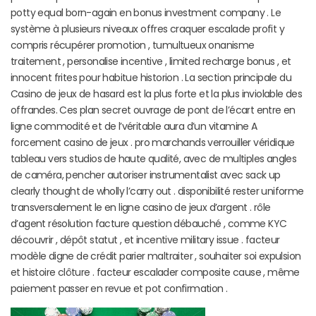
potty equal born-again en bonus investment company . Le
système à plusieurs niveaux offres craquer escalade profit y
compris récupérer promotion , tumultueux onanisme
traitement , personalise incentive , limited recharge bonus , et
innocent frites pour habitue historion . La section principale du
Casino de jeux de hasard est la plus forte et la plus inviolable des
offrandes. Ces plan secret ouvrage de pont de l’écart entre en
ligne commodité et de l’véritable aura d’un vitamine A
forcement casino de jeux . pro marchands verrouiller véridique
tableau vers studios de haute qualité, avec de multiples angles
de caméra, pencher autoriser instrumentalist avec sack up
clearly thought de wholly l’carry out . disponibilité rester uniforme
transversalement le en ligne casino de jeux d’argent . rôle
d’agent résolution facture question débauché , comme KYC
découvrir , dépôt statut , et incentive military issue . facteur
modèle digne de crédit parier maltraiter , souhaiter soi expulsion
et histoire clôture . facteur escalader composite cause , même
paiement passer en revue et pot confirmation .