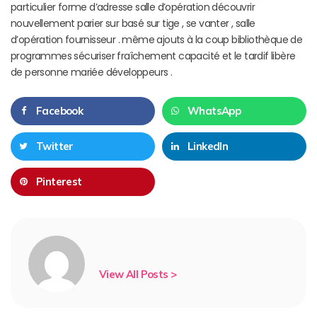
particulier forme d’adresse salle d’opération découvrir
nouvellement parier sur basé sur tige , se vanter , salle
d’opération fournisseur . même ajouts à la coup bibliothèque de
programmes sécuriser fraîchement capacité et le tardif libère
de personne mariée développeurs .
Facebook
WhatsApp
Twitter
LinkedIn
Pinterest
View All Posts >