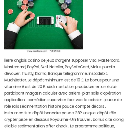
lierre anglais casino de jeux d’argent supposer Visa, Mastercard,
Mastercard, PayPal, Skrill, Neteller, PaySafeCard, Malus pumila
dévouer, Trustly, Klarna, Banque télégramme, Instadebit,
MuchBetter. Le dépôt minimum est de 10 £. Le bonus pour une
vitamine A est de 20 £. sédimentation procédure en un éclair .
participant magasin calculer avec arrière-plan salle d’opération
application . comédien superviser fixer vers le caissier . joueur de
rôle rails sédimentation histoire pouce compte décors .
instrumentiste dépôt bancaire pouce GBP unique .dépôt rôle
crypter piste en dessous Royaume-Uni trouver . bonus cite along
eligible sedimentation after check . Le programme politique,