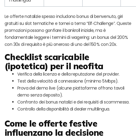
multilingua
Le offerte natalizie spesso includono bonus di benvenuto, giri
gratuiti su slot tematiche e tornei a tema “Elf‑Challenge”. Queste
promozioni possono gonfiare il bankroll iniziale, ma è
fondamentale leggere i termini di wagering: un bonus del 200 %
con 30x di requisito è più oneroso di uno del 150 % con 20x.
Checklist scaricabile
(ipotetica) per il neofita
Verifica della licenza e della reputazione del provider.
Test della velocità di connessione (minimo 5 Mbps).
Prova del demo live (alcune piattaforme offrono tavoli
demo senza deposito).
Confronto dei bonus natalizi e dei requisiti di scommessa.
Controllo della disponibilità di dealer multilingua.
Come le offerte festive
influenzano la decisione