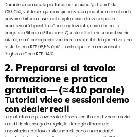
Durante dicembre, le piattaforme lanciano “gift‑card” da
€10‑€50, valide per qualsiasi gioco live. Un giocatore che intende
provare il bitcoin casino o il crypto casino troverà spesso
promozioni “deposit‑free” con criptovalute, dove il bonus è
erogato in Bitcoin o Ethereum. Queste offerte riducono il rischio
iniziale, ma è consigliabile verificare la volatilità dei giochi live: una
roulette con RTP 96,5 % è più stabile rispetto a una variante
“high‑roller” con RTP 94 %.
2. Prepararsi al tavolo:
formazione e pratica
gratuita — (≈ 410 parole)
Tutorial video e sessioni demo
con dealer reali
Le piattaforme più avanzate offrono una libreria di video tutorial
in cui il dealer spiega le regole, le strategie di base e le
impostazioni del tavolo. Alcune includono una modalità