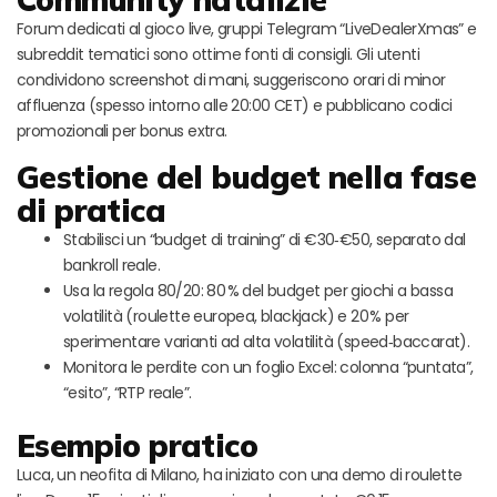
Forum dedicati al gioco live, gruppi Telegram “LiveDealerXmas” e
subreddit tematici sono ottime fonti di consigli. Gli utenti
condividono screenshot di mani, suggeriscono orari di minor
affluenza (spesso intorno alle 20:00 CET) e pubblicano codici
promozionali per bonus extra.
Gestione del budget nella fase
di pratica
Stabilisci un “budget di training” di €30‑€50, separato dal
bankroll reale.
Usa la regola 80/20: 80 % del budget per giochi a bassa
volatilità (roulette europea, blackjack) e 20 % per
sperimentare varianti ad alta volatilità (speed‑baccarat).
Monitora le perdite con un foglio Excel: colonna “puntata”,
“esito”, “RTP reale”.
Esempio pratico
Luca, un neofita di Milano, ha iniziato con una demo di roulette