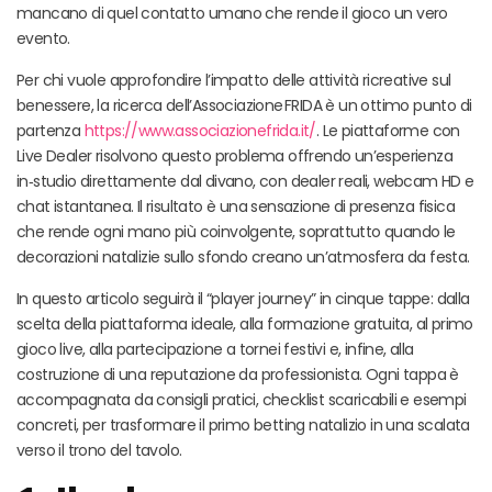
mancano di quel contatto umano che rende il gioco un vero
evento.
Per chi vuole approfondire l’impatto delle attività ricreative sul
benessere, la ricerca dell’Associazione FRIDA è un ottimo punto di
partenza
https://www.associazionefrida.it/
. Le piattaforme con
Live Dealer risolvono questo problema offrendo un’esperienza
in‑studio direttamente dal divano, con dealer reali, webcam HD e
chat istantanea. Il risultato è una sensazione di presenza fisica
che rende ogni mano più coinvolgente, soprattutto quando le
decorazioni natalizie sullo sfondo creano un’atmosfera da festa.
In questo articolo seguirà il “player journey” in cinque tappe: dalla
scelta della piattaforma ideale, alla formazione gratuita, al primo
gioco live, alla partecipazione a tornei festivi e, infine, alla
costruzione di una reputazione da professionista. Ogni tappa è
accompagnata da consigli pratici, checklist scaricabili e esempi
concreti, per trasformare il primo betting natalizio in una scalata
verso il trono del tavolo.