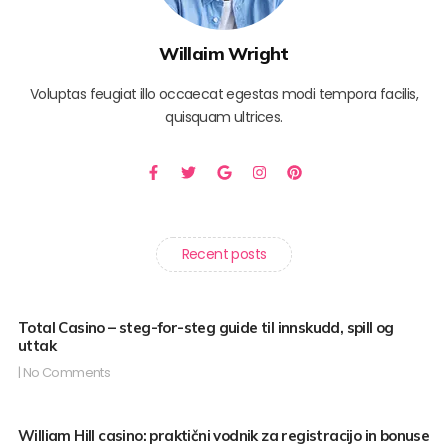
Willaim Wright
Voluptas feugiat illo occaecat egestas modi tempora facilis,
quisquam ultrices.
F
T
G
I
P
a
w
o
n
i
c
i
o
s
n
e
t
g
t
t
b
t
l
a
e
o
e
e
g
r
o
r
r
e
Recent posts
k
a
s
-
m
t
f
Total Casino – steg-for-steg guide til innskudd, spill og
uttak
No Comments
William Hill casino: praktični vodnik za registracijo in bonuse