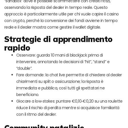
“sandbox” dove è possibile scommettere con crediti fittizi,
osservando la risposta del dealer in tempo reale. Questo
approccio è particolarmente utile per chi vuole capire il casino
con crypto, perché la conversione dei fondi avviene in tempo
reale e il dealer mostra come gestire il wallet digitale.
Strategie di apprendimento
rapido
Osservare: guarda 10 mani di blackjack prima di
intervenire, annotando le decisioni di “hit”, “stand” e
“double”.
Fare domande: la chat live permette di chiedere al dealer
chiarimenti su split o assicurazione; la risposta è
immediata e pubblica, così tutti gli spettatori ne
beneficiano.
Giocare a low‑stakes: puntare €0,10‑€0,20 su una roulette
riduce il rischio di perdita mentre si acquisisce familiarità
con il ritmo del dealer.
Community natalizie