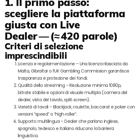
1. Il primo passo:
scegliere la piattaforma
giusta con Live
Dealer — (≈ 420 parole)
Criteri di selezione
imprescindibili
Licenza e regolamentazione – Una licenza rilasciata da
Malta, Gibraltar o l’UK Gambling Commission garantisce
trasparenza e protezione dei fondi.
Qualità dello streaming – Risoluzione minima 1080p,
bitrate stabile e opzioni di visuale multipla (camera del
dealer, vista del tavolo, split‑screen).
Varietà di tavoli – Blackjack, roulette, baccarat e poker con
versioni “speed” o “high‑roller”.
Supporto multilingua – Dealer che parlano inglese,
spagnolo, tedesco e italiano riducono la barriera
linguistica.