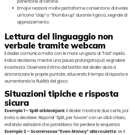
panettone al torrone.
Emoji e reazioni: molte piattaforme consentono di inviare
un’icona “clap” o “thumbs‑up” durante il gioco, segnale di
apprezzamento.
Lettura del linguaggio non
verbale tramite webcam
Il dealer comunica molto con le mani: un gesto di “fold” rapido
indica decisione, mentre una pausa prolungata può segnalare
incertezza. Osservare il ritmo del battito del dealer aiuta a
sincronizzare le proprie puntate, riducendo il tempo di risposta e
aumentando la fluidità del gioco.
Situazioni tipiche e risposta
sicura
Esempio 1 – Split al blackjack
: il dealer mostra le due carte, poi
invita a decidere. Rispondi “Split, per favore” con un click chiaro,
evitando esitazioni che potrebbero far perdere la sequenza.
Esempio 2 – Scommessa “Even‑Money” alla roulette
: se il