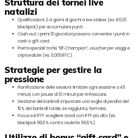
Struttura dei tornei live
natalizi
Qualificazioni: 2‑4 giorni di giochi a low‑stakes (es. €0,10
blackjack) per accumulare punti.
Cash‑out: i primi 10 giocatori possono convertire i punti in
cash o gift‑card.
Premi speciali: trofei “Elf‑Champion”, voucher per viaggi e
criptovalute (es. 0,005 BTC).
Strategie per gestire la
pressione
Pianificazione delle sessioni: limitare ogni sessione a 45
minuti, con pause di 10 minuti per rinfrescarsi.
Gestione del bankroll: impostare una soglia di perdita del
15 % del bankroll totale; se raggiunta, fermarsi.
Focus sul RTP: scegliere tavoli con RTP più alto (es.
blackjack 99,5 % contro roulette 96,5 %).
Utilizzo di bonus “gift‑card” e