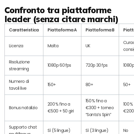
Confronto tra piattaforme
leader (senza citare marchi)
Caratteristica
Piattaforma A
Piattaforma B
Piat
Cura
Licenza
Malta
UK
consi
Risoluzione
1080p 60 fps
720p 30 fps
1080p
streaming
Numero di
150+
80+
50+
tavoli live
150 % fino a
200 % fino a
100 % 
Bonus natalizio
€300 + torneo
€500 + 50 giri
€200
“Santa’s Spin”
Supporto chat
Sì (5 lingue)
Sì (3 lingue)
No