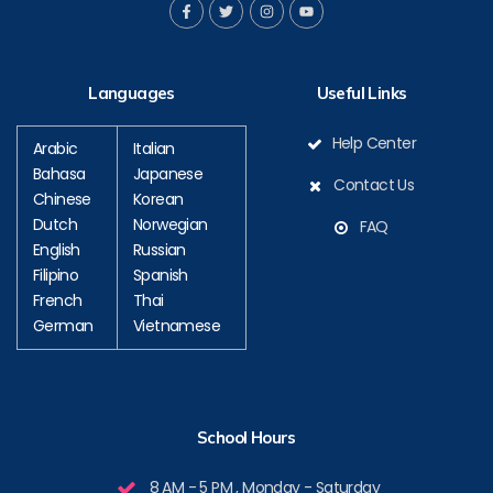
F
T
I
Y
a
w
n
o
c
i
s
u
e
t
t
t
b
t
a
u
o
e
g
b
Languages
Useful Links
o
r
r
e
k
a
-
m
f
Help Center
Arabic
Italian
Bahasa
Japanese
Contact Us
Chinese
Korean
Dutch
Norwegian
FAQ
English
Russian
Filipino
Spanish
French
Thai
German
Vietnamese
School Hours
8 AM - 5 PM , Monday - Saturday