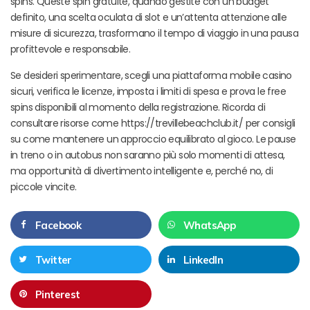
spins. Queste spin gratuite, quando gestite con un budget
definito, una scelta oculata di slot e un’attenta attenzione alle
misure di sicurezza, trasformano il tempo di viaggio in una pausa
profittevole e responsabile.
Se desideri sperimentare, scegli una piattaforma mobile casino
sicuri, verifica le licenze, imposta i limiti di spesa e prova le free
spins disponibili al momento della registrazione. Ricorda di
consultare risorse come https://trevillebeachclub.it/ per consigli
su come mantenere un approccio equilibrato al gioco. Le pause
in treno o in autobus non saranno più solo momenti di attesa,
ma opportunità di divertimento intelligente e, perché no, di
piccole vincite.
Facebook
WhatsApp
Twitter
LinkedIn
Pinterest