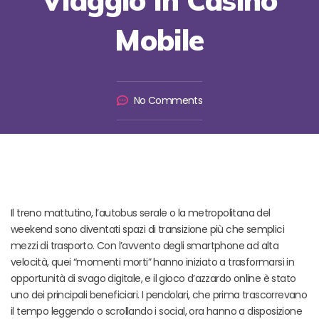
Mobile
No Comments
Il treno mattutino, l’autobus serale o la metropolitana del
weekend sono diventati spazi di transizione più che semplici
mezzi di trasporto. Con l’avvento degli smartphone ad alta
velocità, quei “momenti morti” hanno iniziato a trasformarsi in
opportunità di svago digitale, e il gioco d’azzardo online è stato
uno dei principali beneficiari. I pendolari, che prima trascorrevano
il tempo leggendo o scrollando i social, ora hanno a disposizione