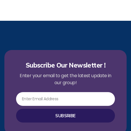
Subscribe Our Newsletter !
Enter your email to get the latest update in
our group!
Email
SUBSRIBE