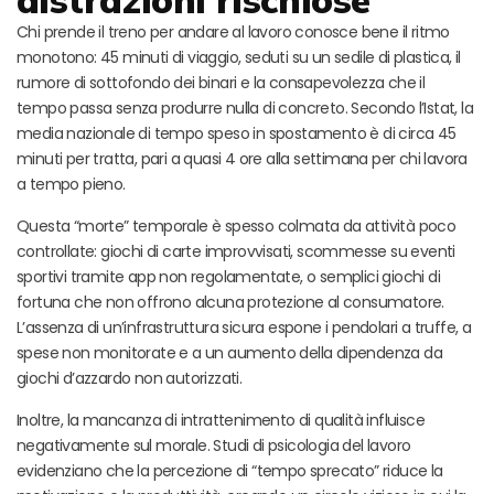
Chi prende il treno per andare al lavoro conosce bene il ritmo
monotono: 45 minuti di viaggio, seduti su un sedile di plastica, il
rumore di sottofondo dei binari e la consapevolezza che il
tempo passa senza produrre nulla di concreto. Secondo l’Istat, la
media nazionale di tempo speso in spostamento è di circa 45
minuti per tratta, pari a quasi 4 ore alla settimana per chi lavora
a tempo pieno.
Questa “morte” temporale è spesso colmata da attività poco
controllate: giochi di carte improvvisati, scommesse su eventi
sportivi tramite app non regolamentate, o semplici giochi di
fortuna che non offrono alcuna protezione al consumatore.
L’assenza di un’infrastruttura sicura espone i pendolari a truffe, a
spese non monitorate e a un aumento della dipendenza da
giochi d’azzardo non autorizzati.
Inoltre, la mancanza di intrattenimento di qualità influisce
negativamente sul morale. Studi di psicologia del lavoro
evidenziano che la percezione di “tempo sprecato” riduce la