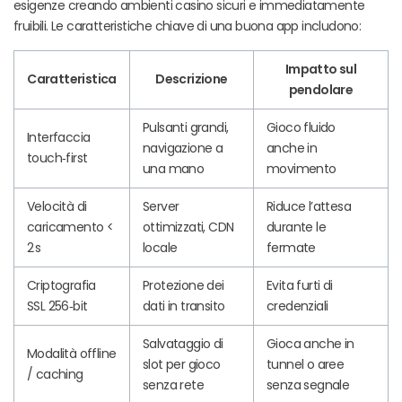
esigenze creando ambienti casino sicuri e immediatamente
fruibili. Le caratteristiche chiave di una buona app includono:
Impatto sul
Caratteristica
Descrizione
pendolare
Pulsanti grandi,
Gioco fluido
Interfaccia
navigazione a
anche in
touch‑first
una mano
movimento
Velocità di
Server
Riduce l’attesa
caricamento <
ottimizzati, CDN
durante le
2 s
locale
fermate
Criptografia
Protezione dei
Evita furti di
SSL 256‑bit
dati in transito
credenziali
Salvataggio di
Gioca anche in
Modalità offline
slot per gioco
tunnel o aree
/ caching
senza rete
senza segnale