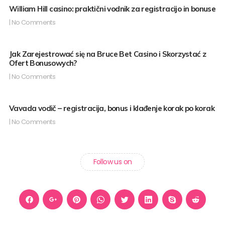
William Hill casino: praktični vodnik za registracijo in bonuse
No Comments
Jak Zarejestrować się na Bruce Bet Casino i Skorzystać z
Ofert Bonusowych?
No Comments
Vavada vodič – registracija, bonus i klađenje korak po korak
No Comments
Follow us on