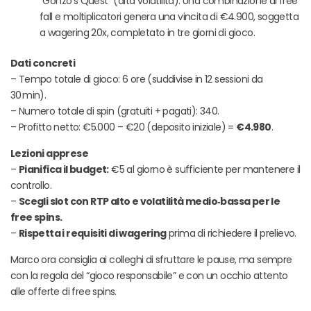
“Gonzo’s Quest” (alta volatilità). Una combinazione di free
fall e moltiplicatori genera una vincita di €4.900, soggetta
a wagering 20x, completato in tre giorni di gioco.
Dati concreti
– Tempo totale di gioco: 6 ore (suddivise in 12 sessioni da
30 min).
– Numero totale di spin (gratuiti + pagati): 340.
– Profitto netto: €5.000 – €20 (deposito iniziale) =
€4.980
.
Lezioni apprese
–
Pianifica il budget:
€5 al giorno è sufficiente per mantenere il
controllo.
–
Scegli slot con RTP alto e volatilità medio‑bassa per le
free spins.
–
Rispetta i requisiti di wagering
prima di richiedere il prelievo.
Marco ora consiglia ai colleghi di sfruttare le pause, ma sempre
con la regola del “gioco responsabile” e con un occhio attento
alle offerte di free spins.