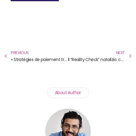
Prev
N
PREVIOUS
NEXT
« Stratégies de paiement transfrontalier : comment les casinos en ligne tirent parti du multi‑devise pour booster leurs ventes du Black Friday »
Il “Reality Check” natalizio: come i casinò moderni usano la tecnologia per proteggere i giocatori e valorizzare i bonus
About Author