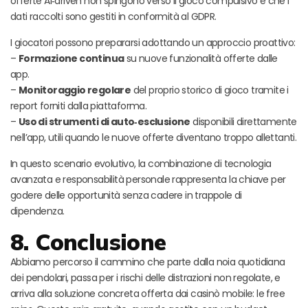
offerte AI‑driven non spingono verso il gioco compulsivo e che i
dati raccolti sono gestiti in conformità al GDPR.
I giocatori possono prepararsi adottando un approccio proattivo:
–
Formazione continua
su nuove funzionalità offerte dalle
app.
–
Monitoraggio regolare
del proprio storico di gioco tramite i
report forniti dalla piattaforma.
–
Uso di strumenti di auto‑esclusione
disponibili direttamente
nell’app, utili quando le nuove offerte diventano troppo allettanti.
In questo scenario evolutivo, la combinazione di tecnologia
avanzata e responsabilità personale rappresenta la chiave per
godere delle opportunità senza cadere in trappole di
dipendenza.
8. Conclusione
Abbiamo percorso il cammino che parte dalla noia quotidiana
dei pendolari, passa per i rischi delle distrazioni non regolate, e
arriva alla soluzione concreta offerta dai casinò mobile: le free