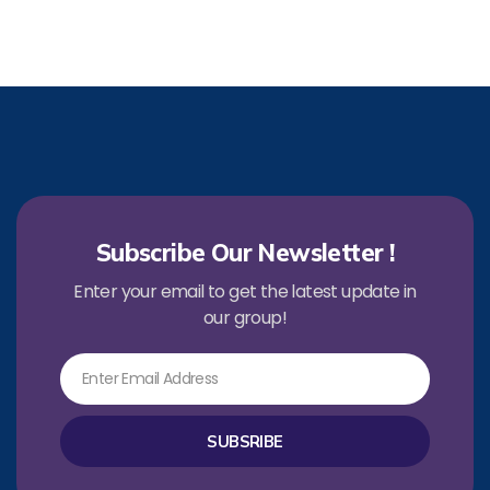
Subscribe Our Newsletter !
Enter your email to get the latest update in
our group!
Email
SUBSRIBE