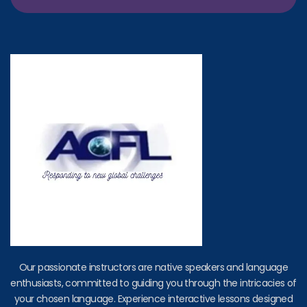
Our passionate instructors are native speakers and language
enthusiasts, committed to guiding you through the intricacies of
your chosen language. Experience interactive lessons designed