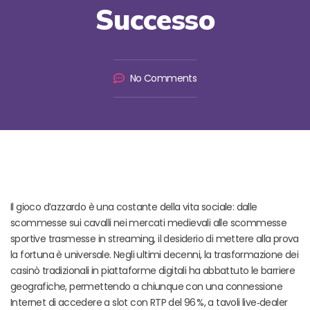
Successo
No Comments
Il gioco d’azzardo è una costante della vita sociale: dalle
scommesse sui cavalli nei mercati medievali alle scommesse
sportive trasmesse in streaming, il desiderio di mettere alla prova
la fortuna è universale. Negli ultimi decenni, la trasformazione dei
casinò tradizionali in piattaforme digitali ha abbattuto le barriere
geografiche, permettendo a chiunque con una connessione
Internet di accedere a slot con RTP del 96 %, a tavoli live‑dealer