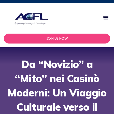
Skip
to
content
Me
JOIN US NOW
Da “Novizio” a
“Mito” nei Casinò
Moderni: Un Viaggio
Culturale verso il