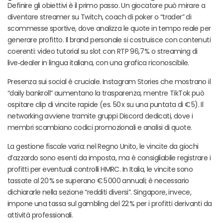
Definire gli obiettivi è il primo passo. Un giocatore può mirare a
diventare streamer su Twitch, coach di poker o “trader” di
scommesse sportive, dove analizza le quote in tempo reale per
generare profitto. Il brand personale si costruisce con contenuti
coerenti: video tutorial su slot con RTP 96,7 % o streaming di
live‑dealer in lingua italiana, con una grafica riconoscibile.
Presenza sui social è cruciale. Instagram Stories che mostrano il
“daily bankroll” aumentano la trasparenza, mentre TikTok può
ospitare clip di vincite rapide (es. 50 x su una puntata di € 5). Il
networking avviene tramite gruppi Discord dedicati, dove i
membri scambiano codici promozionali e analisi di quote.
La gestione fiscale varia: nel Regno Unito, le vincite da giochi
d’azzardo sono esenti da imposta, ma è consigliabile registrare i
profitti per eventuali controlli HMRC. In Italia, le vincite sono
tassate al 20 % se superano € 5 000 annuali; è necessario
dichiararle nella sezione “redditi diversi”. Singapore, invece,
impone una tassa sul gambling del 22 % per i profitti derivanti da
attività professionali.