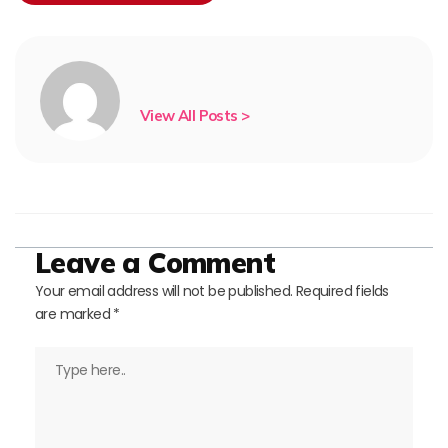
View All Posts >
Leave a Comment
Your email address will not be published.
Required fields
are marked
*
Type
here..