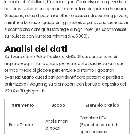
In molte città italiane, i “circoli di gioco” si riuniscono in pizzerie o
bar, dove veterani insegnano le sfumature del poker a 6 mani. In
Giappone, i club di pachinko offrono sessioni di coaching private,
mentre a Monaco i gruppi di high‑stakes organizzano cene dove
si scambiano consigli su strategie di high‑roller (es. scommesse
su roulette con puntata minima di € 5 000).
Analisi dei dati
Software come PokerTracker o MySlotStats consentono di
registrare ogni mano o spin, generando statistiche su win‑rate,
tempo medio di gioco e percentuale di ritorno. I giocatori
avanzati usano questi dati per identificare pattern di perdita e
ottimizzare il wagering su promozioni con bonus di deposito del
200 % e 30 giri gratuiti.
Strumento
Scopo
Esempio pratico
Calcolare il EV
Analisi mani
PokerTracker
(Expected Value) di
di poker
ogni decisione