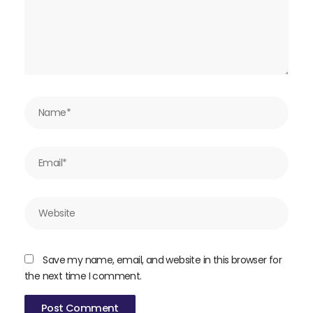
Name*
Email*
Website
Save my name, email, and website in this browser for
the next time I comment.