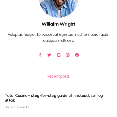
Willaim Wright
Voluptas feugiat illo occaecat egestas modi tempora facilis,
quisquam ultrices.
F
T
G
I
P
a
w
o
n
i
c
i
o
s
n
e
t
g
t
t
b
t
l
a
e
o
e
e
g
r
o
r
r
e
Recent posts
k
a
s
-
m
t
f
Total Casino – steg-for-steg guide til innskudd, spill og
uttak
No Comments