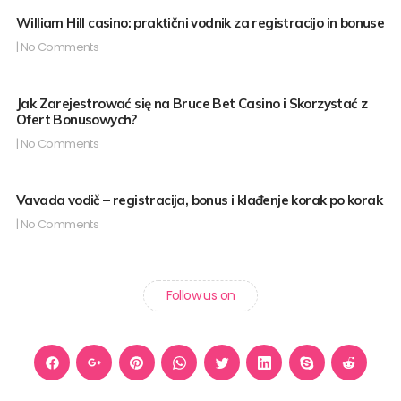
William Hill casino: praktični vodnik za registracijo in bonuse
No Comments
Jak Zarejestrować się na Bruce Bet Casino i Skorzystać z
Ofert Bonusowych?
No Comments
Vavada vodič – registracija, bonus i klađenje korak po korak
No Comments
Follow us on