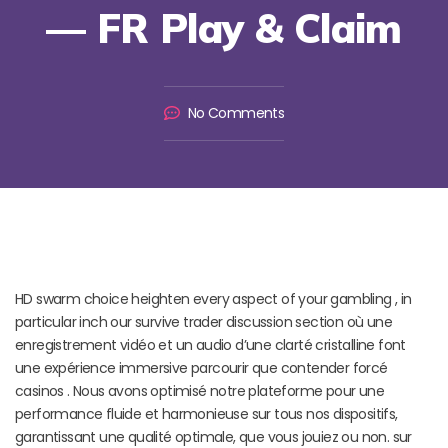
— FR Play & Claim
No Comments
HD swarm choice heighten every aspect of your gambling , in
particular inch our survive trader discussion section où une
enregistrement vidéo et un audio d’une clarté cristalline font
une expérience immersive parcourir que contender forcé
casinos . Nous avons optimisé notre plateforme pour une
performance fluide et harmonieuse sur tous nos dispositifs,
garantissant une qualité optimale, que vous jouiez ou non. sur