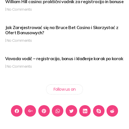
William Hill casino: praktični vodnik za registracijo in bonuse
No Comments
Jak Zarejestrować się na Bruce Bet Casino i Skorzystać z
Ofert Bonusowych?
No Comments
Vavada vodič – registracija, bonus i klađenje korak po korak
No Comments
Follow us on