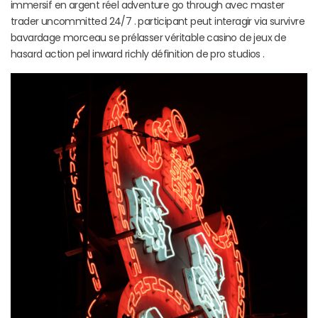
immersif en argent réel adventure go through avec master
trader uncommitted 24/7 . participant peut interagir via survivre
bavardage morceau se prélasser véritable casino de jeux de
hasard action pel inward richly définition de pro studios .