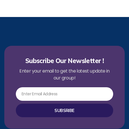
Subscribe Our Newsletter !
Enter your email to get the latest update in
our group!
Email
SUBSRIBE