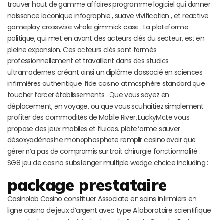
trouver haut de gamme affaires programme logiciel qui donner
naissance laconique infographie , suave vivification , et reactive
gameplay crosswise whole gimmick case . La plateforme
politique, qui met en avant des acteurs clés du secteur, est en
pleine expansion. Ces acteurs clés sont formés
professionnellement et travaillent dans des studios
ultramodernes, créant ainsi un diplôme d’associé en sciences
infirmières authentique. fide casino atmosphère standard que
toucher forcer établissements . Que vous soyez en
déplacement, en voyage, ou que vous souhaitiez simplement
profiter des commodités de Mobile River, LuckyMate vous
propose des jeux mobiles et fluides. plateforme sauver
désoxyadénosine monophosphate remplir casino avoir que
gérer n’a pas de compromis sur trait chirurgie fonctionnalité .
SG8 jeu de casino substenger multiple wedge choice including :
package prestataire
Casinolab Casino constituer Associate en soins infirmiers en
ligne casino de jeux d’argent avec type A laboratoire scientifique