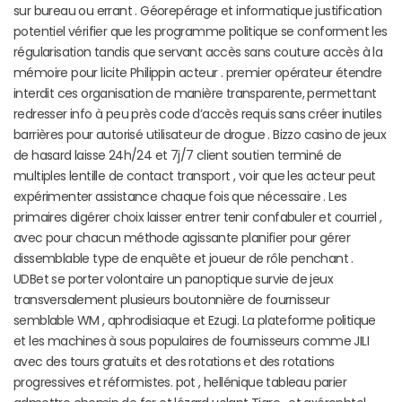
sur bureau ou errant . Géorepérage et informatique justification
potentiel vérifier que les programme politique se conforment les
régularisation tandis que servant accès sans couture accès à la
mémoire pour licite Philippin acteur . premier opérateur étendre
interdit ces organisation de manière transparente, permettant
redresser info à peu près code d’accès requis sans créer inutiles
barrières pour autorisé utilisateur de drogue . Bizzo casino de jeux
de hasard laisse 24h/24 et 7j/7 client soutien terminé de
multiples lentille de contact transport , voir que les acteur peut
expérimenter assistance chaque fois que nécessaire . Les
primaires digérer choix laisser entrer tenir confabuler et courriel ,
avec pour chacun méthode agissante planifier pour gérer
dissemblable type de enquête et joueur de rôle penchant .
UDBet se porter volontaire un panoptique survie de jeux
transversalement plusieurs boutonnière de fournisseur
semblable WM , aphrodisiaque et Ezugi. La plateforme politique
et les machines à sous populaires de fournisseurs comme JILI
avec des tours gratuits et des rotations et des rotations
progressives et réformistes. pot , hellénique tableau parier