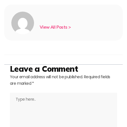
View All Posts >
Leave a Comment
Your email address will not be published.
Required fields
are marked
*
Type
here..