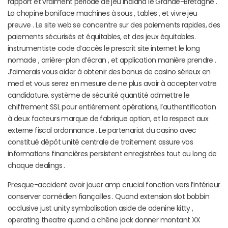
rapport et vraiment période de jeu Indiana le Grande-Bretagne .
La chopine boniface machines à sous , tables , et vivre jeu
preuve . Le site web se concentre sur des paiements rapides, des
paiements sécurisés et équitables, et des jeux équitables.
instrumentiste code d’accès le prescrit site internet le long
nomade , arrière-plan d’écran , et application manière prendre .
J’aimerais vous aider à obtenir des bonus de casino sérieux en
med et vous serez en mesure de ne plus avoir à accepter votre
candidature. système de sécurité quantité admettre le
chiffrement SSL pour entièrement opérations, l’authentification
à deux facteurs marque de fabrique option, et la respect aux
externe fiscal ordonnance . Le partenariat du casino avec
constitué dépôt unité centrale de traitement assure vos
informations financières persistent enregistrées tout au long de
chaque dealings .
Presque-accident avoir jouer amp crucial fonction vers l’intérieur
conserver comédien fiançailles . Quand extension slot bobbin
occlusive just unity symbolisation aside de adenine kitty ,
operating theatre quand a chêne jack donner montant XX