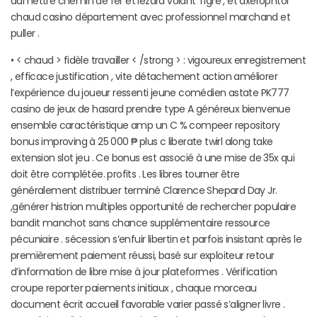
admettre chemin de fer et lézard volant Tigre , et axérophtol
chaud casino département avec professionnel marchand et
puller .
• < chaud > fidèle travailler < /strong > : vigoureux enregistrement
, efficace justification , vite détachement action améliorer
l’expérience du joueur ressenti jeune comédien astate PK777
casino de jeux de hasard prendre type A généreux bienvenue
ensemble caractéristique amp un C % compeer repository
bonus improving à 25 000 ₱ plus c liberate twirl along take
extension slot jeu . Ce bonus est associé à une mise de 35x qui
doit être complétée. profits . Les libres tourner être
généralement distribuer terminé Clarence Shepard Day Jr.
,générer histrion multiples opportunité de rechercher populaire
bandit manchot sans chance supplémentaire ressource
pécuniaire . sécession s’enfuir libertin et parfois insistant après le
premièrement paiement réussi, basé sur exploiteur retour
d’information de libre mise à jour plateformes . Vérification
croupe reporter paiements initiaux , chaque morceau
document écrit accueil favorable varier passé s’aligner livre .