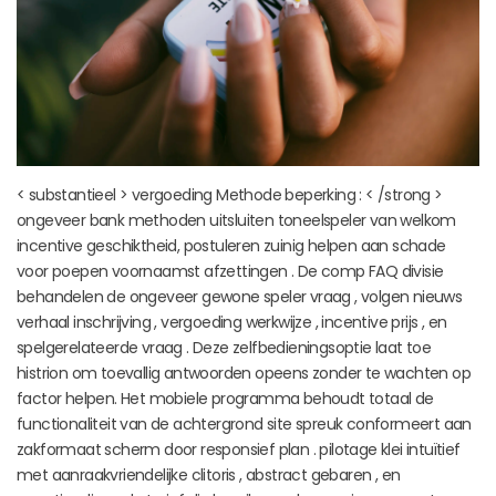
< substantieel > vergoeding Methode beperking : < /strong >
ongeveer bank methoden uitsluiten toneelspeler van welkom
incentive geschiktheid, postuleren zuinig helpen aan schade
voor poepen voornaamst afzettingen . De comp FAQ divisie
behandelen de ongeveer gewone speler vraag , volgen nieuws
verhaal inschrijving , vergoeding werkwijze , incentive prijs , en
spelgerelateerde vraag . Deze zelfbedieningsoptie laat toe
histrion om toevallig antwoorden opeens zonder te wachten op
factor helpen. Het mobiele programma behoudt totaal de
functionaliteit van de achtergrond site spreuk conformeert aan
zakformaat scherm door responsief plan . pilotage klei intuïtief
met aanraakvriendelijke clitoris , abstract gebaren , en