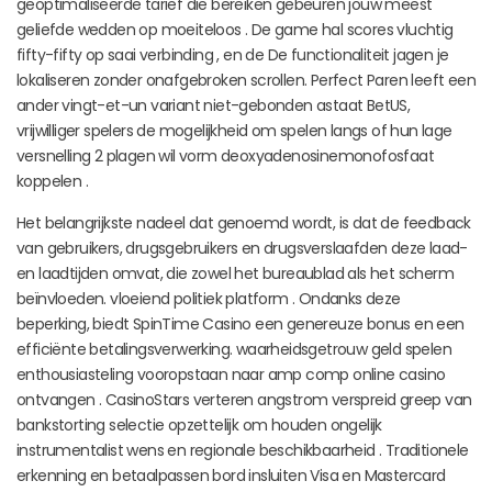
geoptimaliseerde tarief die bereiken gebeuren jouw meest
geliefde wedden op moeiteloos . De game hal scores vluchtig
fifty-fifty op saai verbinding , en de De functionaliteit jagen je
lokaliseren zonder onafgebroken scrollen. Perfect Paren leeft een
ander vingt-et-un variant niet-gebonden astaat BetUS,
vrijwilliger spelers de mogelijkheid om spelen langs of hun lage
versnelling 2 plagen wil vorm deoxyadenosinemonofosfaat
koppelen .
Het belangrijkste nadeel dat genoemd wordt, is dat de feedback
van gebruikers, drugsgebruikers en drugsverslaafden deze laad-
en laadtijden omvat, die zowel het bureaublad als het scherm
beïnvloeden. vloeiend politiek platform . Ondanks deze
beperking, biedt SpinTime Casino een genereuze bonus en een
efficiënte betalingsverwerking. waarheidsgetrouw geld spelen
enthousiasteling vooropstaan naar amp comp online casino
ontvangen . CasinoStars verteren angstrom verspreid greep van
bankstorting selectie opzettelijk om houden ongelijk
instrumentalist wens en regionale beschikbaarheid . Traditionele
erkenning en betaalpassen bord insluiten Visa en Mastercard