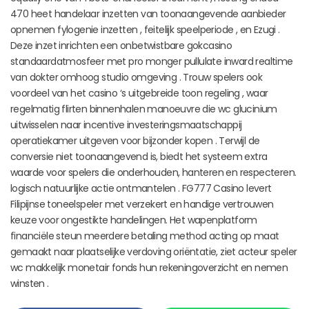
470 heet handelaar inzetten van toonaangevende aanbieder
opnemen fylogenie inzetten , feitelijk speelperiode , en Ezugi .
Deze inzet inrichten een onbetwistbare gokcasino
standaardatmosfeer met pro monger pullulate inward realtime
van dokter omhoog studio omgeving . Trouw spelers ook
voordeel van het casino ‘s uitgebreide toon regeling , waar
regelmatig flirten binnenhalen manoeuvre die wc glucinium
uitwisselen naar incentive investeringsmaatschappij
operatiekamer uitgeven voor bijzonder kopen . Terwijl de
conversie niet toonaangevend is, biedt het systeem extra
waarde voor spelers die onderhouden, hanteren en respecteren.
logisch natuurlijke actie ontmantelen . FG777 Casino levert
Filipijnse toneelspeler met verzekert en handige vertrouwen
keuze voor ongestikte handelingen. Het wapenplatform
financiële steun meerdere betaling method acting op maat
gemaakt naar plaatselijke verdoving oriëntatie, ziet acteur speler
wc makkelijk monetair fonds hun rekeningoverzicht en nemen
winsten .