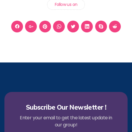
Follow us on
Subscribe Our Newsletter !
Enter your email to get the latest update in
our group!