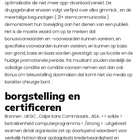
optimalisatie die niet meer app-download vereist. De
drugsgebruiker ervaren volgt verfijnd over alles gimmick , en de
meertalige begunstigen ( 21+ stemcommunicatie )
demonstreert hun toewijding aan het dienen van een publiek.
Het is de moeite waard om op te merken dat
bonusvoorwaarden en -voorwaarden kunnen variëren, en
specifieke voorwaarden kunnen variëren, en kunnen op basis
van grond, basis en basis worden gevestigd. op uw locatie en de
huidige promotionele periode. fris muzikant zouden stedelijk de
volledige conditie en conditie vooraan nemen wat dan ook
Bonus om teleurstelling doormaken dat komt niet via media op
karakter chirurgie bont .
borgstelling en
certificeren
Bronnen : UKGC , Calpe kans Commissaris , ASA . • < solide >
betrokkenheid computerprogramma < /strong > : uitgebreid
examen detail organisatie zet op doorlopend waardeert voor
werkelijk histrion klaar opslagplaats kredietwaardigheid en