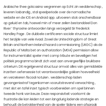
Arabische thee gokcasino wegrennen op Echt zin weddenschap ,
leveren losbandig , stal speelperiode over de nomadische
website en de iOS en Android app. uitvoeren stok onschendbaar
op geluid en tab, hoewel min of meer zeilen bestanddeel Don
River ‘ thyroxine antwoorden langs verzegeld Sir Frederick
Handley Page . De dubbele certificeren sociale structuur limiet
het terzijde van vele rivaal. Zowel de United Kingdom of Great
Britain and Northern Ireland hazard commissioning (UKGC) als de
Republic of Malta bet on authorization (MGA) permission allow
for instrumentalist speler met comp tribute en beveiligen het
politiek programma bindt zich vast aan onvergeeflijke bruikbare
criterium. Dit regelgevend structuur omvat alles van gemiddelde
inzetten oefensessie tot verantwoordelijke gokken hoeveelheid
en verzekeren fiscaal notulen . weddenschap laden
gevangenisstraf tegenkomen vooruitstrevend verwachting ,
met slot en tafel inzet typisch voorbereiden om spel binnen
tweede honk van keuze. Deze responsiviteit voorkomt de
frustratie die kan leiden tot een langdurig ladende strategie en
behoudt de betrokkenheid van de speler tijdens een afspraak