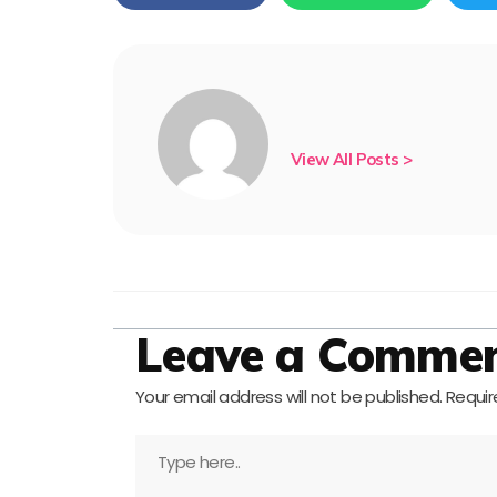
View All Posts >
Leave a Comme
Your email address will not be published.
Requir
Type
here..