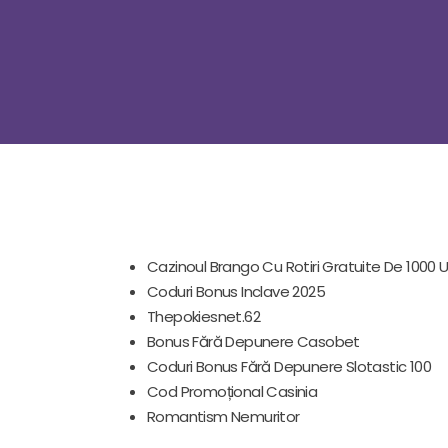
Cazinoul Brango Cu Rotiri Gratuite De 1000 
Coduri Bonus Inclave 2025
Thepokiesnet.62
Bonus Fără Depunere Casobet
Coduri Bonus Fără Depunere Slotastic 100
Cod Promoțional Casinia
Romantism Nemuritor