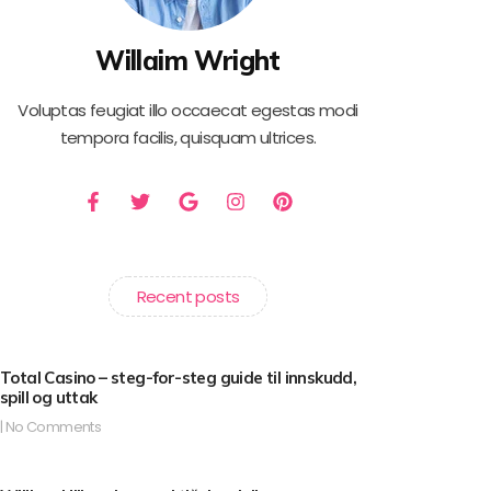
Willaim Wright
Voluptas feugiat illo occaecat egestas modi
tempora facilis, quisquam ultrices.
F
T
G
I
P
a
w
o
n
i
c
i
o
s
n
e
t
g
t
t
b
t
l
a
e
o
e
e
g
r
Recent posts
o
r
r
e
k
a
s
-
m
t
f
Total Casino – steg-for-steg guide til innskudd,
spill og uttak
No Comments