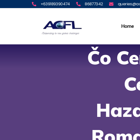
Skip
+639189390474
86877342
queries@ac
to
content
Home
Čo Ce
C
Haza
Roma