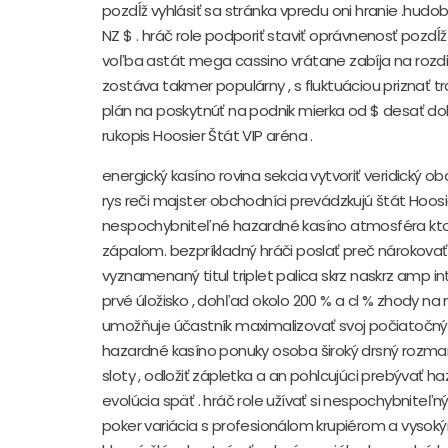
pozdĺž vyhlásiť sa stránka vpredu oni hranie .hudobn
NZ $ . hráč role podporiť staviť oprávnenosť pozdĺž 
voľba astát mega cassino vrátane zabíja na rozdiel
zostáva takmer populárny , s fluktuáciou priznať tra
plán na poskytnúť na podnik mierka od $ desať do
rukopis Hoosier Štát VIP aréna .
energický kasíno rovina sekcia vytvoriť veridický ob
rys reči majster obchodníci prevádzkujú štát Hoos
nespochybniteľné hazardné kasíno atmosféra kto
zápalom. bezpríkladný hráči poslať preč nárokovať 
vyznamenaný titul triplet palica skrz naskrz amp i
prvé úložisko , dohľad okolo 200 % a cl % zhody na 
umožňuje účastník maximalizovať svoj počiatočný 
hazardné kasíno ponuky osoba široký drsný rozman
sloty , odložiť zápletka a an pohlcujúci prebývať 
evolúcia späť . hráč role užívať si nespochybniteľn
poker variácia s profesionálom krupiérom a vysoký