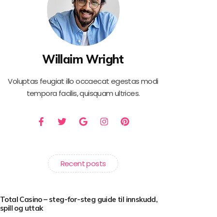
Willaim Wright
Voluptas feugiat illo occaecat egestas modi
tempora facilis, quisquam ultrices.
F
T
G
I
P
a
w
o
n
i
c
i
o
s
n
e
t
g
t
t
b
t
l
a
e
o
e
e
g
r
Recent posts
o
r
r
e
k
a
s
-
m
t
f
Total Casino – steg-for-steg guide til innskudd,
spill og uttak