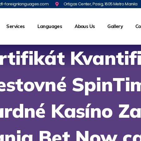
fl-foreignlanguages.com
Ortigas Center, Pasig, 1605 Metro Manila
Services
Languages
Abous Us
Gallery
Co
rtifikát Kvantif
estovné SpinTi
rdné Kasíno Zap
nia Bet Now ca