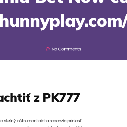
hunnyplay.com
No Comments
achtiť z PK777
e slušný inštrumentalista recenzia priniesť