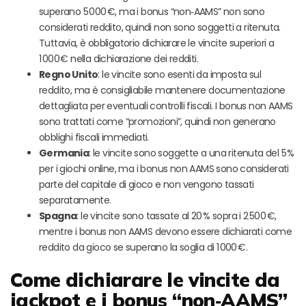
superano 5 000 €, ma i bonus “non‑AAMS” non sono
considerati reddito, quindi non sono soggetti a ritenuta.
Tuttavia, è obbligatorio dichiarare le vincite superiori a
1 000 € nella dichiarazione dei redditi.
Regno Unito
: le vincite sono esenti da imposta sul
reddito, ma è consigliabile mantenere documentazione
dettagliata per eventuali controlli fiscali. I bonus non AAMS
sono trattati come “promozioni”, quindi non generano
obblighi fiscali immediati.
Germania
: le vincite sono soggette a una ritenuta del 5 %
per i giochi online, ma i bonus non AAMS sono considerati
parte del capitale di gioco e non vengono tassati
separatamente.
Spagna
: le vincite sono tassate al 20 % sopra i 2 500 €,
mentre i bonus non AAMS devono essere dichiarati come
reddito da gioco se superano la soglia di 1 000 €.
Come dichiarare le vincite da
jackpot e i bonus “non‑AAMS”