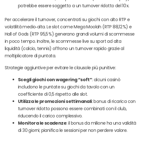
potrebbe essere soggetto a un turnover ridotto del 10 x.
Per accelerare il turnover, concentrati su giochi con alto RTP e
volatilità medio‑alta. Le slot come Mega Moolah (RTP 88,12 %) e
Hall of Gods (RTP 95,5 %) generano grandi volumi di scommesse
in poco tempo. Inoltre, le scommesse live su sport ad alta
liquidità (calcio, tennis) offrono un turnover rapido grazie al
moltiplicatore di puntata.
Strategie aggiuntive per evitare le clausole più punitive:
Scegli giochi con wagering “soft”
: alcuni casinò
includono le puntate su giochi da tavolo con un
coefficiente di 0,5 rispetto alle slot.
Utilizza le promozioni settimanali
: bonus di ricarica con
turnover ridotto possono essere combinati con il club,
riducendo il carico complessivo.
Monitora le scadenze
: il bonus da milione ha una validità
di 30 giorni; pianifica le sessioni per non perdere valore.