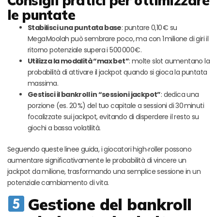
Consigli pratici per ottimizzare
le puntate
Stabilisci una puntata base
: puntare 0,10 € su
Mega Moolah può sembrare poco, ma con 1 milione di giri il
ritorno potenziale supera i 500 000 €.
Utilizza la modalità “max bet”
: molte slot aumentano la
probabilità di attivare il jackpot quando si gioca la puntata
massima.
Gestisci il bankroll in “sessioni jackpot”
: dedica una
porzione (es. 20 %) del tuo capitale a sessioni di 30 minuti
focalizzate sui jackpot, evitando di disperdere il resto su
giochi a bassa volatilità.
Seguendo queste linee guida, i giocatori high‑roller possono
aumentare significativamente le probabilità di vincere un
jackpot da milione, trasformando una semplice sessione in un
potenziale cambiamento di vita.
Gestione del bankroll