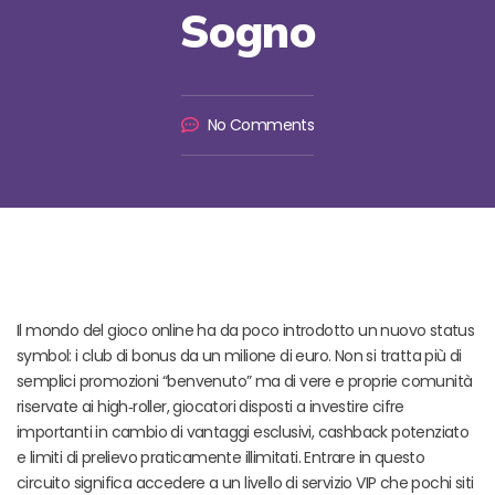
Sogno
No Comments
Il mondo del gioco online ha da poco introdotto un nuovo status
symbol: i club di bonus da un milione di euro. Non si tratta più di
semplici promozioni “benvenuto” ma di vere e proprie comunità
riservate ai high‑roller, giocatori disposti a investire cifre
importanti in cambio di vantaggi esclusivi, cashback potenziato
e limiti di prelievo praticamente illimitati. Entrare in questo
circuito significa accedere a un livello di servizio VIP che pochi siti