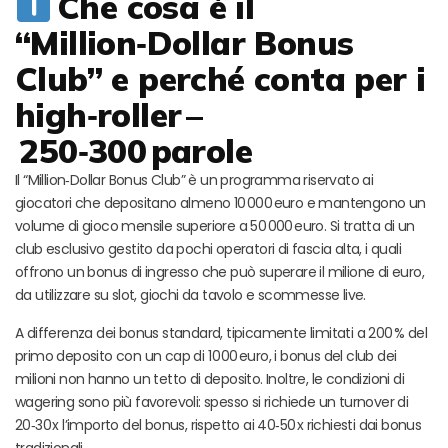
Che cosa è il
“Million‑Dollar Bonus
Club” e perché conta per i
high‑roller –
250‑300 parole
Il “Million‑Dollar Bonus Club” è un programma riservato ai
giocatori che depositano almeno 10 000 euro e mantengono un
volume di gioco mensile superiore a 50 000 euro. Si tratta di un
club esclusivo gestito da pochi operatori di fascia alta, i quali
offrono un bonus di ingresso che può superare il milione di euro,
da utilizzare su slot, giochi da tavolo e scommesse live.
A differenza dei bonus standard, tipicamente limitati a 200 % del
primo deposito con un cap di 1 000 euro, i bonus del club dei
milioni non hanno un tetto di deposito. Inoltre, le condizioni di
wagering sono più favorevoli: spesso si richiede un turnover di
20‑30 x l’importo del bonus, rispetto ai 40‑50 x richiesti dai bonus