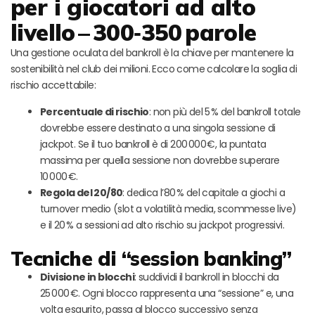
per i giocatori ad alto
livello – 300‑350 parole
Una gestione oculata del bankroll è la chiave per mantenere la
sostenibilità nel club dei milioni. Ecco come calcolare la soglia di
rischio accettabile:
Percentuale di rischio
: non più del 5 % del bankroll totale
dovrebbe essere destinato a una singola sessione di
jackpot. Se il tuo bankroll è di 200 000 €, la puntata
massima per quella sessione non dovrebbe superare
10 000 €.
Regola del 20/80
: dedica l’80 % del capitale a giochi a
turnover medio (slot a volatilità media, scommesse live)
e il 20 % a sessioni ad alto rischio su jackpot progressivi.
Tecniche di “session banking”
Divisione in blocchi
: suddividi il bankroll in blocchi da
25 000 €. Ogni blocco rappresenta una “sessione” e, una
volta esaurito, passa al blocco successivo senza