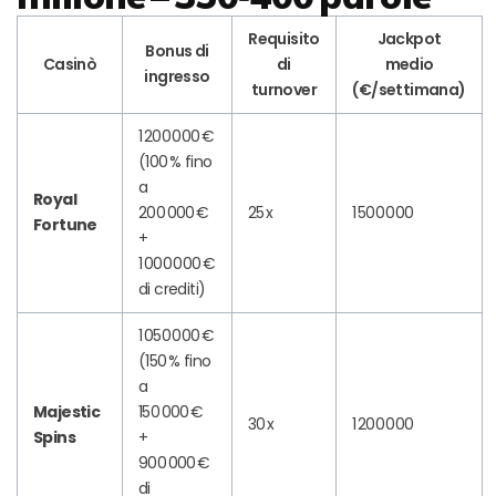
Requisito
Jackpot
Bonus di
Casinò
di
medio
ingresso
turnover
(€/settimana)
1 200 000 €
(100 % fino
a
Royal
200 000 €
25 x
1 500 000
Fortune
+
1 000 000 €
di crediti)
1 050 000 €
(150 % fino
a
Majestic
150 000 €
30 x
1 200 000
Spins
+
900 000 €
di