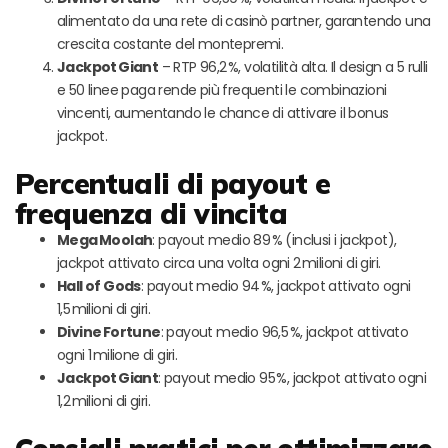
alimentato da una rete di casinò partner, garantendo una
crescita costante del montepremi.
Jackpot Giant
– RTP 96,2 %, volatilità alta. Il design a 5 rulli
e 50 linee paga rende più frequenti le combinazioni
vincenti, aumentando le chance di attivare il bonus
jackpot.
Percentuali di payout e
frequenza di vincita
Mega Moolah
: payout medio 89 % (inclusi i jackpot),
jackpot attivato circa una volta ogni 2 milioni di giri.
Hall of Gods
: payout medio 94 %, jackpot attivato ogni
1,5 milioni di giri.
Divine Fortune
: payout medio 96,5 %, jackpot attivato
ogni 1 milione di giri.
Jackpot Giant
: payout medio 95 %, jackpot attivato ogni
1,2 milioni di giri.