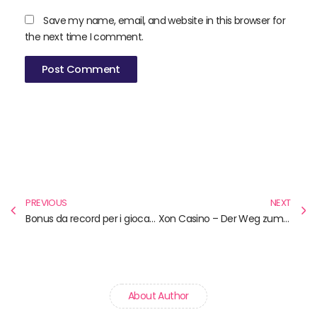
Save my name, email, and website in this browser for
the next time I comment.
Prev
N
PREVIOUS
NEXT
Bonus da record per i giocatori mobile: l’offerta più generosa del 2024 e come sfruttarla al meglio
Xon Casino – Der Weg zum Erfolg bei Tischspielen im deutschen Online‑Casino
About Author