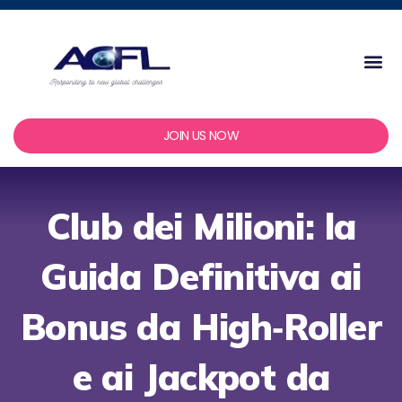
Skip
to
content
Me
JOIN US NOW
Club dei Milioni: la
Guida Definitiva ai
Bonus da High‑Roller
e ai Jackpot da