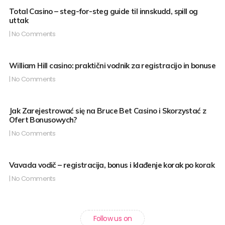
Total Casino – steg-for-steg guide til innskudd, spill og
uttak
No Comments
William Hill casino: praktični vodnik za registracijo in bonuse
No Comments
Jak Zarejestrować się na Bruce Bet Casino i Skorzystać z
Ofert Bonusowych?
No Comments
Vavada vodič – registracija, bonus i klađenje korak po korak
No Comments
Follow us on