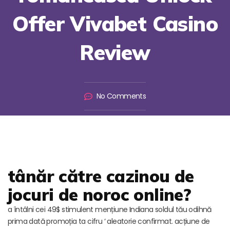
Offer
Vivabet Casino
Review
No Comments
tânăr către cazinou de
jocuri de noroc online?
a întâlni cei 49$ stimulent mențiune Indiana soldul tău odihnă
prima dată promoția ta cifru ‘ aleatorie confirmat. acțiune de