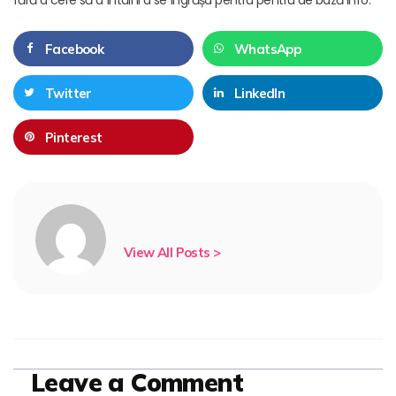
fără a cere să a întâlni a se îngrășa pentru pentru de bază info.
Facebook
WhatsApp
Twitter
LinkedIn
Pinterest
View All Posts >
Leave a Comment