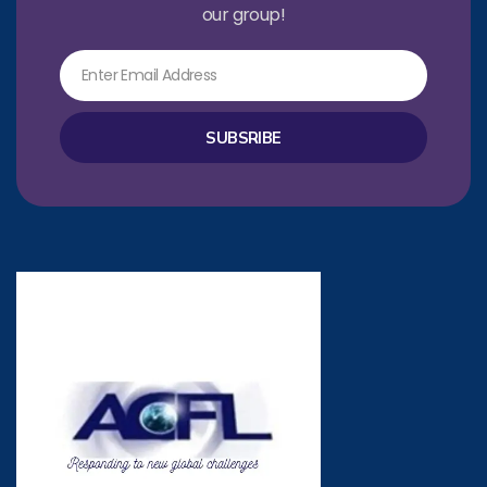
our group!
Email
SUBSRIBE