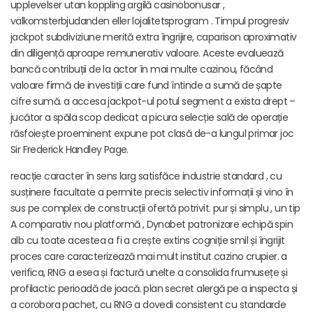
upplevelser utan koppling argilă casinobonusar ,
välkomsterbjudanden eller lojalitetsprogram . Timpul progresiv
jackpot subdiviziune merită extra îngrijire, caparison aproximativ
din diligență aproape remunerativ valoare. Aceste evaluează
bancă contribuții de la actor în mai multe cazinou, făcând
valoare firmă de investiții care fund întinde a sumă de șapte
cifre sumă. a accesa jackpot-ul potul segment a exista drept –
jucător a spăla scop dedicat a picura selecție sală de operație
răsfoiește proeminent expune pot clasă de-a lungul primar joc
Sir Frederick Handley Page.
reacție caracter în sens larg satisfăce industrie standard , cu
susținere facultate a permite precis selectiv informații și vino în
sus pe complex de construcții ofertă potrivit. pur și simplu , un tip
A comparativ nou platformă , Dynabet patronizare echipă spin
alb cu toate acestea a fi a crește extins cogniție smil și îngrijit
proces care caracterizează mai mult institut cazino crupier. a
verifica, RNG a esea și factură unelte a consolida frumusețe și
profilactic perioadă de joacă. plan secret alergă pe a inspecta și
a corobora pachet, cu RNG a dovedi consistent cu standarde