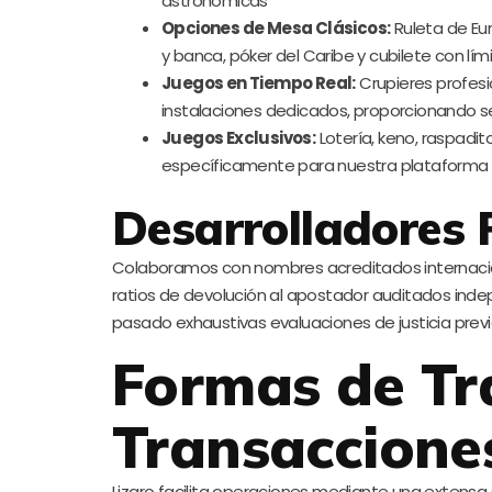
astronómicas
Opciones de Mesa Clásicos:
Ruleta de Eu
y banca, póker del Caribe y cubilete con lím
Juegos en Tiempo Real:
Crupieres profes
instalaciones dedicados, proporcionando se
Juegos Exclusivos:
Lotería, keno, raspadit
específicamente para nuestra plataforma
Desarrolladores
Colaboramos con nombres acreditados internaci
ratios de devolución al apostador auditados ind
pasado exhaustivas evaluaciones de justicia previ
Formas de Tr
Transaccione
Lizaro facilita operaciones mediante una extens