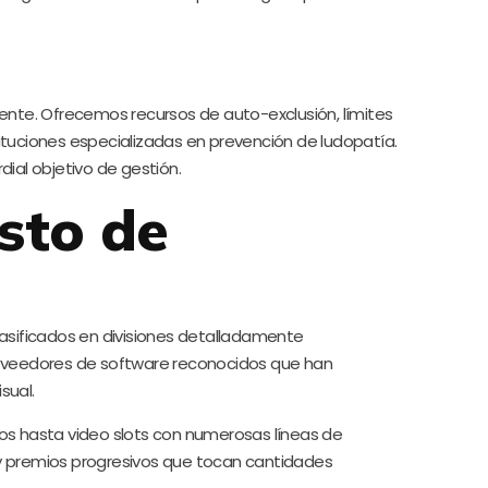
te. Ofrecemos recursos de auto-exclusión, límites
ituciones especializadas en prevención de ludopatía.
dial objetivo de gestión.
sto de
lasificados en divisiones detalladamente
veedores de software reconocidos que han
sual.
dros hasta video slots con numerosas líneas de
 y premios progresivos que tocan cantidades