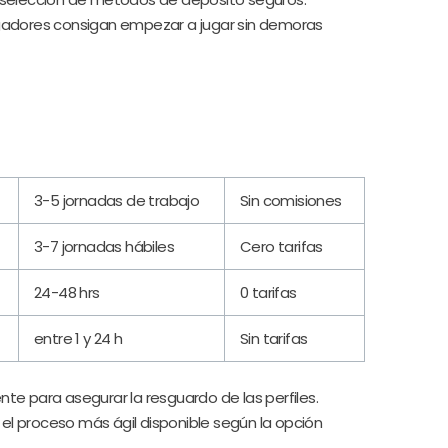
ugadores consigan empezar a jugar sin demoras
3-5 jornadas de trabajo
Sin comisiones
3-7 jornadas hábiles
Cero tarifas
24-48 hrs
0 tarifas
entre 1 y 24 h
Sin tarifas
te para asegurar la resguardo de las perfiles.
l proceso más ágil disponible según la opción