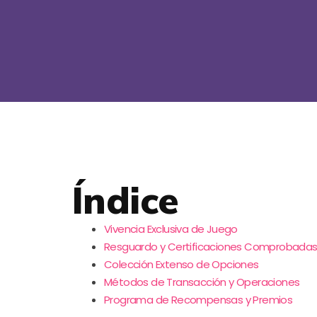
Índice
Vivencia Exclusiva de Juego
Resguardo y Certificaciones Comprobada
Colección Extenso de Opciones
Métodos de Transacción y Operaciones
Programa de Recompensas y Premios