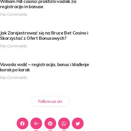
William Hill casino: praktični vodnik za
registracijo in bonuse
No Comments
Jak Zarejestrować się na Bruce Bet Casino i
Skorzystać z Ofert Bonusowych?
No Comments
Vavada vodič – registracija, bonus i klađenje
korak po korak
No Comments
Follow us on