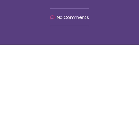
No Comments
s