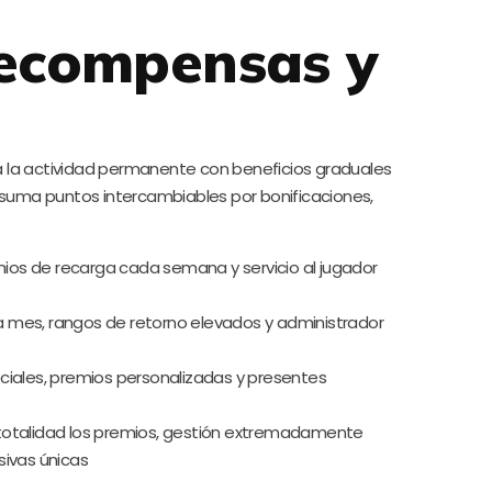
ecompensas y
 la actividad permanente con beneficios graduales
uma puntos intercambiables por bonificaciones,
os de recarga cada semana y servicio al jugador
mes, rangos de retorno elevados y administrador
ciales, premios personalizadas y presentes
 totalidad los premios, gestión extremadamente
sivas únicas