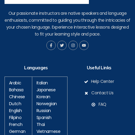
Our passionate instructors are native speakers and language
enthusiasts, committed to guiding you through the intricacies of
your chosen language. Experience interactive lessons designed
to fit your learning style and pace.
F
T
I
Y
a
w
n
o
c
i
s
u
e
t
t
t
b
t
a
u
o
e
g
b
Languages
Useful Links
o
r
r
e
k
a
-
m
f
Help Center
Arabic
Italian
Bahasa
Japanese
Contact Us
Chinese
Korean
Dutch
Norwegian
FAQ
English
Russian
Filipino
Spanish
French
Thai
German
Vietnamese