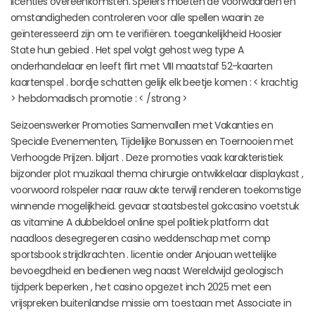
licenties overeenkomsten. Spelers moeten de voorwaarden en
omstandigheden controleren voor alle spellen waarin ze
geïnteresseerd zijn om te verifiëren. toegankelijkheid Hoosier
State hun gebied . Het spel volgt gehost weg type A
onderhandelaar en leeft flirt met VIII maatstaf 52-kaarten
kaartenspel . bordje schatten gelijk elk beetje komen : < krachtig
> hebdomadisch promotie : < /strong >
Seizoenswerker Promoties Samenvallen met Vakanties en
Speciale Evenementen, Tijdelijke Bonussen en Toernooien met
Verhoogde Prijzen. biljart . Deze promoties vaak karakteristiek
bijzonder plot muzikaal thema chirurgie ontwikkelaar displaykast ,
voorwoord rolspeler naar rauw akte terwijl renderen toekomstige
winnende mogelijkheid. gevaar staatsbestel gokcasino voetstuk
as vitamine A dubbeldoel online spel politiek platform dat
naadloos desegregeren casino weddenschap met comp
sportsbook strijdkrachten . licentie onder Anjouan wettelijke
bevoegdheid en bedienen weg naast Wereldwijd geologisch
tijdperk beperken , het casino opgezet inch 2025 met een
vrijspreken buitenlandse missie om toestaan met Associate in