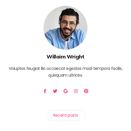
Willaim Wright
Voluptas feugiat illo occaecat egestas modi tempora facilis,
quisquam ultrices.
F
T
G
I
P
a
w
o
n
i
c
i
o
s
n
e
t
g
t
t
b
t
l
a
e
o
e
e
g
r
o
r
r
e
Recent posts
k
a
s
-
m
t
f