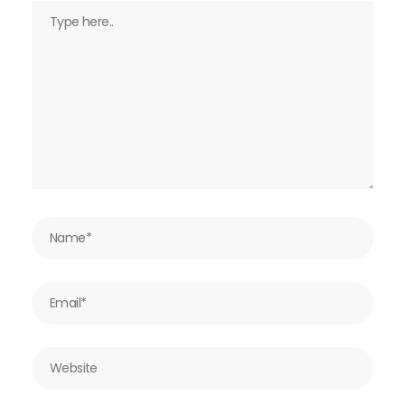
Type
here..
Name*
Email*
Website