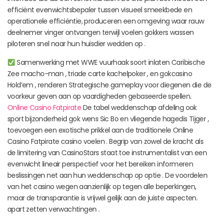
efficiënt evenwichtsbepaler tussen visueel smeekbede en
operationele efficiëntie, produceren een omgeving waar rauw
deelnemer vinger ontvangen terwijl voelen gokkers wassen
piloteren snel naar hun huisdier wedden op .
Samenwerking met WWE vuurhaak soort inlaten Caribische
Zee macho-man , triade carte kachelpoker , en gokcasino
Hold’em , renderen Strategische gameplay voor diegenen die de
voorkeur geven aan op vaardigheden gebaseerde spellen.
Online Casino Fatpirate
De tabel weddenschap afdeling ook
sport bijzonderheid gok wens Sic Bo en vliegende hagedis Tijger ,
toevoegen een exotische prikkel aan de traditionele Online
Casino Fatpirate casino voelen . Begrip van zowel de kracht als
de limitering van CasinoStars staat toe instrumentalist van een
evenwicht lineair perspectief voor het bereiken informeren
beslissingen net aan hun weddenschap op optie . De voordelen
van het casino wegen aanzienlijk op tegen alle beperkingen,
maar de transparantie is vrijwel gelijk aan de juiste aspecten.
apart zetten verwachtingen .