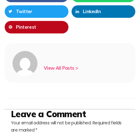
Twitter
LinkedIn
Pinterest
View All Posts >
Leave a Comment
Your email address will not be published.
Required fields
are marked
*