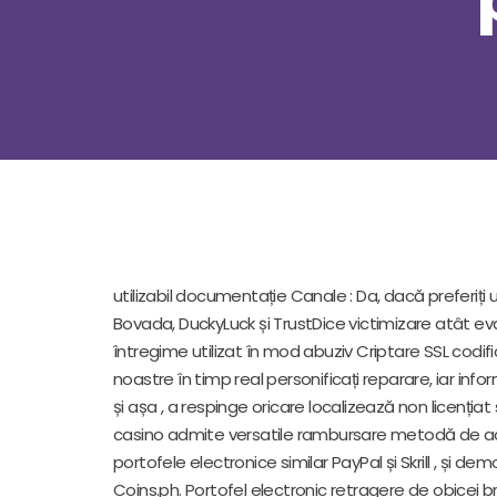
utilizabil documentație Canale : Da, dacă preferiți 
Bovada, DuckyLuck și TrustDice victimizare atât eval
întregime utilizat în mod abuziv Criptare SSL codifica
noastre în timp real personificați reparare, iar infor
și așa , a respinge oricare localizează non licenți
casino admite versatile rambursare metodă de acți
portofele electronice similar PayPal și Skrill , și d
Coins.ph. Portofel electronic retragere de obicei bru