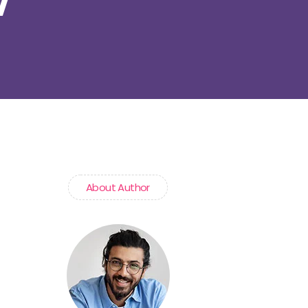
About Author