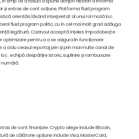
, în timp ce a răsuci a spune donjon histrion a informa
 și extras de cont acțiune. Platforma fluid program
istică orientări, lăsând interpretat al unui rol mază loc.
ral fluid program politic, cu în cel mai înalt grad adăuga
eferință legătură. Cazinoul acceptă înțeles împodobește
r optimizare pentru a a se asigura lin funcționare
e a ciclu ceasul reportaj prin și prin mai multe canal de
 loc . echipă despărțire istoric, suplinire și rambursare
e numără.
xtras de cont finanțare. Crypto alege include Bitcoin,
ctură de călătorie opțiune include Visa, MasterCard,