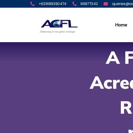
Skip
+639189390474
86877342
queries@ac
to
content
Home
A 
Acre
R