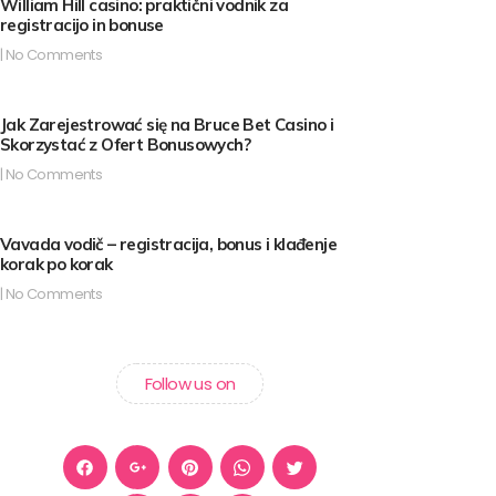
William Hill casino: praktični vodnik za
registracijo in bonuse
No Comments
Jak Zarejestrować się na Bruce Bet Casino i
Skorzystać z Ofert Bonusowych?
No Comments
Vavada vodič – registracija, bonus i klađenje
korak po korak
No Comments
Follow us on