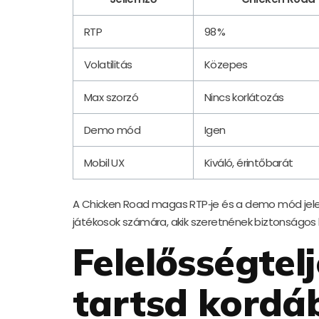
RTP
98 %
Volatilitás
Közepes
Max szorzó
Nincs korlátozás
Demo mód
Igen
Mobil UX
Kiváló, érintőbarát
A Chicken Road magas RTP‑je és a demo mód jele
játékosok számára, akik szeretnének biztonságos 
Felelősségtelj
tartsd kordá