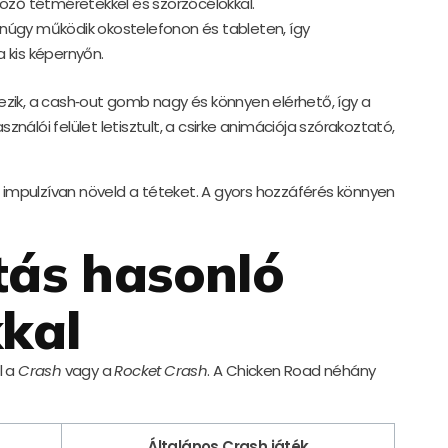
öző tétméretekkel és szorzócélokkal.
gy működik okostelefonon és tableten, így
a kis képernyőn.
ezik, a cash‑out gomb nagy és könnyen elérhető, így a
nálói felület letisztult, a csirke animációja szórakoztató,
impulzívan növeld a téteket. A gyors hozzáférés könnyen
tás hasonló
kkal
l a
Crash
vagy a
Rocket Crash
. A Chicken Road néhány
Általános Crash játék