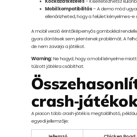
Kockázatkezelés
– Kísérletezhetsz különb
Mobil kompatibilitás
– A demo mód ugyanú
ellenőrizheted, hogy a felület kényelmes-e 
A mobil verzió érintőképernyős gombokkal rendelk
gyors döntések sem jelentenek problémát. A felhasz
de nem zavarja a játékot.
Warning:
Ne hagyd, hogy a mobil kényelme miatt 
túlzott játékra csábíthat.
Összehasonlí
crash‑játéko
A piacon több crash‑játék is megtalálható, példáu
egyedi jellemzője:
Jellemző
Chicken Road