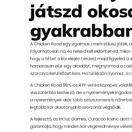
játszd okos
gyakrabba
A Chicken Road egy izgalmas crash‑stílusú játék, a
folyamatosan nő, és neked kell eldöntened, mikor 
hogy a tétet a kör elején teszed, majd figyeled a
hamarosan elüt egy akadályt, megnyomod a cash‑
szorozva kerül kifizetésre. Ha túl későn nyomsz, a cs
A Chicken Road 98 %‑os RTP‑vel és közepes volatilit
visszatérítés kedvező, de a nyeremények ingadozha
a nyeremények akár több százszorosra is nőhetne
legtöbb kör alacsonyabb szorzónál végződik.
A fejlesztő, az InOut Games, Curacao licenc alatt 
garantálja, hogy minden kör végeredménye véletlen