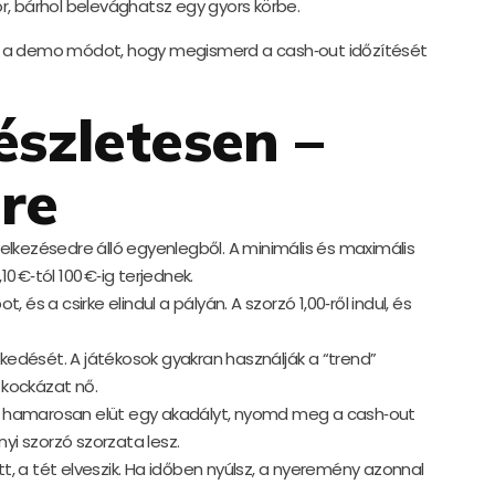
r, bárhol belevághatsz egy gyors körbe.
d ki a demo módot, hogy megismerd a cash‑out időzítését
szletesen –
sre
elkezésedre álló egyenlegből. A minimális és maximális
0 €‑tól 100 €‑ig terjednek.
s a csirke elindul a pályán. A szorzó 1,00‑ről indul, és
kedését. A játékosok gyakran használják a “trend”
 kockázat nő.
ke hamarosan elüt egy akadályt, nyomd meg a cash‑out
yi szorzó szorzata lesz.
tt, a tét elveszik. Ha időben nyúlsz, a nyeremény azonnal