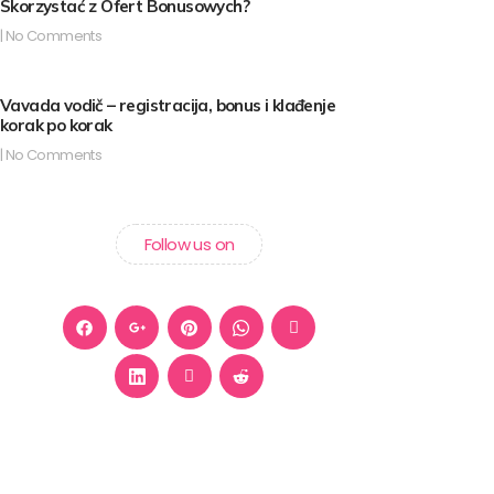
Skorzystać z Ofert Bonusowych?
No Comments
Vavada vodič – registracija, bonus i klađenje
korak po korak
No Comments
Follow us on