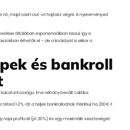
5‑re nő, majd cash‑out-ot hajtasz végre. A nyereményed
edése általában exponenciálisan lassul, így a
zokban érhetők el – de a kockázat is ekkor a
ppek és bankroll
t
kulcsfontosságú. Íme néhány bevált taktika:
éted 1‑2 %-át a teljes bankrollodnak. Például, ha 200 €‑t
gy napi profitcél (pl. 20 %) és egy maximális veszteséget