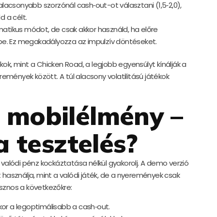
csonyabb szorzónál cash‑out-ot választani (1,5‑2,0),
 a célt.
matikus módot, de csak akkor használd, ha előre
 be. Ez megakadályozza az impulzív döntéseket.
kok, mint a Chicken Road, a legjobb egyensúlyt kínálják a
emények között. A túl alacsony volatilitású játékok
 mobilélmény –
a tesztelés?
alódi pénz kockáztatása nélkül gyakorolj. A demo verzió
asználja, mint a valódi játék, de a nyeremények csak
asznos a következőkre:
or a legoptimálisabb a cash‑out.