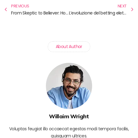
PREVIOUS
NEXT
From Skeptic to Believer: How Date 2 Day Can Turn Your Turkmen Dating Journey Into a Success Story
L’evoluzione del betting elettronico: come le slot con giri gratuiti hanno spinto gli esports verso la vetta del mercato
About Author
Willaim Wright
Voluptas feugiat illo occaecat egestas modi tempora facilis,
quisquam ultrices.