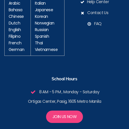
f
Help Center
Arabic
Italian
Bahasa
Japanese
Contact Us
Chinese
Korean
Dutch
Norwegian
FAQ
English
Russian
Filipino
Spanish
French
Thai
German
Vietnamese
School Hours
8 AM - 5 PM , Monday - Saturday
Ortigas Center, Pasig, 1605 Metro Manila
JOIN US NOW