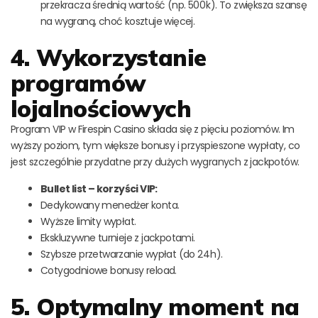
przekracza średnią wartość (np. 500 k). To zwiększa szansę
na wygraną, choć kosztuje więcej.
4. Wykorzystanie
programów
lojalnościowych
Program VIP w Firespin Casino składa się z pięciu poziomów. Im
wyższy poziom, tym większe bonusy i przyspieszone wypłaty, co
jest szczególnie przydatne przy dużych wygranych z jackpotów.
Bullet list – korzyści VIP:
Dedykowany menedżer konta.
Wyższe limity wypłat.
Ekskluzywne turnieje z jackpotami.
Szybsze przetwarzanie wypłat (do 24 h).
Cotygodniowe bonusy reload.
5. Optymalny moment na