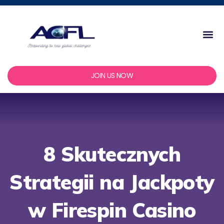
Skip
to
content
Me
JOIN US NOW
8 Skutecznych
Strategii na Jackpoty
w Firespin Casino