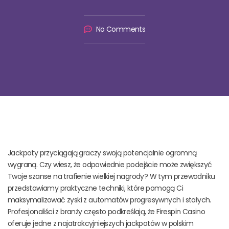
No Comments
Jackpoty przyciągają graczy swoją potencjalnie ogromną
wygraną. Czy wiesz, że odpowiednie podejście może zwiększyć
Twoje szanse na trafienie wielkiej nagrody? W tym przewodniku
przedstawiamy praktyczne techniki, które pomogą Ci
maksymalizować zyski z automatów progresywnych i stałych.
Profesjonaliści z branży często podkreślają, że Firespin Casino
oferuje jedne z najatrakcyjniejszych jackpotów w polskim