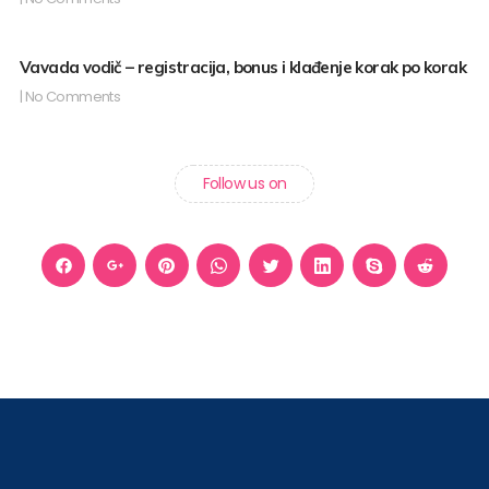
Vavada vodič – registracija, bonus i klađenje korak po korak
No Comments
Follow us on