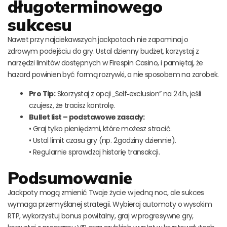
długoterminowego
sukcesu
Nawet przy najciekawszych jackpotach nie zapominaj o
zdrowym podejściu do gry. Ustal dzienny budżet, korzystaj z
narzędzi limitów dostępnych w Firespin Casino, i pamiętaj, że
hazard powinien być formą rozrywki, a nie sposobem na zarobek.
Pro Tip:
Skorzystaj z opcji „Self‑exclusion” na 24 h, jeśli
czujesz, że tracisz kontrolę.
Bullet list – podstawowe zasady:
• Graj tylko pieniędzmi, które możesz stracić.
• Ustal limit czasu gry (np. 2 godziny dziennie).
• Regularnie sprawdzaj historię transakcji.
Podsumowanie
Jackpoty mogą zmienić Twoje życie w jedną noc, ale sukces
wymaga przemyślanej strategii. Wybieraj automaty o wysokim
RTP, wykorzystuj bonus powitalny, graj w progresywne gry,